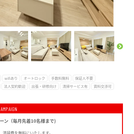
。
wifiあり
オートロック
手数料無料
保証人不要
法人契約歓迎
出張・研修向け
清掃サービス有
賃料交渉可
CAMPAIGN
ーン（毎月先着10名様まで)
で、清掃費を無料にいたします。