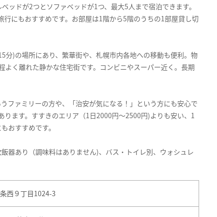
ダブルベッドが2つとソファベッドが1つ、最大5人まで宿泊できます。
旅行にもおすすめです。お部屋は1階から5階のうちの1部屋貸し切
15分)の場所にあり、繁華街や、札幌市内各地への移動も便利。物
程よく離れた静かな住宅街です。コンビニやスーパー近く。長期
いうファミリーの方や、「治安が気になる！」という方にも安心で
ます。すすきのエリア（1日2000円～2500円)よりも安い、1
にもおすすめです。
ﾄｰｽﾀｰ、炊飯器あり（調味料はありません)、バス・トイレ別、ウォシュレ
西９丁目1024-3