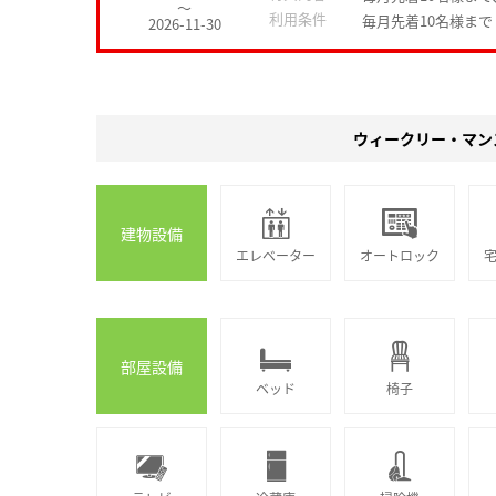
～
利用条件
毎月先着10名様まで
2026-11-30
ウィークリー・マン
建物設備
エレベーター
オートロック
部屋設備
ベッド
椅子