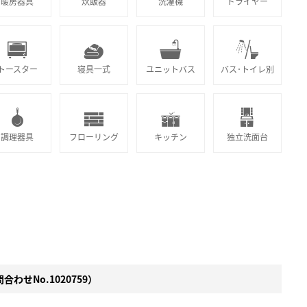
暖房器具
炊飯器
洗濯機
ドライヤー
トースター
寝具一式
ユニットバス
バス･トイレ別
調理器具
フローリング
キッチン
独立洗面台
わせNo.1020759）