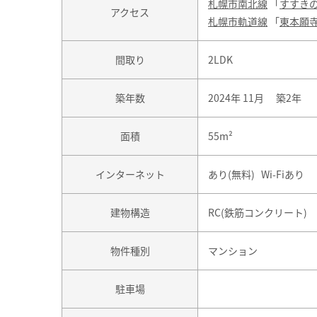
札幌市南北線
「
すすき
アクセス
札幌市軌道線
「
東本願
間取り
2LDK
築年数
2024年 11月 築2年
面積
55m²
インターネット
あり(無料) Wi-Fiあり
建物構造
RC(鉄筋コンクリート)
物件種別
マンション
駐車場