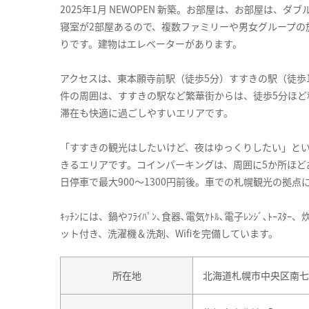
2025年1月 NEWOPEN 新築。お部屋は、お部屋は、
寝室が2部屋あるので、複数ファミリーや男女グループの
りです。建物はエレベーターがあります。
アクセスは、東本願寺前駅（徒歩5分）すすきの駅（徒歩
件の周囲は、すすきの駅など繁華街からは、徒歩5分ほど
滞在も快適に過ごしやすいエリアです。
「すすきの観光はしたいけど、夜はゆっくりしたい」と
きるエリアです。コインパーキングは、周囲に5か所ほどあり
日停車で最大900～1300円前後。車での札幌観光の拠点
ｷｯﾁﾝには、鍋やﾌﾗｲﾊﾟﾝ､食器､電気ｹﾄﾙ､電子ﾚﾝｼﾞ､
ット付き、洗濯機＆洗剤、Wifiを完備しています。
所在地
北海道札幌市中央区南七条