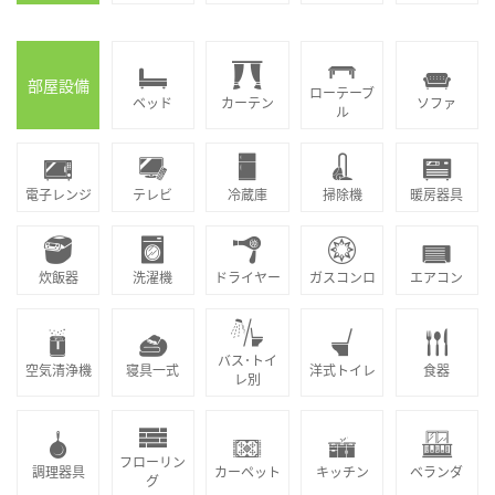
部屋設備
ローテーブ
ベッド
カーテン
ソファ
ル
電子レンジ
テレビ
冷蔵庫
掃除機
暖房器具
炊飯器
洗濯機
ドライヤー
ガスコンロ
エアコン
バス･トイ
空気清浄機
寝具一式
洋式トイレ
食器
レ別
フローリン
調理器具
カーペット
キッチン
ベランダ
グ