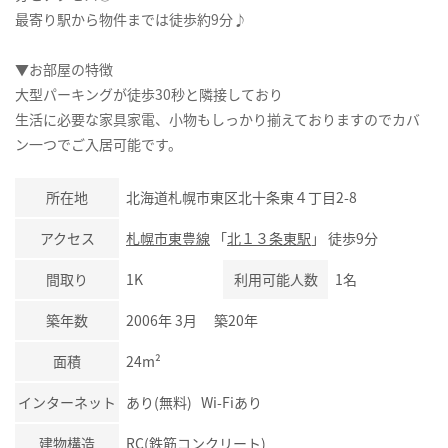
最寄り駅から物件までは徒歩約9分♪
▼お部屋の特徴
大型パーキングが徒歩30秒と隣接しており
生活に必要な家具家電、小物もしっかり揃えておりますのでカバ
ン一つでご入居可能です。
所在地
北海道札幌市東区北十条東４丁目2-8
アクセス
札幌市東豊線
「
北１３条東駅
」 徒歩9分
間取り
1K
利用可能人数
1名
築年数
2006年 3月 築20年
面積
24m²
インターネット
あり(無料) Wi-Fiあり
建物構造
RC(鉄筋コンクリート)