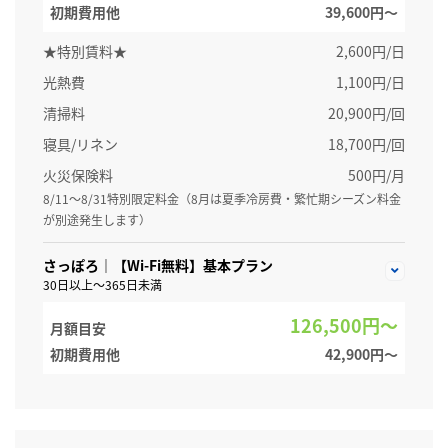
初期費用他
39,600円〜
★特別賃料★
2,600円/日
光熱費
1,100円/日
清掃料
20,900円/回
寝具/リネン
18,700円/回
火災保険料
500円/月
8/11～8/31特別限定料金（8月は夏季冷房費・繁忙期シーズン料金
が別途発生します）
さっぽろ｜【Wi-Fi無料】基本プラン
30日以上～365日未満
126,500円～
月額目安
初期費用他
42,900円〜