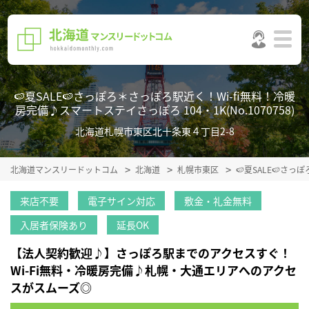
🍉夏SALE🍉さっぽろ＊さっぽろ駅近く！Wi-fi無料！冷暖
房完備♪スマートステイさっぽろ 104・1K(No.1070758)
北海道札幌市東区北十条東４丁目2-8
北海道マンスリードットコム
北海道
札幌市東区
🍉夏SALE🍉さ
来店不要
電子サイン対応
敷金・礼金無料
入居者保険あり
延長OK
【法人契約歓迎♪】さっぽろ駅までのアクセスすぐ！
Wi-Fi無料・冷暖房完備♪札幌・大通エリアへのアクセ
スがスムーズ◎