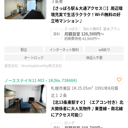
録
３条東
【さっぽろ駅＆大通アクセス◎】周辺環
境充実で生活ラクラク！Wi-Fi無料の好
立地マンション♪
さっぽろ｜【Wi-Fi無料】基本プラン
月額目安 126,500円～
賃料
初期費用他 42,900円～
駅近
インターネット無料
wifiあり
オートロック
保証人不要
運営会社：
Weekly&Monthly株式会社
ノースステイＮ11 403・1K(No.738484)
お気
札幌市東区
1K
25.05m²
1991年8月築
に入
り登
北１２条
録
【北13条東駅すぐ】〈エアコン付き〉北
大関係者に大人気物件♪東豊線・南北線
にアクセス可能◎
ロング
月額目安 104,700円～
賃料