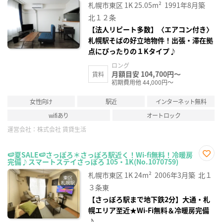
お気
札幌市東区
1K
25.05m²
1991年8月築
に入
り登
北１２条
録
【法人リピート多数】〈エアコン付き〉
札幌駅そばの好立地物件！出張・滞在拠
点にぴったりの１Kタイプ♪
ロング
月額目安 104,700円～
賃料
初期費用他 44,000円～
女性向け
駅近
インターネット無料
wifiあり
オートロック
運営会社：
株式会社 賃貸生活
🍉夏SALE🍉さっぽろ＊さっぽろ駅近く！Wi-fi無料！冷暖房
完備♪スマートステイさっぽろ 105・1K(No.1070759)
お気
に入
札幌市東区
1K
24m²
2006年3月築
北１
り登
録
３条東
【さっぽろ駅まで地下鉄2分】大通・札
幌エリア至近★Wi-Fi無料＆冷暖房完備
♪