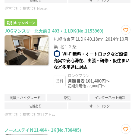
運営会社：
株式会社Nexus
割引キャンペーン
JOGマンスリー北大前２ 403・１LDK(No.1153969)
お気
札幌市東区
1LDK
40.18m²
2014年10月
に入
り登
築
北１２条
録
Wi-Fi無料・オートロックなど設備
充実で安心滞在、出張・研修・仮住まい
など多用途に対応
ロングプラン
月額目安 101,400円～
賃料
初期費用他 77,000円～
高級・ハイグレード
駅近
インターネット無料
wifiあり
オートロック
運営会社：
株式会社常口アトム
ノースステイＮ11 404・1K(No.738485)