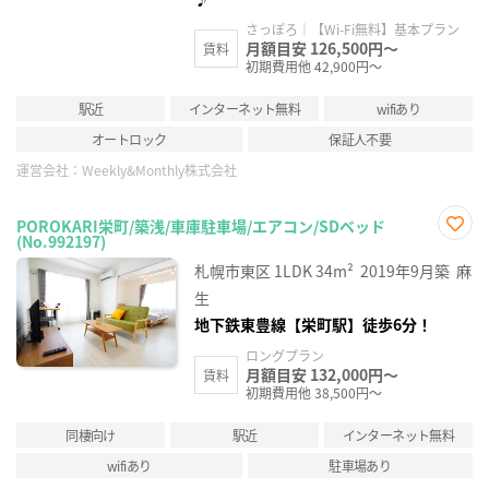
さっぽろ｜【Wi-Fi無料】基本プラン
月額目安 126,500円～
賃料
初期費用他 42,900円～
駅近
インターネット無料
wifiあり
オートロック
保証人不要
運営会社：
Weekly&Monthly株式会社
POROKARI栄町/築浅/車庫駐車場/エアコン/SDベッド
(No.992197)
お気
に入
札幌市東区
1LDK
34m²
2019年9月築
麻
り登
録
生
地下鉄東豊線【栄町駅】徒歩6分！
ロングプラン
月額目安 132,000円～
賃料
初期費用他 38,500円～
同棲向け
駅近
インターネット無料
wifiあり
駐車場あり