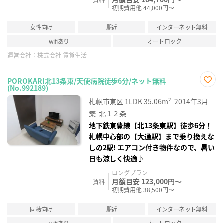
初期費用他 44,000円～
女性向け
駅近
インターネット無料
wifiあり
オートロック
運営会社：
株式会社 賃貸生活
POROKARI北13条東/天使病院徒歩6分/ネット無料
(No.992189)
お気
に入
札幌市東区
1LDK
35.06m²
2014年3月
り登
録
築
北１２条
地下鉄東豊線【北13条東駅】徒歩6分！
札幌中心部の【大通駅】まで乗り換えな
しの2駅! エアコン付き物件なので、暑い
日も涼しく快適♪
ロングプラン
月額目安 123,000円～
賃料
初期費用他 38,500円～
同棲向け
駅近
インターネット無料
wifiあり
オートロック