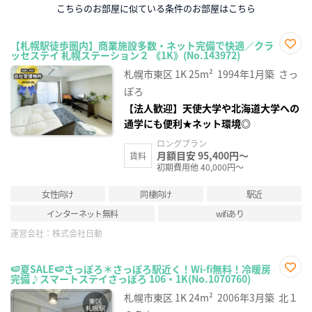
こちらのお部屋に似ている条件のお部屋はこちら
【札幌駅徒歩圏内】商業施設多数・ネット完備で快適／クラ
ッセステイ 札幌ステーション２ 《1K》(No.143972)
お気
に入
札幌市東区
1K
25m²
1994年1月築
さっ
り登
録
ぽろ
【法人歓迎】天使大学や北海道大学への
通学にも便利★ネット環境◎
ロングプラン
月額目安 95,400円～
賃料
初期費用他 40,000円～
女性向け
同棲向け
駅近
インターネット無料
wifiあり
運営会社：
株式会社日動
🍉夏SALE🍉さっぽろ＊さっぽろ駅近く！Wi-fi無料！冷暖房
完備♪スマートステイさっぽろ 106・1K(No.1070760)
お気
に入
札幌市東区
1K
24m²
2006年3月築
北１
り登