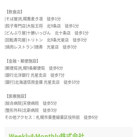
【飲食店】
[そば屋]札幌蕎麦き凛 徒歩1分
[餃子専門店]大阪王将 北9条店 徒歩1分
[どんぶり屋]十勝いっぴん 北十条店 徒歩1分
[回転寿司屋]トリトン 北8条光星店 徒歩3分
[焼肉レストラン]徳寿 光星店 徒歩3分
【金融・郵便施設】
[郵便局]札幌9条郵便局 徒歩6分
[銀行北洋銀行 光星支店 徒歩7分
[銀行]北海道信用金庫 光星支店 徒歩10分
【医療施設】
[総合病院]天使病院 徒歩5分
[整形外科]北新病院 徒歩3分
その他アクセス：札幌市東豊線東区役所前 徒歩6分
Weekly&Monthly株式会社