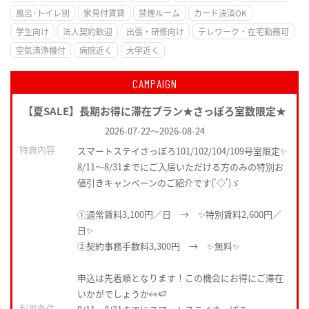
風呂･トイレ別
家具付賃貸
禁煙ルーム
カード決済OK
学生向け
法人契約歓迎
出張・研修向け
テレワーク・在宅勤務可
空気清浄機付
病院近く
大学近く
CAMPAIGN
【夏SALE】長期お得に滞在プラン★さっぽろ室数限定★
2026-07-22
～
2026-08-24
特典内容
スマートステイさっぽろ101/102/104/109号室限定✨
8/11～8/31までにご入居いただける方のみの特別お
値引きキャンペーンのご紹介です('◇')ゞ
①通常賃料3,100円／日 → ✨特別賃料2,600円／
日✨
②契約事務手数料3,300円 → ✨無料✨
申込は先着順となります！この機会にお得にご滞在
いかがでしょうか👀🍉
利用条件