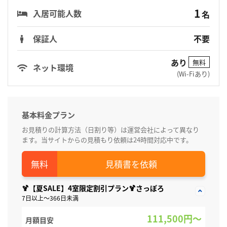
1
入居可能人数
名
保証人
不要
あり
無料
ネット環境
(Wi-Fiあり)
基本料金プラン
お見積りの計算方法（日割り等）は運営会社によって異なり
ます。当サイトからの見積もり依頼は24時間対応中です。
見積書を依頼
🍹【夏SALE】4室限定割引プラン🍹さっぽろ
7日以上～366日未満
111,500円～
月額目安