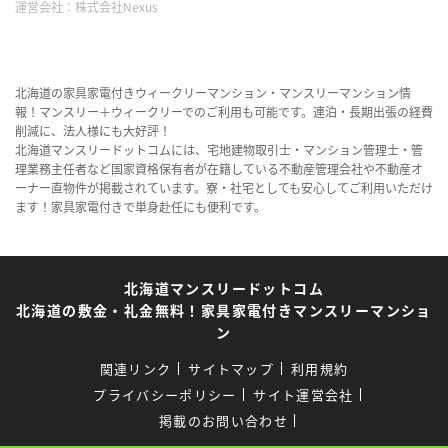
運営会社：
株式会社Nexus
北海道の家具家電付きウィークリーマンション・マンスリーマンション情
報！マンスリー＋ウィークリーでのご利用も可能です。連泊・長期出張の経費
削減に、法人様にも大好評！
北海道マンスリードットコムには、宅地建物取引士・マンション管理士・管
理業務主任者など国家資格保有者が在籍している不動産管理会社や不動産オ
ーナー直物件が掲載されています。寮・社宅としても安心してご利用いただけ
ます！家具家電付きで単身赴任にも便利です。
北海道マンスリードットコム
北海道の敷金・礼金無料！家具家電付きマンスリーマンショ
ン
関連リンク
サイトマップ
利用規約
プライバシーポリシー
サイト運営会社
掲載のお問い合わせ