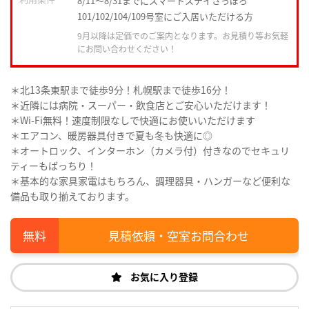
8/11～8/31までにスマートステイさっぽろ
101/102/104/109号室にご入居いただける方
9月以降は定価でのご案内となります。お見積り等お気軽
にお問い合わせください！
＊北13条東駅まで徒歩9分！札幌駅まで徒歩16分！
＊近隣には病院・スーパー・飲食店とご安心いただけます！
＊Wi-Fi無料！速度制限なしで快適にお使いいただけます
＊エアコン、暖房器具付きで夏も冬も快適に◎
＊オートロック、インターホン（カメラ付）付きなのでセキュリ
ティーもばっちり！
＊基本的な家具家電はもちろん、調理器具・ハンガーなど便利な
備品も取り揃えております。
見積依頼・空室お問合わせ
お気に入り登録