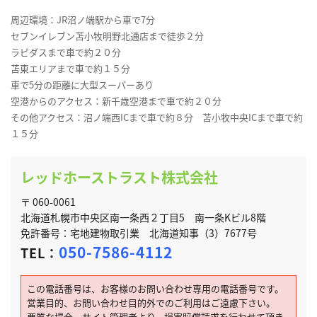
周辺環境：JR沼ノ端駅から車で7分
セブンイレブン苫小牧明野北通店まで徒歩２分
ラピダスまで車で約２０分
苫東エリアまで車で約１５分
車で5分の距離に大型スーパーあり
空港からのアクセス：新千歳空港まで車で約２０分
その他アクセス：沼ノ端西ICまで車で約８分 苫小牧中央ICまで車で約
１５分
レッドホーストラスト株式会社
〒 060-0061
北海道札幌市中央区南一条西２丁目5 南一条Kビル8階
免許番号：宅地建物取引業 北海道知事（3）7677号
050-7586-4112
TEL：
この電話番号は、お客様のお問い合わせ専用の電話番号です。
営業目的、お問い合わせ目的外でのご利用はご遠慮下さい。
悪質な場合、サイト管理者より、損害賠償請求を行わせて頂き