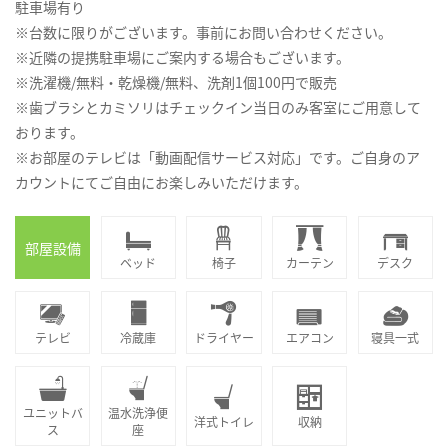
駐車場有り
※台数に限りがございます。事前にお問い合わせください。
※近隣の提携駐車場にご案内する場合もございます。
※洗濯機/無料・乾燥機/無料、洗剤1個100円で販売
※歯ブラシとカミソリはチェックイン当日のみ客室にご用意して
おります。
※お部屋のテレビは「動画配信サービス対応」です。ご自身のア
カウントにてご自由にお楽しみいただけます。
部屋設備
ベッド
椅子
カーテン
デスク
テレビ
冷蔵庫
ドライヤー
エアコン
寝具一式
ユニットバ
温水洗浄便
洋式トイレ
収納
ス
座