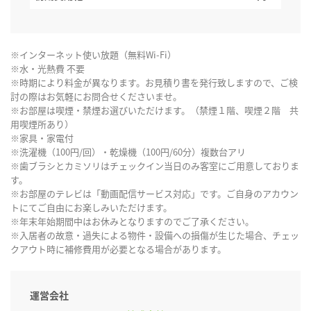
※インターネット使い放題（無料Wi-Fi）
※水・光熱費 不要
※時期により料金が異なります。お見積り書を発行致しますので、ご検
討の際はお気軽にお問合せくださいませ。
※お部屋は喫煙・禁煙お選びいただけます。（禁煙１階、喫煙２階 共
用喫煙所あり）
※家具・家電付
※洗濯機（100円/回）・乾燥機（100円/60分）複数台アリ
※歯ブラシとカミソリはチェックイン当日のみ客室にご用意しておりま
す。
※お部屋のテレビは「動画配信サービス対応」です。ご自身のアカウン
トにてご自由にお楽しみいただけます。
※年末年始期間中はお休みとなりますのでご了承ください。
※入居者の故意・過失による物件・設備への損傷が生じた場合、チェッ
クアウト時に補修費用が必要となる場合があります。
運営会社