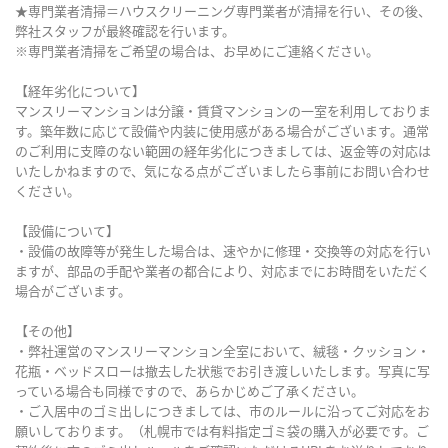
★専門業者清掃＝ハウスクリーニング専門業者が清掃を行い、その後、
弊社スタッフが最終確認を行います。
※専門業者清掃をご希望の場合は、お早めにご連絡ください。
【経年劣化について】
マンスリーマンションは分譲・賃貸マンションの一室を利用しておりま
す。築年数に応じて設備や内装に使用感がある場合がございます。通常
のご利用に支障のない範囲の経年劣化につきましては、返金等の対応は
いたしかねますので、気になる点がございましたら事前にお問い合わせ
ください。
【設備について】
・設備の故障等が発生した場合は、速やかに修理・交換等の対応を行い
ますが、部品の手配や業者の都合により、対応までにお時間をいただく
場合がございます。
【その他】
・弊社運営のマンスリーマンション全室において、絨毯・クッション・
花瓶・ベッドスローは撤去した状態でお引き渡しいたします。写真に写
っている場合も同様ですので、あらかじめご了承ください。
・ご入居中のゴミ出しにつきましては、市のルールに沿ってご対応をお
願いしております。（札幌市では有料指定ゴミ袋の購入が必要です。ご