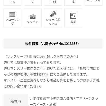
トル
ス
レ別
座
フローリン
シューズボ
キッチン
収納
グ
ックス
物件概要（お問合わせNo.1213636）
【マンスリーご利用後にお引越しをお考えの方へ】
弊社では賃貸仲介業も行っております。
弊社マンスリー物件をご利用頂いたお客様には、『札幌市内ほと
んどの物件を仲介手数料無料』にてご案内しております。
マンスリー居室に滞在しながら引越し先をお探しの方は是非弊社
にお問い合わせください。
北海道札幌市中央区南六条西８丁目８−２２ ノ
所在地
ースイースト創成