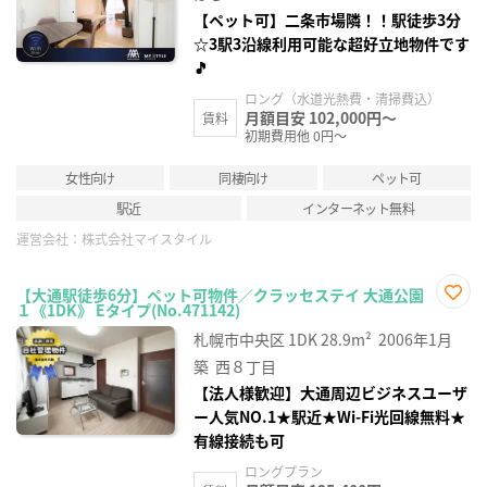
【ペット可】二条市場隣！！駅徒歩3分
☆3駅3沿線利用可能な超好立地物件です
🎵
ロング（水道光熱費・清掃費込）
月額目安 102,000円～
賃料
初期費用他 0円～
女性向け
同棲向け
ペット可
駅近
インターネット無料
運営会社：
株式会社マイスタイル
【大通駅徒歩6分】ペット可物件／クラッセステイ 大通公園
１《1DK》 Eタイプ(No.471142)
お気
に入
札幌市中央区
1DK
28.9m²
2006年1月
り登
録
築
西８丁目
【法人様歓迎】大通周辺ビジネスユーザ
ー人気NO.1★駅近★Wi-Fi光回線無料★
有線接続も可
ロングプラン