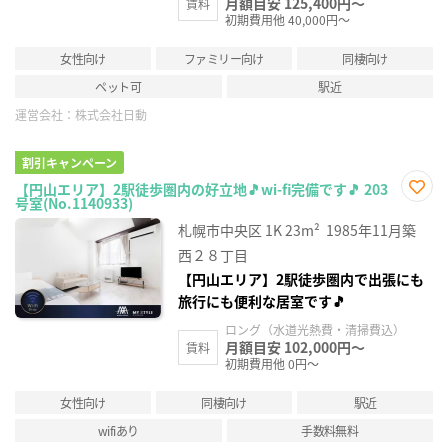
月額目安 125,400円～
賃料
初期費用他 40,000円～
女性向け
ファミリー向け
同棲向け
ペット可
駅近
運営会社：
株式会社日動
割引キャンペーン
【円山エリア】2駅徒歩圏内の好立地🎵wi-fi完備です🎵 203
号室(No.1140933)
お気
に入
札幌市中央区
1K
23m²
1985年11月築
り登
録
西２８丁目
【円山エリア】2駅徒歩圏内で出張にも
旅行にも便利な居室です🎵
ロング（水道光熱費・清掃費込）
月額目安 102,000円～
賃料
初期費用他 0円～
女性向け
同棲向け
駅近
wifiあり
手数料無料