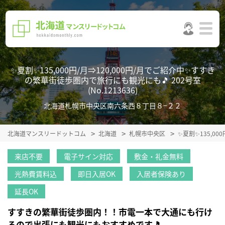
✨夏割✨135,000円/月⇒120,000円/月でご紹介中✨すすき
の繁華街徒歩圏内で旅行にも観光にも🎵 202号室
(No.1213636)
北海道札幌市中央区南六条西８丁目８−２２
北海道マンスリードットコム
北海道
札幌市中央区
✨夏割✨135,0
来店不要
電子サイン対応
敷金・礼金無料
光熱費賃料込
即日入居OK
入居者保険あり
延長OK
すすきの繁華街徒歩圏内！！市電一本で大通にも行け
るので出張にも観光にもおすすめです🎵