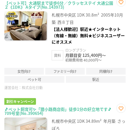
【ペット可】大通駅まで徒歩6分／クラッセステイ 大通公園
２《1DK》 Aタイプ(No.143973)
お気
に入
札幌市中央区
1DK
30.8m²
2005年10月
り登
録
築
西８丁目
【法人様歓迎】駅近★インターネット
（有線・無線）無料★ビジネスユーザー
にオススメ
ロングプラン
月額目安 125,400円～
賃料
初期費用他 40,000円～
女性向け
ファミリー向け
同棲向け
ペット可
駅近
運営会社：
株式会社日動
割引キャンペーン
🎵ペット飼育可✨「狸小路商店街」徒歩1分の好立地です🎵
709号室(No.390654)
お気
に入
札幌市中央区
1DK
34.89m²
年月築
さっ
り登
録
ぽろ