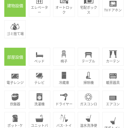
建物設備
エレベータ
オートロッ
宅配ボック
TVドアホン
ー
ク
ス
ゴミ捨て場
部屋設備
ベッド
椅子
テーブル
カーテン
電子レンジ
テレビ
冷蔵庫
掃除機
暖房器具
炊飯器
洗濯機
ドライヤー
ガスコンロ
エアコン
ポット･ケ
ユニットバ
バス･トイ
温水洗浄便
洋式トイレ