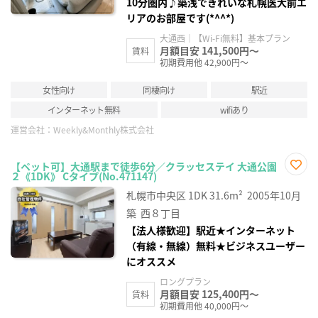
10分圏内♪築浅できれいな札幌医大前エ
リアのお部屋です(*^^*)
大通西｜【Wi-Fi無料】基本プラン
月額目安 141,500円～
賃料
初期費用他 42,900円～
女性向け
同棲向け
駅近
インターネット無料
wifiあり
運営会社：
Weekly&Monthly株式会社
【ペット可】大通駅まで徒歩6分／クラッセステイ 大通公園
２《1DK》 Cタイプ(No.471147)
お気
に入
札幌市中央区
1DK
31.6m²
2005年10月
り登
録
築
西８丁目
【法人様歓迎】駅近★インターネット
（有線・無線）無料★ビジネスユーザー
にオススメ
ロングプラン
月額目安 125,400円～
賃料
初期費用他 40,000円～