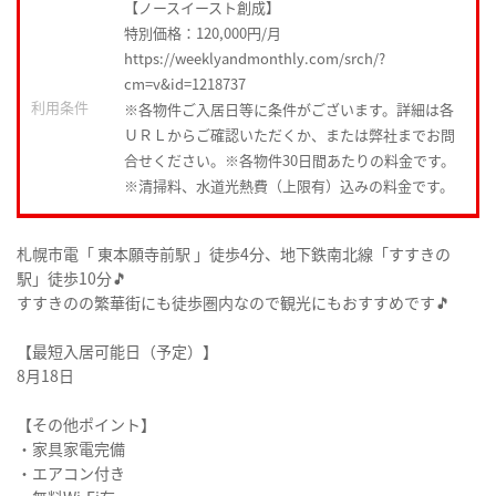
【ノースイースト創成】
特別価格：120,000円/月
https://weeklyandmonthly.com/srch/?
cm=v&id=1218737
利用条件
※各物件ご入居日等に条件がございます。詳細は各
ＵＲＬからご確認いただくか、または弊社までお問
合せください。※各物件30日間あたりの料金です。
※清掃料、水道光熱費（上限有）込みの料金です。
札幌市電「 東本願寺前駅 」徒歩4分、地下鉄南北線「すすきの
駅」徒歩10分🎵
すすきのの繁華街にも徒歩圏内なので観光にもおすすめです🎵
【最短入居可能日（予定）】
8月18日
【その他ポイント】
・家具家電完備
・エアコン付き