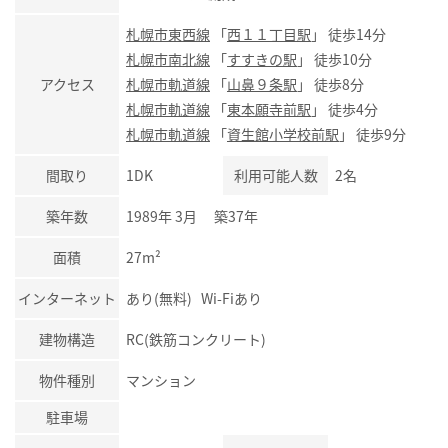
札幌市東西線
「
西１１丁目駅
」 徒歩14分
札幌市南北線
「
すすきの駅
」 徒歩10分
アクセス
札幌市軌道線
「
山鼻９条駅
」 徒歩8分
札幌市軌道線
「
東本願寺前駅
」 徒歩4分
札幌市軌道線
「
資生館小学校前駅
」 徒歩9分
間取り
1DK
利用可能人数
2名
築年数
1989年 3月 築37年
面積
27m²
インターネット
あり(無料) Wi-Fiあり
建物構造
RC(鉄筋コンクリート)
物件種別
マンション
駐車場