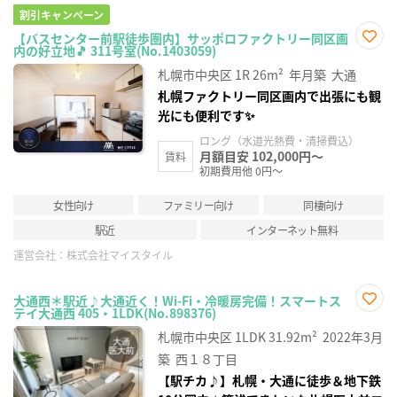
割引キャンペーン
【バスセンター前駅徒歩圏内】サッポロファクトリー同区画
内の好立地🎵 311号室(No.1403059)
お気
に入
札幌市中央区
1R
26m²
年月築
大通
り登
録
札幌ファクトリー同区画内で出張にも観
光にも便利です✨
ロング（水道光熱費・清掃費込）
月額目安 102,000円～
賃料
初期費用他 0円～
女性向け
ファミリー向け
同棲向け
駅近
インターネット無料
運営会社：
株式会社マイスタイル
大通西＊駅近♪大通近く！Wi-Fi・冷暖房完備！スマートス
テイ大通西 405・1LDK(No.898376)
お気
に入
札幌市中央区
1LDK
31.92m²
2022年3月
り登
録
築
西１８丁目
【駅チカ♪】札幌・大通に徒歩＆地下鉄