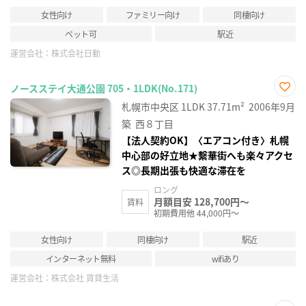
女性向け
ファミリー向け
同棲向け
ペット可
駅近
運営会社：
株式会社日動
ノースステイ大通公園 705・1LDK(No.171)
お気
札幌市中央区
1LDK
37.71m²
2006年9月
に入
り登
築
西８丁目
録
【法人契約OK】〈エアコン付き〉札幌
中心部の好立地★繫華街へも楽々アクセ
ス◎長期出張も快適な滞在を
ロング
月額目安 128,700円～
賃料
初期費用他 44,000円～
女性向け
同棲向け
駅近
インターネット無料
wifiあり
運営会社：
株式会社 賃貸生活