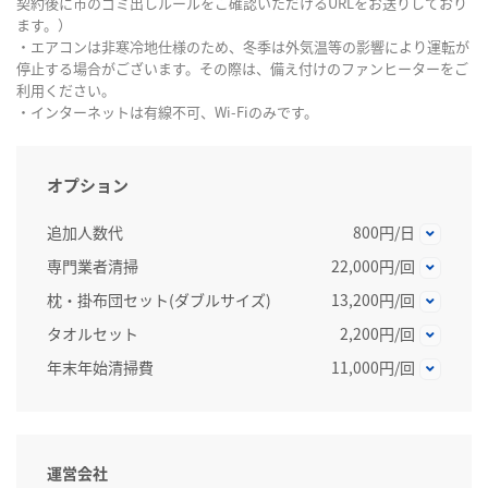
契約後に市のゴミ出しルールをご確認いただけるURLをお送りしており
ます。）
・エアコンは非寒冷地仕様のため、冬季は外気温等の影響により運転が
停止する場合がございます。その際は、備え付けのファンヒーターをご
利用ください。
・インターネットは有線不可、Wi-Fiのみです。
オプション
追加人数代
800円/日
専門業者清掃
22,000円/回
枕・掛布団セット(ダブルサイズ)
13,200円/回
タオルセット
2,200円/回
年末年始清掃費
11,000円/回
運営会社