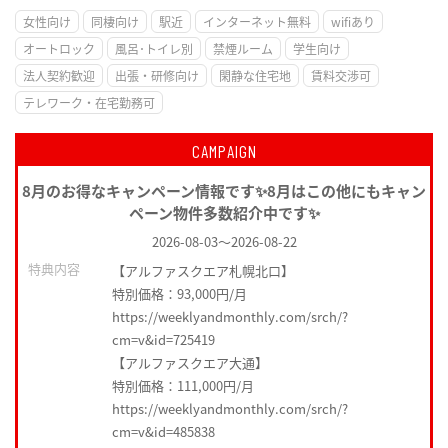
女性向け
同棲向け
駅近
インターネット無料
wifiあり
オートロック
風呂･トイレ別
禁煙ルーム
学生向け
法人契約歓迎
出張・研修向け
閑静な住宅地
賃料交渉可
テレワーク・在宅勤務可
CAMPAIGN
8月のお得なキャンペーン情報です✨8月はこの他にもキャン
ペーン物件多数紹介中です✨
2026-08-03
～
2026-08-22
特典内容
【アルファスクエア札幌北口】
特別価格：93,000円/月
https://weeklyandmonthly.com/srch/?
cm=v&id=725419
【アルファスクエア大通】
特別価格：111,000円/月
https://weeklyandmonthly.com/srch/?
cm=v&id=485838