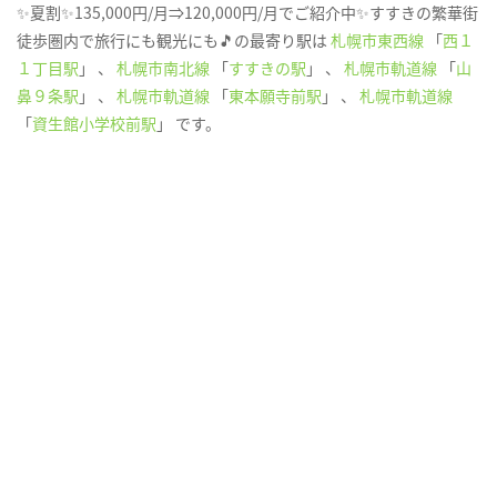
✨夏割✨135,000円/月⇒120,000円/月でご紹介中✨すすきの繁華街
徒歩圏内で旅行にも観光にも🎵の最寄り駅は
札幌市東西線
「
西１
１丁目駅
」 、
札幌市南北線
「
すすきの駅
」 、
札幌市軌道線
「
山
鼻９条駅
」 、
札幌市軌道線
「
東本願寺前駅
」 、
札幌市軌道線
「
資生館小学校前駅
」 です。