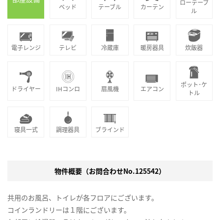
ローテーブ
ベッド
テーブル
カーテン
ル
電子レンジ
テレビ
冷蔵庫
暖房器具
炊飯器
ポット･ケ
ドライヤー
IHコンロ
扇風機
エアコン
トル
寝具一式
調理器具
ブラインド
物件概要（お問合わせNo.125542）
共用のお風呂、トイレが各フロアにございます。
コインランドリーは１階にございます。