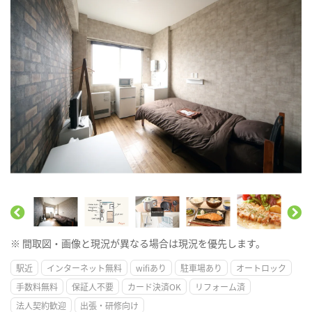
※ 間取図・画像と現況が異なる場合は現況を優先します。
駅近
インターネット無料
wifiあり
駐車場あり
オートロック
手数料無料
保証人不要
カード決済OK
リフォーム済
法人契約歓迎
出張・研修向け