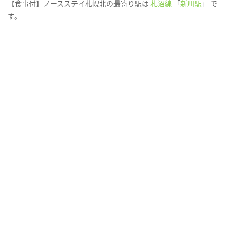
【食事付】ノースステイ札幌北の最寄り駅は
札沼線
「
新川駅
」 で
す。