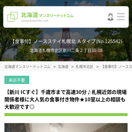
【食事付】ノースステイ札幌北 Ａタイプ(No.125542)
北海道札幌市北区新川二条２丁目10-18
北海道マンスリードットコム
北海道
札幌市北区
【食事付】ノース
来店不要
【新川 ICすぐ】千歳市まで高速30分♪札幌近郊の現場
関係者様に大人気の食事付き物件★10室以上の相談も
大歓迎です◎