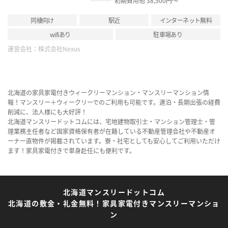
初期費用他 38,500円～
同棲向け
駅近
インターネット無料
wifiあり
駐車場あり
運営会社：
株式会社Nexus
北海道の家具家電付きウィークリーマンション・マンスリーマンション情
報！マンスリー＋ウィークリーでのご利用も可能です。連泊・長期出張の経費
削減に、法人様にも大好評！
北海道マンスリードットコムには、宅地建物取引士・マンション管理士・管
理業務主任者など国家資格保有者が在籍している不動産管理会社や不動産オ
ーナー直物件が掲載されています。寮・社宅としても安心してご利用いただけ
ます！家具家電付きで単身赴任にも便利です。
北海道マンスリードットコム
北海道の敷金・礼金無料！家具家電付きマンスリーマンショ
ン