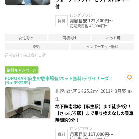
付
ロングプラン
月額目安 122,400円～
賃料
初期費用他 40,000円～
女性向け
同棲向け
ペット可
駅近
インターネット無料
運営会社：
株式会社日動
割引キャンペーン
POROKARI麻生A/駐車場有/ネット無料/デザイナーズ！
(No.992269)
お気
に入
札幌市北区
1K
25.2m²
2011年3月築
麻
り登
録
生
地下鉄南北線【麻生駅】まで徒歩4分！
【さっぽろ駅】まで乗り換えなしの乗車
時間約9分！
ロングプラン
月額目安 117,000円～
賃料