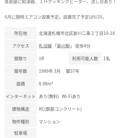
各部屋に給湯器、ＩＨクッキングヒーター、流し台あり！
6月に随時エアコン設置予定。設置完了予定は6/20。
所在地
北海道札幌市北区新川二条２丁目10-18
アクセス
札沼線
「
新川駅
」 徒歩4分
間取り
1R
利用可能人数
1名
築年数
1989年 3月 築37年
面積
8.98m²
インターネット
あり(無料) Wi-Fiあり
建物構造
RC(鉄筋コンクリート)
物件種別
マンション
駐車場