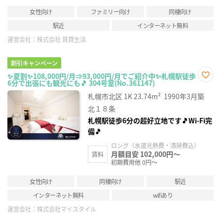
女性向け
ファミリー向け
同棲向け
駅近
インターネット無料
運営会社：
株式会社 賃貸生活
割引キャンペーン
✨夏割✨108,000円/月⇒93,000円/月でご紹介中✨札幌駅徒歩
6分で出張にも観光にも🎵 304号室(No.361147)
お気
に入
札幌市北区
1K
23.74m²
1990年3月築
り登
録
北１８条
札幌駅徒歩6分の超好立地です🎵Wi-Fi完
備🎵
ロング（水道光熱費・清掃費込）
月額目安 102,000円～
賃料
初期費用他 0円～
女性向け
同棲向け
駅近
インターネット無料
wifiあり
運営会社：
株式会社マイスタイル