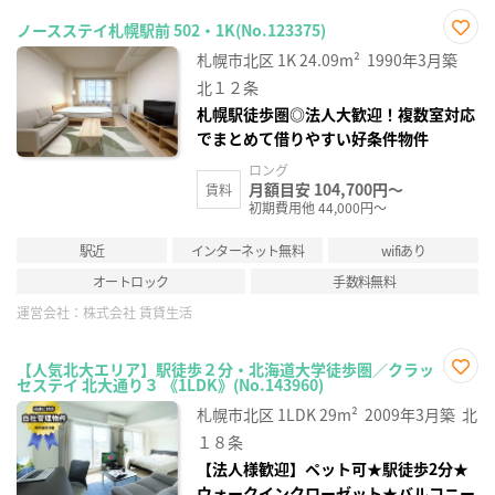
ノースステイ札幌駅前 502・1K(No.123375)
お気
札幌市北区
1K
24.09m²
1990年3月築
に入
り登
北１２条
録
札幌駅徒歩圏◎法人大歓迎！複数室対応
でまとめて借りやすい好条件物件
ロング
月額目安 104,700円～
賃料
初期費用他 44,000円～
駅近
インターネット無料
wifiあり
オートロック
手数料無料
運営会社：
株式会社 賃貸生活
【人気北大エリア】駅徒歩２分・北海道大学徒歩圏／クラッ
セステイ 北大通り３ 《1LDK》(No.143960)
お気
に入
札幌市北区
1LDK
29m²
2009年3月築
北
り登
録
１８条
【法人様歓迎】ペット可★駅徒歩2分★
ウォークインクローゼット★バルコニー