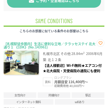
ご予約・空室確認はこちら
SAME CONDITIONS
こちらのお部屋に似ている条件のお部屋はこちら
【札幌駅徒歩圏内】生活に便利な立地／クラッセステイ 北大
通り１ 《1DK》(No.143961)
お気
に入
札幌市北区
その他
28.84m²
2006年6月
り登
録
築
北１２条
【法人様歓迎】Wi-Fi無料★エアコン付
★北大病院・天使病院の通院にも便利
ロングプラン
月額目安 116,400円～
賃料
初期費用他 40,000円～
女性向け
同棲向け
駅近
インターネット無料
wifiあり