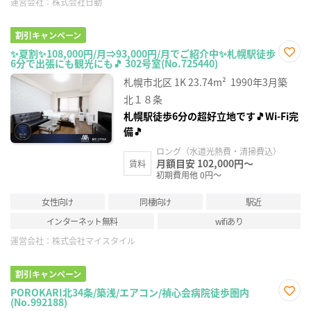
運営会社：
株式会社日動
割引キャンペーン
✨夏割✨108,000円/月⇒93,000円/月でご紹介中✨札幌駅徒歩
6分で出張にも観光にも🎵 302号室(No.725440)
お気
に入
札幌市北区
1K
23.74m²
1990年3月築
り登
録
北１８条
札幌駅徒歩6分の超好立地です🎵Wi-Fi完
備🎵
ロング（水道光熱費・清掃費込）
月額目安 102,000円～
賃料
初期費用他 0円～
女性向け
同棲向け
駅近
インターネット無料
wifiあり
運営会社：
株式会社マイスタイル
割引キャンペーン
POROKARI北34条/築浅/エアコン/禎心会病院徒歩圏内
(No.992188)
お気