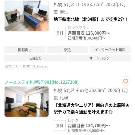
に入
札幌市北区
1LDK
33.72m²
2020年1月
り登
録
築
麻生
地下鉄南北線【北34駅】まで徒歩2分！
ロングプラン
月額目安 126,000円～
賃料
初期費用他 38,500円～
同棲向け
駅近
インターネット無料
wifiあり
オートロック
運営会社：
株式会社Nexus
ノースステイ札幌ST 901(No.1227208)
お気
札幌市北区
その他
33.08m²
2006年1月
に入
り登
築
札幌
録
【北海道大学エリア】南向きの上層階★
駅チカで楽々通勤を叶えます◎
ロング
月額目安 134,700円～
賃料
初期費用他 44,000円～