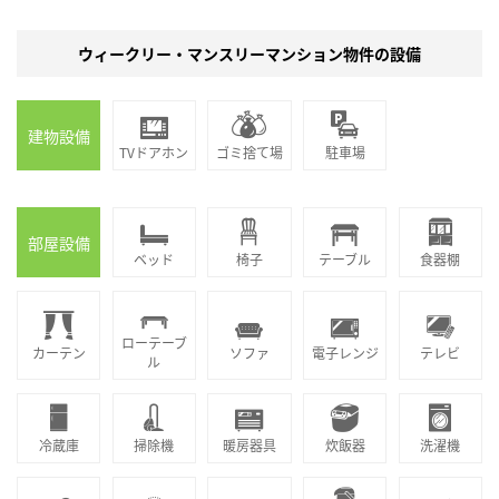
ウィークリー・マンスリーマンション物件の設備
建物設備
TVドアホン
ゴミ捨て場
駐車場
部屋設備
ベッド
椅子
テーブル
食器棚
ローテーブ
カーテン
ソファ
電子レンジ
テレビ
ル
冷蔵庫
掃除機
暖房器具
炊飯器
洗濯機