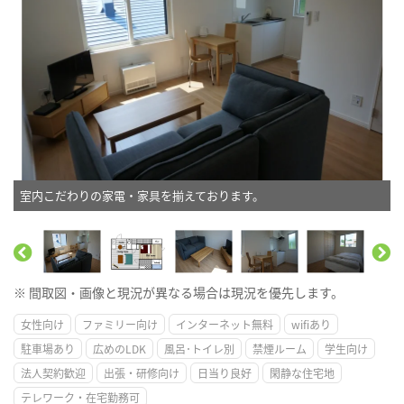
室内こだわりの家電・家具を揃えております。
※ 間取図・画像と現況が異なる場合は現況を優先します。
女性向け
ファミリー向け
インターネット無料
wifiあり
駐車場あり
広めのLDK
風呂･トイレ別
禁煙ルーム
学生向け
法人契約歓迎
出張・研修向け
日当り良好
閑静な住宅地
テレワーク・在宅勤務可