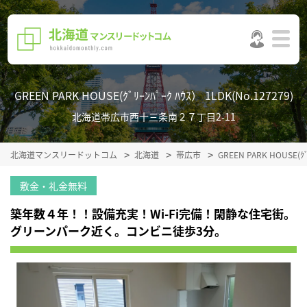
GREEN PARK HOUSE(ｸﾞﾘｰﾝﾊﾟｰｸ ﾊｳｽ） 1LDK(No.127279)
北海道帯広市西十三条南２７丁目2-11
北海道マンスリードットコム
北海道
帯広市
GREEN PARK HOUSE(
敷金・礼金無料
築年数４年！！設備充実！Wi-Fi完備！閑静な住宅街。
グリーンパーク近く。コンビニ徒歩3分。