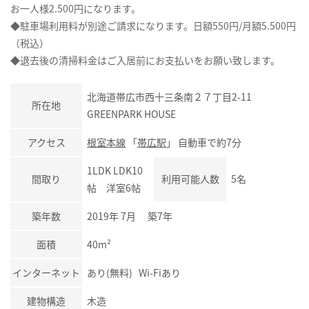
お一人様2.500円になります。
◆駐車場利用料が別途ご請求になります。日額550円/月額5.500円
（税込）
◆退去後の清掃料金はご入居前にお支払いをお願い致します。
北海道帯広市西十三条南２７丁目2-11
所在地
GREENPARK HOUSE
アクセス
根室本線
「
帯広駅
」 自動車で約7分
1LDK LDK10
間取り
利用可能人数
5名
帖 洋室6帖
築年数
2019年 7月 築7年
面積
40m²
インターネット
あり(無料) Wi-Fiあり
建物構造
木造