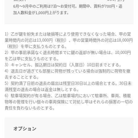
6月～9月中のご利用は7泊～お受付可。期間中、賃料が700円・追
加人数料金が1,000円上がります。
1）乙が鍵を紛失または破損等により使用できなくなった場合、甲の営
業時間内の対応は13,000円（税別）、甲の営業時間外の対応は18,000円
（税別）を甲に支払うものとする。
2）甲の事前承諾なく退去時間までに鍵の返却が無い場合は、10,000円
を乙は甲に支払うものとする。
3）キャンセル、振込期日は契約日（入居日）10日前までとする。
4）退去日が過ぎても部屋に荷物が残っている場合は強制的に荷物を撤
去することとする。
5）契約満了日前の退去の届出は残室日30日以上の場合とする。30日未
満残室の退去の場合は返金は無しとする。
6）駐車場契約が有る場合、乙は駐車場内において駐車所、車両、積載
物等の管理を行い個々の車両保険にて対処し甲はそれらの損害の一切の
責任を負わないものとする。
オプション