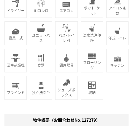
ポット･ケ
アイロン＆
ドライヤー
IHコンロ
エアコン
トル
台
ユニットバ
バス･トイ
温水洗浄便
寝具一式
洋式トイレ
ス
レ別
座
フローリン
浴室乾燥機
食器
調理器具
キッチン
グ
シューズボ
ブラインド
独立洗面台
収納
ックス
物件概要（お問合わせNo.127279）