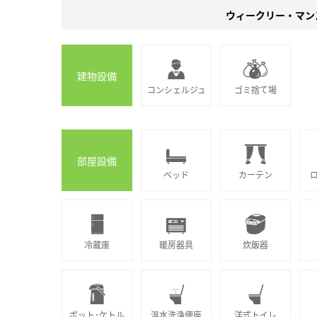
ウィークリー・マン
建物設備
コンシェルジュ
ゴミ捨て場
部屋設備
ベッド
カーテン
冷蔵庫
暖房器具
炊飯器
ポット･ケトル
温水洗浄便座
洋式トイレ