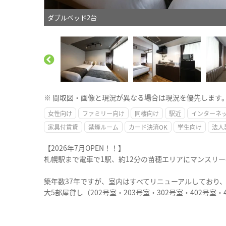
ダブルベッド2台
※ 間取図・画像と現況が異なる場合は現況を優先します
女性向け
ファミリー向け
同棲向け
駅近
インターネ
家具付賃貸
禁煙ルーム
カード決済OK
学生向け
法人
【2026年7月OPEN！！】
札幌駅まで電車で1駅、約12分の苗穂エリアにマンスリ
築年数37年ですが、室内はすべてリニューアルしており
大5部屋貸し（202号室・203号室・302号室・402号