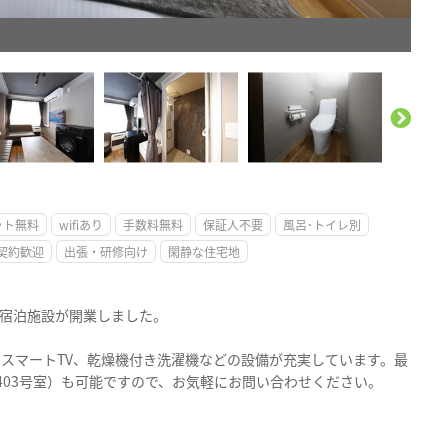
。
ット無料
wifiあり
手数料無料
保証人不要
風呂･トイレ別
契約歓迎
出張・研修向け
閑静な住宅地
ー宿泊施設が開業しました。
、スマートTV、乾燥機付き洗濯機などの設備が充実しています。最
室・403号室）も可能ですので、お気軽にお問い合わせください。