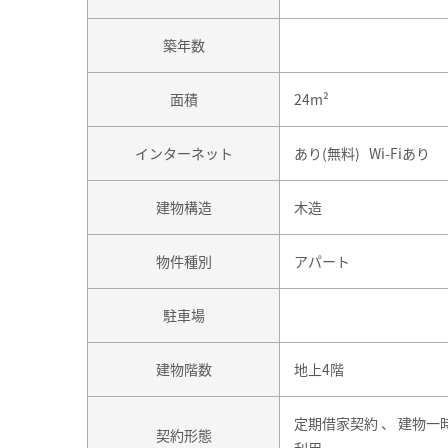
築年数
面積
24m²
インターネット
あり(無料) Wi-Fiあり
建物構造
木造
物件種別
アパート
駐車場
建物階数
地上4階
定期借家契約 、 建物一
契約形態