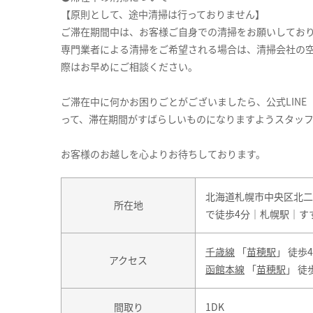
【原則として、途中清掃は行っておりません】
ご滞在期間中は、お客様ご自身での清掃をお願いしてお
専門業者による清掃をご希望される場合は、清掃会社の
際はお早めにご相談ください。
ご滞在中に何かお困りごとがございましたら、公式LINE（
って、滞在期間がすばらしいものになりますようスタッ
お客様のお越しを心よりお待ちしております。
北海道札幌市中央区北二
所在地
で徒歩4分｜札幌駅｜す
千歳線
「
苗穂駅
」 徒歩
アクセス
函館本線
「
苗穂駅
」 徒
間取り
1DK