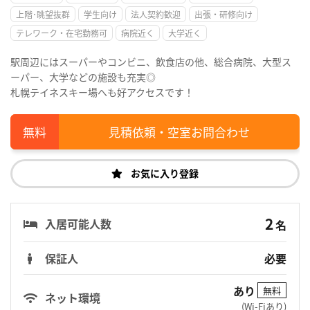
上階･眺望抜群
学生向け
法人契約歓迎
出張・研修向け
テレワーク・在宅勤務可
病院近く
大学近く
駅周辺にはスーパーやコンビニ、飲食店の他、総合病院、大型ス
ーパー、大学などの施設も充実◎
札幌テイネスキー場へも好アクセスです！
見積依頼・空室お問合わせ
お気に入り登録
2
入居可能人数
名
保証人
必要
あり
無料
ネット環境
(Wi-Fiあり)