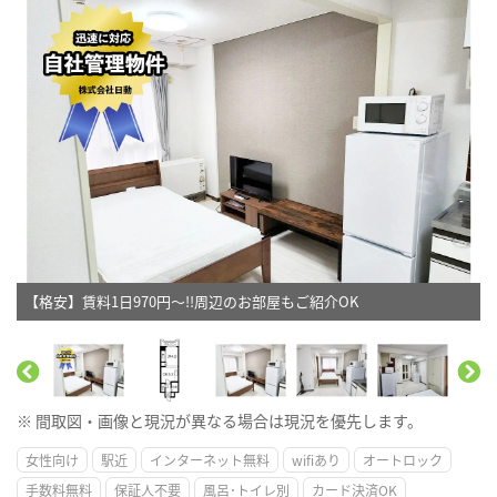
【格安】賃料1日970円～!!周辺のお部屋もご紹介OK
※ 間取図・画像と現況が異なる場合は現況を優先します。
女性向け
駅近
インターネット無料
wifiあり
オートロック
手数料無料
保証人不要
風呂･トイレ別
カード決済OK