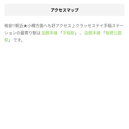
アクセスマップ
格安!!駅近★小樽方面へも好アクセス♪クラッセステイ手稲ステー
ションの最寄り駅は
函館本線
「
手稲駅
」 、
函館本線
「
稲積公園
駅
」 です。