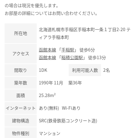
の場合は現況を優先します。
お部屋の詳細についてはお問い合わせください。
北海道札幌市手稲区手稲本町一条１丁目2-20 テ
所在地
ィアラ手稲本町
函館本線
「
手稲駅
」 徒歩6分
アクセス
函館本線
「
稲積公園駅
」 徒歩13分
間取り
1DK
利用可能人数
2名
築年数
1990年 11月 築36年
面積
25.28m²
インターネット
あり(無料) Wi-Fiあり
建物構造
SRC(鉄骨鉄筋コンクリート造)
物件種別
マンション