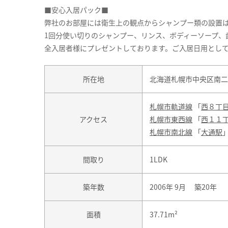
■安心入居パック■
弊社のお部屋には衛生上の観点からシャンプー類の設置
1回分使い切りのシャンプー、リンス、ボディーソープ、
全入居者様にプレゼントしております。ご入居日用とし
所在地
北海道札幌市中央区南二条
札幌市軌道線
「
西８丁
アクセス
札幌市東西線
「
西１１
札幌市南北線
「
大通駅
間取り
1LDK
築年数
2006年 9月 築20年
面積
37.71m²