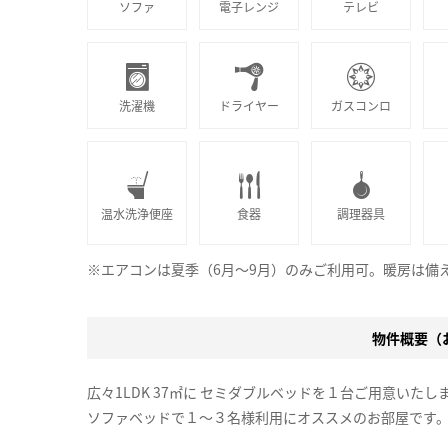
ソファ
電子レンジ
テレビ
洗濯機
ドライヤー
ガスコンロ
温水洗浄便座
食器
調理器具
※エアコンは夏季（6月～9月）のみご利用可。暖房は備
物件概要（お
広々1LDK 37㎡に セミダブルベッドを１台ご用意いたし
ソファベッドで１～３名様利用にオススメのお部屋です