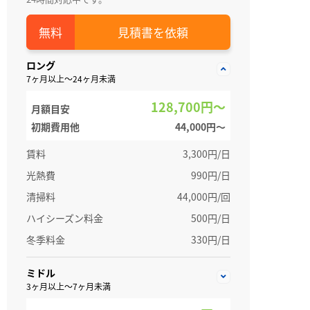
見積書を依頼
ロング
7ヶ月以上～24ヶ月未満
128,700円～
月額目安
初期費用他
44,000円〜
賃料
3,300円/日
光熱費
990円/日
清掃料
44,000円/回
ハイシーズン料金
500円/日
冬季料金
330円/日
ミドル
3ヶ月以上～7ヶ月未満