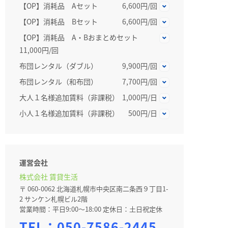
【OP】消耗品 Aセット
6,600円/回
【OP】消耗品 Bセット
6,600円/回
【OP】消耗品 A・Bおまとめセット
11,000円/回
布団レンタル（ダブル）
9,900円/回
布団レンタル（和布団）
7,700円/回
大人１名様追加賃料（非課税）
1,000円/日
小人１名様追加賃料（非課税）
500円/日
運営会社
株式会社 賃貸生活
〒 060-0062 北海道札幌市中央区南二条西９丁目1-
2 サンケン札幌ビル2階
営業時間：平日9:00～18:00 定休日：土日祝定休
TEL：
050-7586-2445