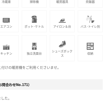
冷蔵庫
掃除機
暖房器具
炊飯器
エアコン
ポット･ケトル
アイロン＆台
バス･トイレ別
シューズボック
キッチン
独立洗面台
収納
ス
え付けの暖房機をご利用くださいませ。
問合わせNo.171）
ました。
。