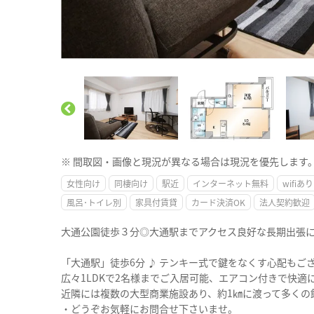
※ 間取図・画像と現況が異なる場合は現況を優先します
女性向け
同棲向け
駅近
インターネット無料
wifiあり
風呂･トイレ別
家具付賃貸
カード決済OK
法人契約歓迎
大通公園徒歩３分◎大通駅までアクセス良好な長期出張
「大通駅」徒歩6分 ♪ テンキー式で鍵をなくす心配もご
広々1LDKで2名様までご入居可能、エアコン付きで快適
近隣には複数の大型商業施設あり、約1㎞に渡って多くの
・どうぞお気軽にお問合せ下さいませ。