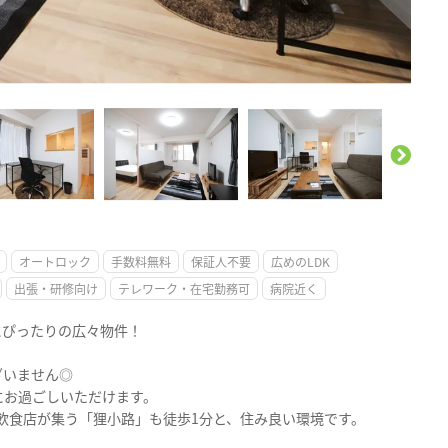
。
オートロック
手数料無料
保証人不要
広めのLDK
出張・研修向け
テレワーク・在宅勤務可
病院近く
にぴったりの広々物件！
ざいません◎
にお過ごしいただけます。
飲食店が集う「狸小路」も徒歩1分と、住み良い環境です。