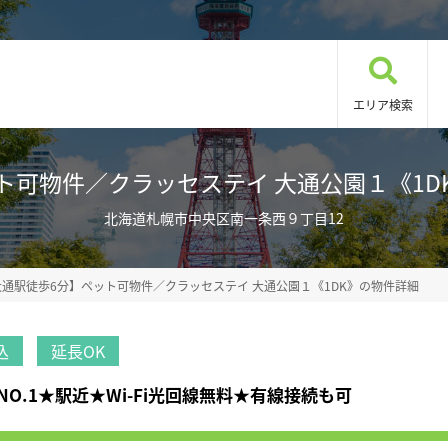
エリア検索
物件／クラッセステイ 大通公園１《1DK》 E
北海道札幌市中央区南一条西９丁目12
大通駅徒歩6分】ペット可物件／クラッセステイ 大通公園１《1DK》の物件詳細
込
延長OK
.1★駅近★Wi-Fi光回線無料★有線接続も可