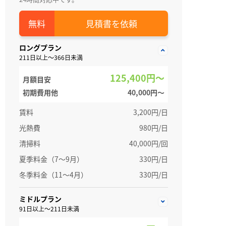
見積書を依頼
ロングプラン
211日以上～366日未満
125,400円～
月額目安
初期費用他
40,000円〜
賃料
3,200円/日
光熱費
980円/日
清掃料
40,000円/回
夏季料金（7～9月）
330円/日
冬季料金（11～4月）
330円/日
ミドルプラン
91日以上～211日未満