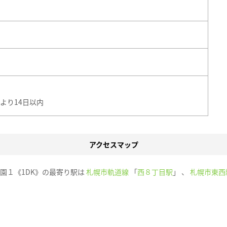
より14日以内
アクセスマップ
園１《1DK》の最寄り駅は
札幌市軌道線
「
西８丁目駅
」 、
札幌市東西