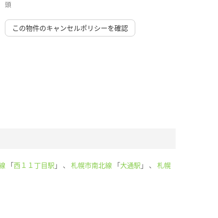
頭
この物件のキャンセルポリシーを確認
線
「
西１１丁目駅
」 、
札幌市南北線
「
大通駅
」 、
札幌