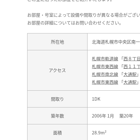
お部屋・号室によって設備や間取りが異なる場合がござ
お部屋の詳細についてはお問い合わせください。
所在地
北海道札幌市中央区南一
札幌市軌道線
「
西８丁
札幌市東西線
「
西１１
アクセス
札幌市南北線
「
大通駅
札幌市東西線
「
大通駅
間取り
1DK
築年数
2006年 1月 築20年
面積
28.9m²