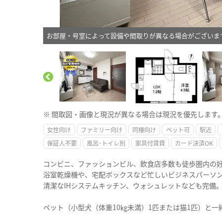
お部屋・号室によって設備や間取りが異なる場合がございま
※ 間取図・画像と現況が異なる場合は現況を優先します
女性向け
ファミリー向け
同棲向け
ペット可
駅近
保証人不要
風呂･トイレ別
家具付賃貸
カード決済OK
コンビニ、ファッションビル、飲食店多数も徒歩圏内の
浴室乾燥機や、宅配ボックスなど忙しいビジネスパーソ
清潔なIHシステムキッチン、ウォシュレットなども完備
ペット（小型犬（体重10㎏未満）1匹または猫1匹）と一