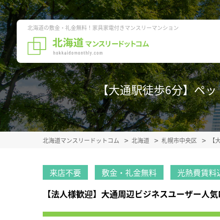
北海道の敷金・礼金無料！家具家電付きマンスリーマンション
【大通駅徒歩6分】ペット可
北海道マンスリードットコム
北海道
札幌市中央区
【
来店不要
敷金・礼金無料
光熱費賃料
【法人様歓迎】大通周辺ビジネスユーザー人気NO