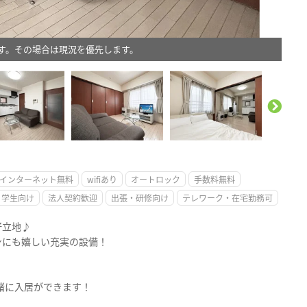
す。その場合は現況を優先します。
。
インターネット無料
wifiあり
オートロック
手数料無料
学生向け
法人契約歓迎
出張・研修向け
テレワーク・在宅勤務可
好立地♪
ンにも嬉しい充実の設備！
。
緒に入居ができます！