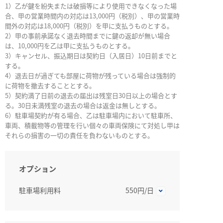
1）乙が鍵を紛失または破損等により使用できなくなった場
合、甲の営業時間内の対応は13,000円（税別）、甲の営業時
間外の対応は18,000円（税別）を甲に支払うものとする。
2）甲の事前承諾なく退去時間までに鍵の返却が無い場合
は、10,000円を乙は甲に支払うものとする。
3）キャンセル、振込期日は契約日（入居日）10日前までと
する。
4）退去日が過ぎても部屋に荷物が残っている場合は強制的
に荷物を撤去することとする。
5）契約満了日前の退去の届出は残室日30日以上の場合とす
る。30日未満残室の退去の場合は返金は無しとする。
6）駐車場契約が有る場合、乙は駐車場内において駐車所、
車両、積載物等の管理を行い個々の車両保険にて対処し甲は
それらの損害の一切の責任を負わないものとする。
オプション
駐車場利用料
550円/日