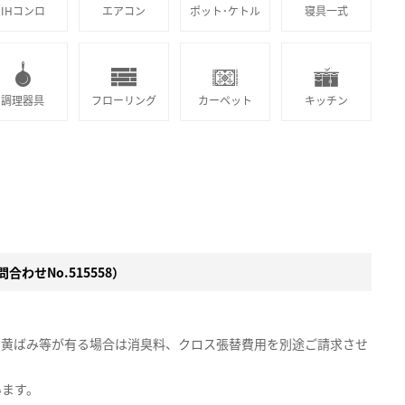
IHコンロ
エアコン
ポット･ケトル
寝具一式
調理器具
フローリング
カーペット
キッチン
合わせNo.515558）
の黄ばみ等が有る場合は消臭料、クロス張替費用を別途ご請求させ
います。