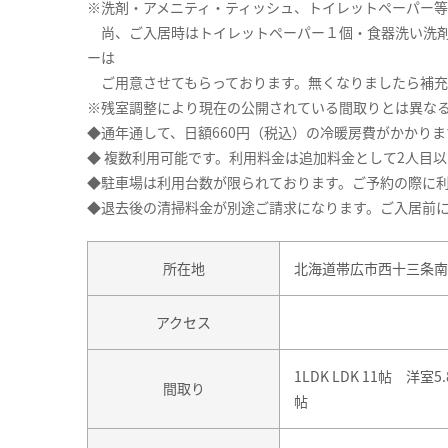
※洗剤・アメニティ・ティッシュ、トイレットペーパー
尚、ご入居時はトイレットペーパー１個・食器洗い洗剤
ーは
ご用意させてもらっております。無くなりましたら補充
※残室調整により現在の公開されている間取りとは異なる
◆通年通して、日額660円（税込）の冷暖房費がかかりま
◆ 複数利用可能です。利用料金は追加料金として2人目以降
◆駐車場は利用台数が限られております。ご予約の際に利用
◆退去後の清掃料金が別途ご請求になります。ご入居前
所在地
北海道帯広市西十三条南１
アクセス
1LDK LDK 11帖 洋室5.
間取り
帖