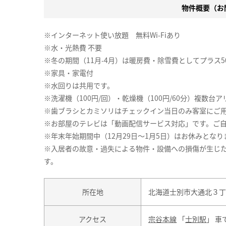
物件概要（お問
※インターネット使い放題 無料Wi-Fiあり
※水・光熱費 不要
※冬の期間（11月-4月）は暖房費・除雪費としてプラス5
※家具・家電付
※水回りは共用です。
※洗濯機（100円/回）・乾燥機（100円/60分）複数台ア
※歯ブラシとカミソリはチェックイン当日のみ客室にご
※お部屋のテレビは「動画配信サービス対応」です。ご
※年末年始期間中（12月29日～1月5日）はお休みとな
※入居者の故意・過失による物件・設備への損傷が生じ
す。
所在地
北海道士別市大通北３丁
アクセス
宗谷本線
「
士別駅
」 車