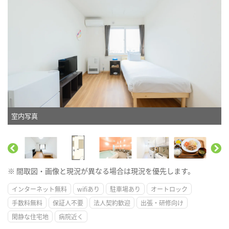
室内写真
※ 間取図・画像と現況が異なる場合は現況を優先します。
インターネット無料
wifiあり
駐車場あり
オートロック
手数料無料
保証人不要
法人契約歓迎
出張・研修向け
閑静な住宅地
病院近く