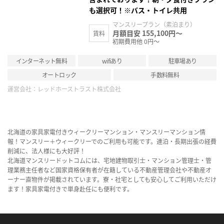
も選択可！※バス・トイレ共用
マンスリープラン（素泊まり）
月額目安 155,100円～
賃料
初期費用他 0円～
インターネット無料
wifiあり
駐車場あり
オートロック
手数料無料
運営会社：
レッドホーストラスト株式会社
北海道の家具家電付きウィークリーマンション・マンスリーマンション情
報！マンスリー＋ウィークリーでのご利用も可能です。連泊・長期出張の経費
削減に、法人様にも大好評！
北海道マンスリードットコムには、宅地建物取引士・マンション管理士・管
理業務主任者など国家資格保有者が在籍している不動産管理会社や不動産オ
ーナー直物件が掲載されています。寮・社宅としても安心してご利用いただけ
ます！家具家電付きで単身赴任にも便利です。