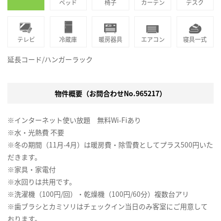
ベッド
椅子
カーテン
デスク
テレビ
冷蔵庫
暖房器具
エアコン
寝具一式
延長コード/ハンガーラック
物件概要（お問合わせNo.965217）
※インターネット使い放題 無料Wi-Fiあり
※水・光熱費 不要
※冬の期間（11月-4月）は暖房費・除雪費としてプラス500円いた
だきます。
※家具・家電付
※水回りは共用です。
※洗濯機（100円/回）・乾燥機（100円/60分）複数台アリ
※歯ブラシとカミソリはチェックイン当日のみ客室にご用意して
おります。