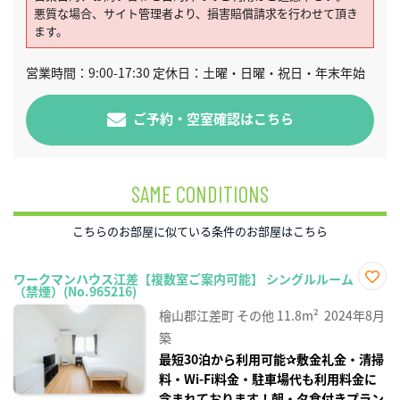
悪質な場合、サイト管理者より、損害賠償請求を行わせて頂き
ます。
営業時間：9:00-17:30 定休日：土曜・日曜・祝日・年末年始
ご予約・空室確認はこちら
SAME CONDITIONS
こちらのお部屋に似ている条件のお部屋はこちら
ワークマンハウス江差【複数室ご案内可能】 シングルルーム
（禁煙）(No.965216)
お気
に入
檜山郡江差町
その他
11.8m²
2024年8月
り登
録
築
最短30泊から利用可能✰敷金礼金・清掃
料・Wi-Fi料金・駐車場代も利用料金に
含まれております！朝・夕食付きプラン