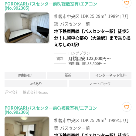
POROKARIバスセンター前B/複数室有/エアコン
(No.992305)
お気
に入
札幌市中央区
1DK
25.29m²
1989年7月
り登
録
築
バスセンター前
地下鉄東西線【バスセンター駅】徒歩5
分！札幌中心部の【大通駅】まで乗り換
えなしの1駅!
ロングプラン
月額目安 123,000円～
賃料
初期費用他 38,500円～
同棲向け
駅近
インターネット無料
wifiあり
オートロック
運営会社：
株式会社Nexus
POROKARIバスセンター前C/複数室有/エアコン
(No.992306)
お気
に入
札幌市中央区
1DK
25.29m²
1989年7月
り登
録
築
バスセンター前
地下鉄東西線【バスセンター駅】徒歩5