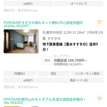
wifiあり
オートロック
運営会社：
株式会社Nexus
POROKARIすすきの東A/ネット無料/中心部徒歩圏内
202(No.992247)
お気
に入
札幌市中央区
1LDK
31.28m²
1996年1月
り登
録
築
すすきの
地下鉄東豊線【豊水すすきの】徒歩5
分！
ロングプラン
月額目安 104,700円～
賃料
初期費用他 38,500円～
同棲向け
駅近
インターネット無料
wifiあり
風呂･トイレ別
運営会社：
株式会社Nexus
POROKARI南円山A/セミダブル/札医大病院徒歩圏内！
(No.992283)
お気