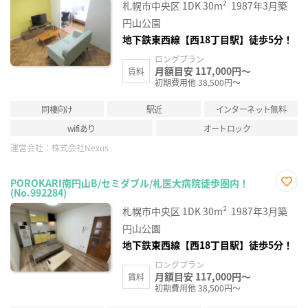
に入
札幌市中央区
1DK
30m²
1987年3月築
り登
録
円山公園
地下鉄東西線【西18丁目駅】徒歩5分！
ロングプラン
月額目安 117,000円～
賃料
初期費用他 38,500円～
同棲向け
駅近
インターネット無料
wifiあり
オートロック
運営会社：
株式会社Nexus
POROKARI南円山B/セミダブル/札医大病院徒歩圏内！
(No.992284)
お気
に入
札幌市中央区
1DK
30m²
1987年3月築
り登
録
円山公園
地下鉄東西線【西18丁目駅】徒歩5分！
ロングプラン
月額目安 117,000円～
賃料
初期費用他 38,500円～