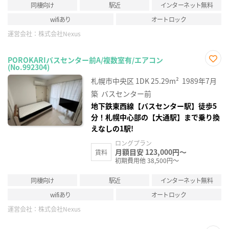
同棲向け
駅近
インターネット無料
wifiあり
オートロック
運営会社：
株式会社Nexus
POROKARIバスセンター前A/複数室有/エアコン
(No.992304)
お気
に入
札幌市中央区
1DK
25.29m²
1989年7月
り登
録
築
バスセンター前
地下鉄東西線【バスセンター駅】徒歩5
分！札幌中心部の【大通駅】まで乗り換
えなしの1駅!
ロングプラン
月額目安 123,000円～
賃料
初期費用他 38,500円～
同棲向け
駅近
インターネット無料
wifiあり
オートロック
運営会社：
株式会社Nexus