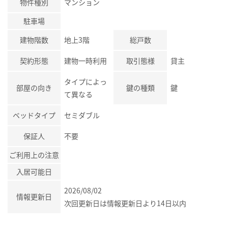
物件種別
マンション
駐車場
建物階数
地上3階
総戸数
契約形態
建物一時利用
取引態様
貸主
タイプによっ
部屋の向き
鍵の種類
鍵
て異なる
ベッドタイプ
セミダブル
保証人
不要
ご利用上の注意
入居可能日
2026/08/02
情報更新日
次回更新日は情報更新日より14日以内