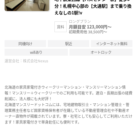
分！札幌中心部の【大通駅】まで乗り換
えなしの1駅!v
ロングプラン
月額目安 123,000円～
賃料
初期費用他 38,500円～
同棲向け
駅近
インターネット無料
wifiあり
オートロック
運営会社：
株式会社Nexus
北海道の家具家電付きウィークリーマンション・マンスリーマンション情
報！マンスリー＋ウィークリーでのご利用も可能です。連泊・長期出張の経費
削減に、法人様にも大好評！
北海道マンスリードットコムには、宅地建物取引士・マンション管理士・管
理業務主任者など国家資格保有者が在籍している不動産管理会社や不動産オ
ーナー直物件が掲載されています。寮・社宅としても安心してご利用いただけ
ます！家具家電付きで単身赴任にも便利です。