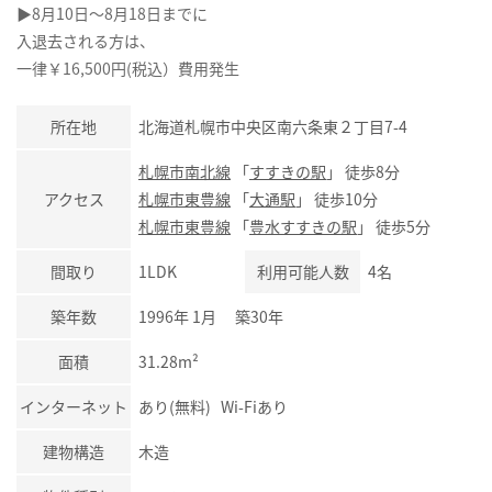
▶8月10日～8月18日までに
入退去される方は、
一律￥16,500円(税込）費用発生
所在地
北海道札幌市中央区南六条東２丁目7-4
札幌市南北線
「
すすきの駅
」 徒歩8分
アクセス
札幌市東豊線
「
大通駅
」 徒歩10分
札幌市東豊線
「
豊水すすきの駅
」 徒歩5分
間取り
1LDK
利用可能人数
4名
築年数
1996年 1月 築30年
面積
31.28m²
インターネット
あり(無料) Wi-Fiあり
建物構造
木造