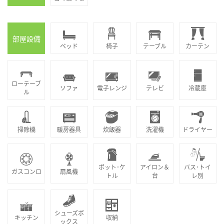
部屋設備
ベッド
椅子
テーブル
カーテン
ローテーブ
ソファ
電子レンジ
テレビ
冷蔵庫
ル
掃除機
暖房器具
炊飯器
洗濯機
ドライヤー
ポット･ケ
アイロン＆
バス･トイ
ガスコンロ
扇風機
トル
台
レ別
シューズボ
キッチン
収納
ックス