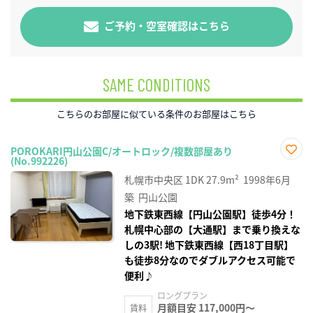
ご予約・空室確認はこちら
SAME CONDITIONS
こちらのお部屋に似ている条件のお部屋はこちら
POROKARI円山公園C/オートロック/複数部屋あり
(No.992226)
お気
に入
札幌市中央区
1DK
27.9m²
1998年6月
り登
録
築
円山公園
地下鉄東西線【円山公園駅】徒歩4分！
札幌中心部の【大通駅】まで乗り換えな
しの3駅! 地下鉄東西線【西18丁目駅】
も徒歩8分なのでダブルアクセス可能で
便利♪
ロングプラン
月額目安 117,000円～
賃料