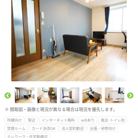
※ 間取図・画像と現況が異なる場合は現況を優先します。
同棲向け
駅近
インターネット無料
wifiあり
風呂･トイレ別
禁煙ルーム
カード決済OK
法人契約歓迎
出張・研修向け
テレワーク・在宅勤務可