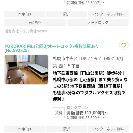
初期費用他 38,500円～
同棲向け
駅近
インターネット無料
wifiあり
オートロック
運営会社：
株式会社Nexus
POROKARI円山公園B/オートロック/複数部屋あり
(No.992225)
お気
に入
札幌市中央区
1DK
27.9m²
1998年6月
り登
録
築
西１５丁目
地下鉄東西線【円山公園駅】徒歩4分！
札幌中心部の【大通駅】まで乗り換えな
しの3駅! 地下鉄東西線【西18丁目駅】
も徒歩8分なのでダブルアクセス可能で
便利♪
ロングプラン
月額目安 117,000円～
賃料
初期費用他 38,500円～
同棲向け
駅近
インターネット無料