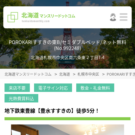
POROKARIすすきの東B/セミダブルベッド/ネット無料
(No.992248)
北海道札幌市中央区南六条東２丁目7-4
北海道マンスリードットコム
北海道
札幌市中央区
POROKARIす
来店不要
電子サイン対応
敷金・礼金無料
光熱費賃料込
地下鉄東豊線【豊水すすきの】徒歩5分！