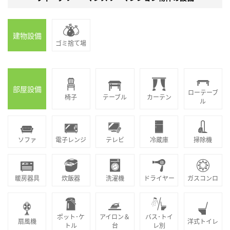
建物設備
ゴミ捨て場
部屋設備
ローテーブ
椅子
テーブル
カーテン
ル
ソファ
電子レンジ
テレビ
冷蔵庫
掃除機
暖房器具
炊飯器
洗濯機
ドライヤー
ガスコンロ
ポット･ケ
アイロン＆
バス･トイ
扇風機
洋式トイレ
トル
台
レ別