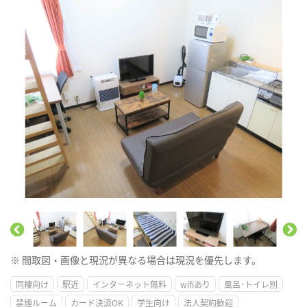
※ 間取図・画像と現況が異なる場合は現況を優先します。
同棲向け
駅近
インターネット無料
wifiあり
風呂･トイレ別
禁煙ルーム
カード決済OK
学生向け
法人契約歓迎