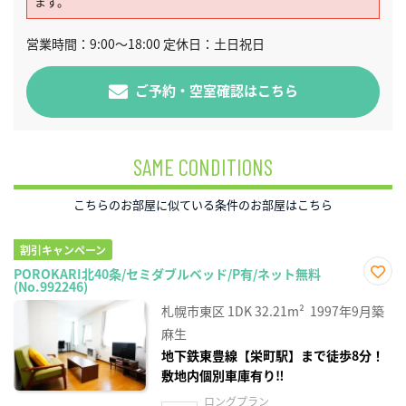
ます。
営業時間：9:00～18:00 定休日：土日祝日
ご予約・空室確認はこちら
SAME CONDITIONS
こちらのお部屋に似ている条件のお部屋はこちら
割引キャンペーン
POROKARI北40条/セミダブルベッド/P有/ネット無料
(No.992246)
お気
に入
札幌市東区
1DK
32.21m²
1997年9月築
り登
録
麻生
地下鉄東豊線【栄町駅】まで徒歩8分！
敷地内個別車庫有り‼
ロングプラン