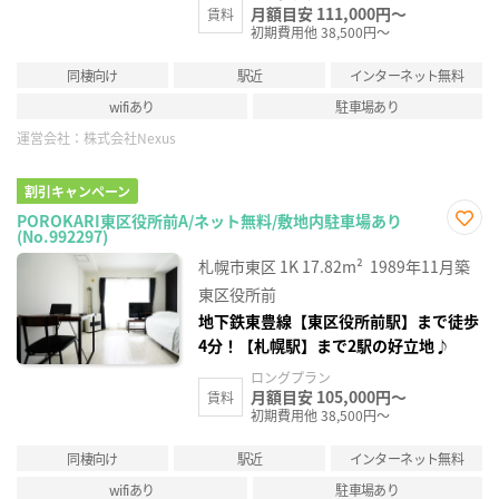
月額目安 111,000円～
賃料
初期費用他 38,500円～
同棲向け
駅近
インターネット無料
wifiあり
駐車場あり
運営会社：
株式会社Nexus
割引キャンペーン
POROKARI東区役所前A/ネット無料/敷地内駐車場あり
(No.992297)
お気
に入
札幌市東区
1K
17.82m²
1989年11月築
り登
録
東区役所前
地下鉄東豊線【東区役所前駅】まで徒歩
4分！【札幌駅】まで2駅の好立地♪
ロングプラン
月額目安 105,000円～
賃料
初期費用他 38,500円～
同棲向け
駅近
インターネット無料
wifiあり
駐車場あり