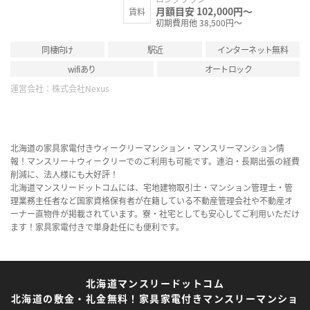
月額目安 102,000円～
賃料
初期費用他 38,500円～
同棲向け
駅近
インターネット無料
wifiあり
オートロック
運営会社：
株式会社Nexus
北海道の家具家電付きウィークリーマンション・マンスリーマンション情
報！マンスリー＋ウィークリーでのご利用も可能です。連泊・長期出張の経費
削減に、法人様にも大好評！
北海道マンスリードットコムには、宅地建物取引士・マンション管理士・管
理業務主任者など国家資格保有者が在籍している不動産管理会社や不動産オ
ーナー直物件が掲載されています。寮・社宅としても安心してご利用いただけ
ます！家具家電付きで単身赴任にも便利です。
北海道マンスリードットコム
北海道の敷金・礼金無料！家具家電付きマンスリーマンショ