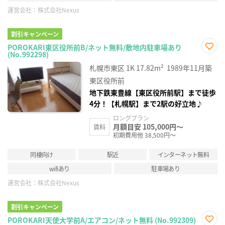
運営会社：
株式会社Nexus
割引キャンペーン
POROKARI東区役所前B/ネット無料/敷地内駐車場あり
(No.992298)
お気
に入
札幌市東区
1K
17.82m²
1989年11月築
り登
録
東区役所前
地下鉄東豊線【東区役所前駅】まで徒歩
4分！【札幌駅】まで2駅の好立地♪
ロングプラン
月額目安 105,000円～
賃料
初期費用他 38,500円～
同棲向け
駅近
インターネット無料
wifiあり
駐車場あり
運営会社：
株式会社Nexus
割引キャンペーン
POROKARI天使大学前A/エアコン/ネット無料 (No.992309)