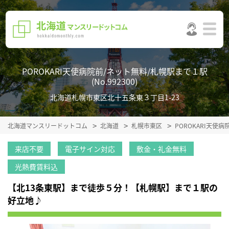
POROKARI天使病院前/ネット無料/札幌駅まで１駅
(No.992300)
北海道札幌市東区北十五条東３丁目1-23
北海道マンスリードットコム
北海道
札幌市東区
POROKARI天使
来店不要
電子サイン対応
敷金・礼金無料
光熱費賃料込
【北13条東駅】まで徒歩５分！【札幌駅】まで１駅の
好立地♪