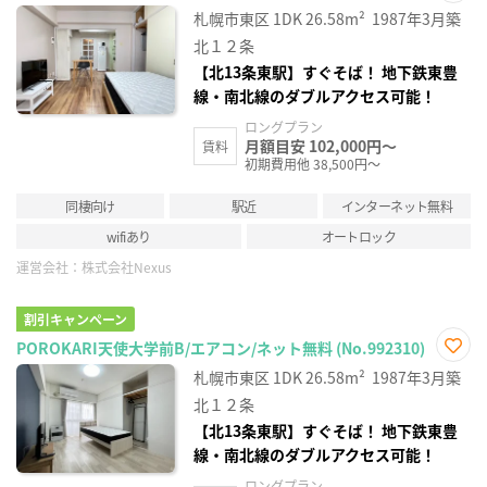
お気
札幌市東区
1DK
26.58m²
1987年3月築
に入
り登
北１２条
録
【北13条東駅】すぐそば！ 地下鉄東豊
線・南北線のダブルアクセス可能！
ロングプラン
月額目安 102,000円～
賃料
初期費用他 38,500円～
同棲向け
駅近
インターネット無料
wifiあり
オートロック
運営会社：
株式会社Nexus
割引キャンペーン
POROKARI天使大学前B/エアコン/ネット無料 (No.992310)
お気
札幌市東区
1DK
26.58m²
1987年3月築
に入
り登
北１２条
録
【北13条東駅】すぐそば！ 地下鉄東豊
線・南北線のダブルアクセス可能！
ロングプラン