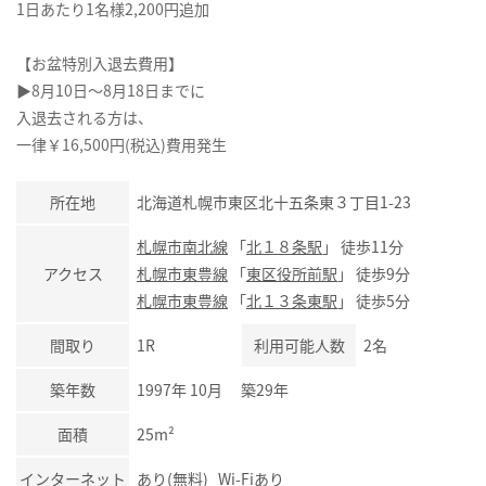
1日あたり1名様2,200円追加
【お盆特別入退去費用】
▶8月10日～8月18日までに
入退去される方は、
一律￥16,500円(税込)費用発生
所在地
北海道札幌市東区北十五条東３丁目1-23
札幌市南北線
「
北１８条駅
」 徒歩11分
アクセス
札幌市東豊線
「
東区役所前駅
」 徒歩9分
札幌市東豊線
「
北１３条東駅
」 徒歩5分
間取り
1R
利用可能人数
2名
築年数
1997年 10月 築29年
面積
25m²
インターネット
あり(無料) Wi-Fiあり