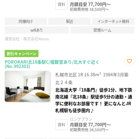
月額目安 77,700円～
賃料
初期費用他 38,500円～
同棲向け
駅近
インターネット無料
wifiあり
禁煙ルーム
運営会社：
株式会社Nexus
割引キャンペーン
POROKARI北18条駅C/複数室あり/北大すぐ近く
(No.992303)
お気
に入
札幌市北区
1R
16.38m²
1984年3月築
り登
録
北２４条
北海道大学『18条門』徒歩1分、地下鉄
南北線『北18条』駅徒歩5分の通勤・通
学に便利なお部屋です！ 更になんとJR
札幌駅も徒歩圏内♪
ロングプラン
月額目安 77,700円～
賃料
初期費用他 38,500円～