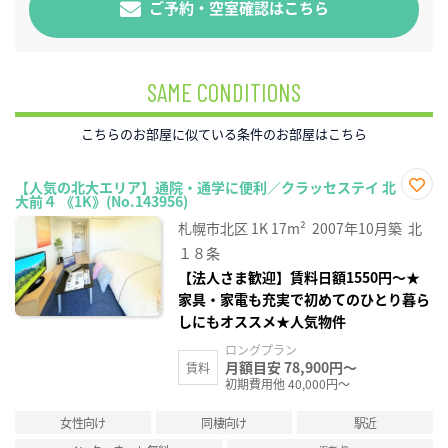
ご予約・空室確認はこちら
SAME CONDITIONS
こちらのお部屋に似ている条件のお部屋はこちら
【人気の北大エリア】通院・通学に便利／クラッセステイ 北
大前４ 《1K》(No.143956)
お気
に入
札幌市北区
1K
17m²
2007年10月築
北
り登
録
１８条
【法人さま歓迎】賃料日額1550円～★
家具・家電も充実で初めてのひとり暮ら
しにもオススメ★人気物件
ロングプラン
月額目安 78,900円～
賃料
初期費用他 40,000円～
女性向け
同棲向け
駅近