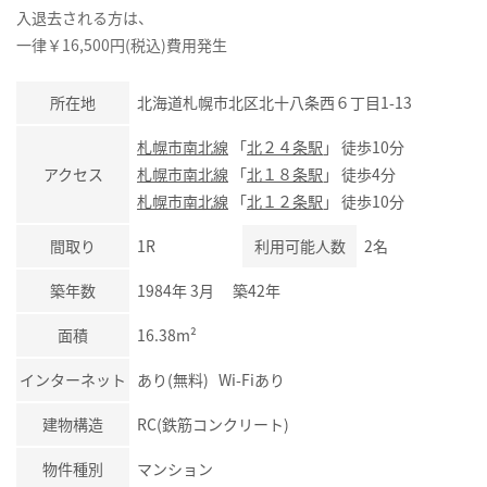
入退去される方は、
一律￥16,500円(税込)費用発生
所在地
北海道札幌市北区北十八条西６丁目1-13
札幌市南北線
「
北２４条駅
」 徒歩10分
アクセス
札幌市南北線
「
北１８条駅
」 徒歩4分
札幌市南北線
「
北１２条駅
」 徒歩10分
間取り
1R
利用可能人数
2名
築年数
1984年 3月 築42年
面積
16.38m²
インターネット
あり(無料) Wi-Fiあり
建物構造
RC(鉄筋コンクリート)
物件種別
マンション