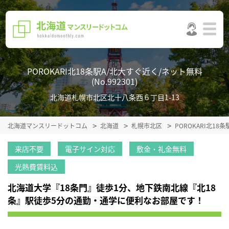
POROKARI北18条駅A/北大すぐ近く/ネット無料
(No.992301)
北海道札幌市北区北十八条西６丁目1-13
北海道マンスリードットコム
北海道
札幌市北区
POROKARI北1
来店不要
電子サイン対応
敷金・礼金無料
光熱費賃料込
北海道大学『18条門』徒歩1分、地下鉄南北線『北18
条』駅徒歩5分の通勤・通学に便利なお部屋です！