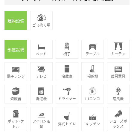
建物設備
ゴミ捨て場
部屋設備
ベッド
椅子
テーブル
カーテン
電子レンジ
テレビ
冷蔵庫
掃除機
暖房器具
炊飯器
洗濯機
ドライヤー
IHコンロ
扇風機
ポット･ケ
アイロン＆
シューズボ
洋式トイレ
キッチン
トル
台
ックス