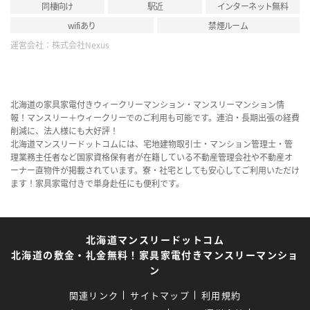
同棲向け
駅近
インターネット無料
wifiあり
禁煙ルーム
運営会社：
株式会社Nexus
北海道の家具家電付きウィークリーマンション・マンスリーマンション情
報！マンスリー＋ウィークリーでのご利用も可能です。連泊・長期出張の経費
削減に、法人様にも大好評！
北海道マンスリードットコムには、宅地建物取引士・マンション管理士・管
理業務主任者など国家資格保有者が在籍している不動産管理会社や不動産オ
ーナー直物件が掲載されています。寮・社宅としても安心してご利用いただけ
ます！家具家電付きで単身赴任にも便利です。
北海道マンスリードットコム
北海道の敷金・礼金無料！家具家電付きマンスリーマンショ
ン
関連リンク
サイトマップ
利用規約