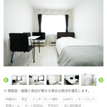
※ 間取図・画像と現況が異なる場合は現況を優先します。
同棲向け
駅近
インターネット無料
wifiあり
オートロック
禁煙ルーム
カード決済OK
学生向け
法人契約歓迎