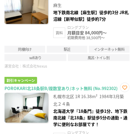
に入
り登
麻生
録
地下鉄南北線【麻生駅】徒歩約3分 JR札
沼線【新琴似駅】徒歩約7分
ロングプラン
月額目安 84,000円～
賃料
初期費用他 38,500円～
同棲向け
駅近
インターネット無料
wifiあり
風呂･トイレ別
運営会社：
株式会社Nexus
割引キャンペーン
POROKARI北18条駅B/複数室あり/ネット無料 (No.992302)
お気
札幌市北区
1R
16.38m²
1984年3月築
に入
り登
北２４条
録
北海道大学『18条門』徒歩1分、地下鉄
南北線『北18条』駅徒歩5分の通勤・通
学に便利なお部屋です！
ロングプラン