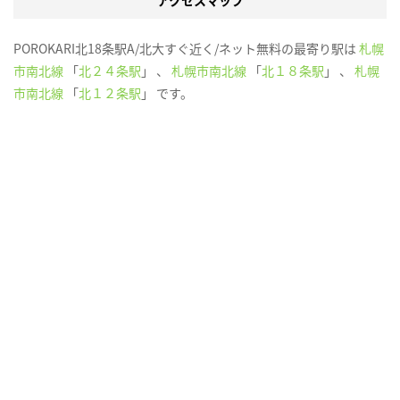
アクセスマップ
POROKARI北18条駅A/北大すぐ近く/ネット無料の最寄り駅は
札幌
市南北線
「
北２４条駅
」 、
札幌市南北線
「
北１８条駅
」 、
札幌
市南北線
「
北１２条駅
」 です。