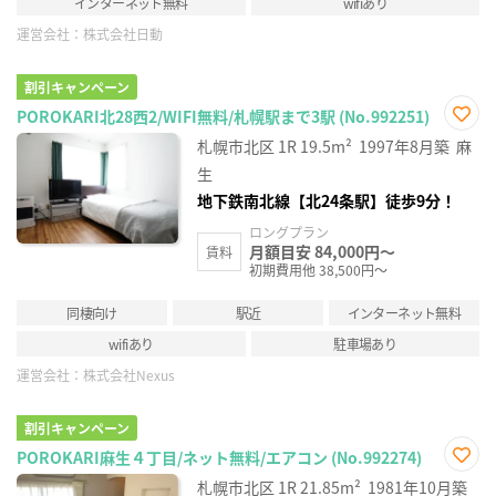
インターネット無料
wifiあり
運営会社：
株式会社日動
割引キャンペーン
POROKARI北28西2/WIFI無料/札幌駅まで3駅 (No.992251)
お気
札幌市北区
1R
19.5m²
1997年8月築
麻
に入
り登
生
録
地下鉄南北線【北24条駅】徒歩9分！
ロングプラン
月額目安 84,000円～
賃料
初期費用他 38,500円～
同棲向け
駅近
インターネット無料
wifiあり
駐車場あり
運営会社：
株式会社Nexus
割引キャンペーン
POROKARI麻生４丁目/ネット無料/エアコン (No.992274)
お気
札幌市北区
1R
21.85m²
1981年10月築