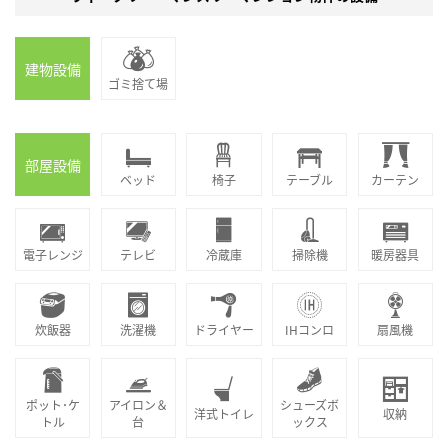
建物設備
ゴミ捨て場
部屋設備
ベッド
椅子
テーブル
カーテン
電子レンジ
テレビ
冷蔵庫
掃除機
暖房器具
炊飯器
洗濯機
ドライヤー
IHコンロ
扇風機
ポット･ケ
アイロン＆
シューズボ
洋式トイレ
収納
トル
台
ックス