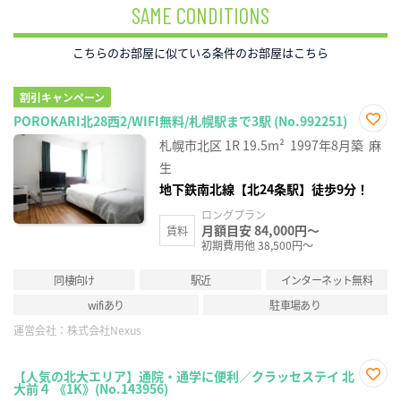
SAME CONDITIONS
こちらのお部屋に似ている条件のお部屋はこちら
割引キャンペーン
POROKARI北28西2/WIFI無料/札幌駅まで3駅 (No.992251)
お気
札幌市北区
1R
19.5m²
1997年8月築
麻
に入
り登
生
録
地下鉄南北線【北24条駅】徒歩9分！
ロングプラン
月額目安 84,000円～
賃料
初期費用他 38,500円～
同棲向け
駅近
インターネット無料
wifiあり
駐車場あり
運営会社：
株式会社Nexus
【人気の北大エリア】通院・通学に便利／クラッセステイ 北
大前４ 《1K》(No.143956)
お気