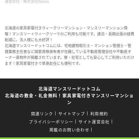
運営会社：
株式会社Nexus
北海道の家具家電付きウィークリーマンション・マンスリーマンション情
報！マンスリー＋ウィークリーでのご利用も可能です。連泊・長期出張の経費
削減に、法人様にも大好評！
北海道マンスリードットコムには、宅地建物取引士・マンション管理士・管
理業務主任者など国家資格保有者が在籍している不動産管理会社や不動産オ
ーナー直物件が掲載されています。寮・社宅としても安心してご利用いただけ
ます！家具家電付きで単身赴任にも便利です。
北海道マンスリードットコム
北海道の敷金・礼金無料！家具家電付きマンスリーマンショ
ン
関連リンク
サイトマップ
利用規約
プライバシーポリシー
サイト運営会社
掲載のお問い合わせ