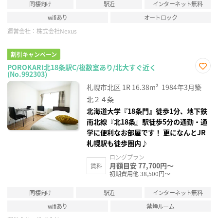
同棲向け
駅近
インターネット無料
wifiあり
オートロック
運営会社：
株式会社Nexus
割引キャンペーン
POROKARI北18条駅C/複数室あり/北大すぐ近く
(No.992303)
お気
に入
札幌市北区
1R
16.38m²
1984年3月築
り登
録
北２４条
北海道大学『18条門』徒歩1分、地下鉄
南北線『北18条』駅徒歩5分の通勤・通
学に便利なお部屋です！ 更になんとJR
札幌駅も徒歩圏内♪
ロングプラン
月額目安 77,700円～
賃料
初期費用他 38,500円～
同棲向け
駅近
インターネット無料
wifiあり
禁煙ルーム