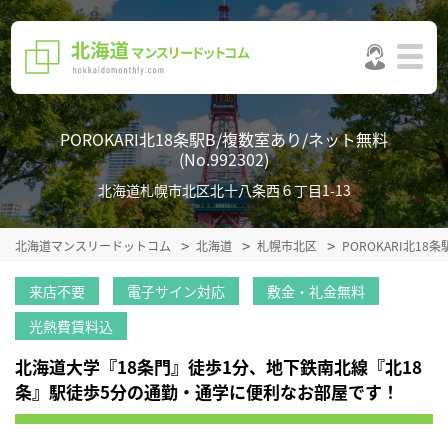
POROKARI北18条駅B/複数室あり/ネット無料
(No.992302)
北海道札幌市北区北十八条西６丁目1-13
北海道マンスリードットコム
北海道
札幌市北区
POROKARI北1
来店不要
電子サイン対応
敷金・礼金無料
光熱費賃料込
北海道大学『18条門』徒歩1分、地下鉄南北線『北18
条』駅徒歩5分の通勤・通学に便利なお部屋です！