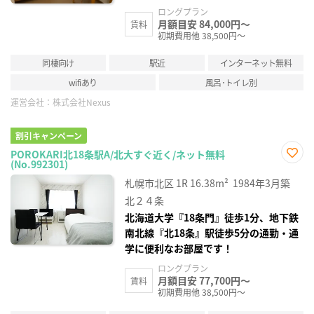
ロングプラン
月額目安 84,000円～
賃料
初期費用他 38,500円～
同棲向け
駅近
インターネット無料
wifiあり
風呂･トイレ別
運営会社：
株式会社Nexus
割引キャンペーン
POROKARI北18条駅A/北大すぐ近く/ネット無料
(No.992301)
お気
に入
札幌市北区
1R
16.38m²
1984年3月築
り登
録
北２４条
北海道大学『18条門』徒歩1分、地下鉄
南北線『北18条』駅徒歩5分の通勤・通
学に便利なお部屋です！
ロングプラン
月額目安 77,700円～
賃料
初期費用他 38,500円～