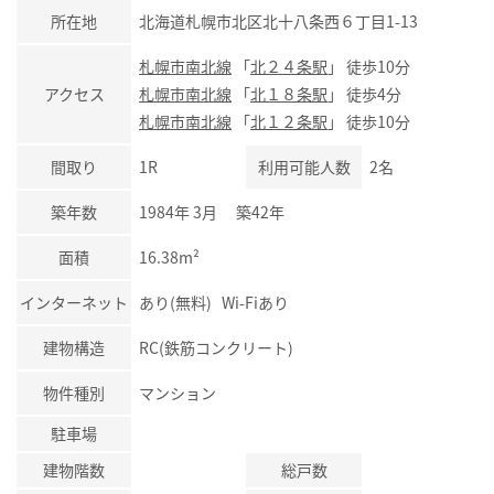
所在地
北海道札幌市北区北十八条西６丁目1-13
札幌市南北線
「
北２４条駅
」 徒歩10分
アクセス
札幌市南北線
「
北１８条駅
」 徒歩4分
札幌市南北線
「
北１２条駅
」 徒歩10分
間取り
1R
利用可能人数
2名
築年数
1984年 3月 築42年
面積
16.38m²
インターネット
あり(無料) Wi-Fiあり
建物構造
RC(鉄筋コンクリート)
物件種別
マンション
駐車場
建物階数
総戸数