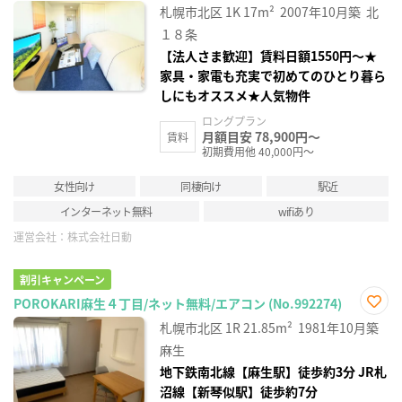
に入
札幌市北区
1K
17m²
2007年10月築
北
り登
録
１８条
【法人さま歓迎】賃料日額1550円～★
家具・家電も充実で初めてのひとり暮ら
しにもオススメ★人気物件
ロングプラン
月額目安 78,900円～
賃料
初期費用他 40,000円～
女性向け
同棲向け
駅近
インターネット無料
wifiあり
運営会社：
株式会社日動
割引キャンペーン
POROKARI麻生４丁目/ネット無料/エアコン (No.992274)
お気
札幌市北区
1R
21.85m²
1981年10月築
に入
り登
麻生
録
地下鉄南北線【麻生駅】徒歩約3分 JR札
沼線【新琴似駅】徒歩約7分