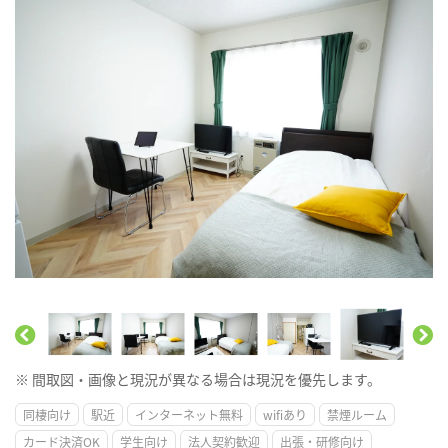
※ 間取図・画像と現況が異なる場合は現況を優先します。
同棲向け
駅近
インターネット無料
wifiあり
禁煙ルーム
カード決済OK
学生向け
法人契約歓迎
出張・研修向け