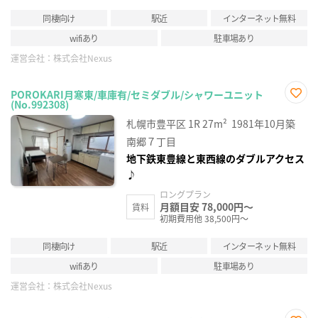
同棲向け
駅近
インターネット無料
wifiあり
駐車場あり
運営会社：
株式会社Nexus
POROKARI月寒東/車庫有/セミダブル/シャワーユニット
(No.992308)
お気
に入
札幌市豊平区
1R
27m²
1981年10月築
り登
録
南郷７丁目
地下鉄東豊線と東西線のダブルアクセス
♪
ロングプラン
月額目安 78,000円～
賃料
初期費用他 38,500円～
同棲向け
駅近
インターネット無料
wifiあり
駐車場あり
運営会社：
株式会社Nexus