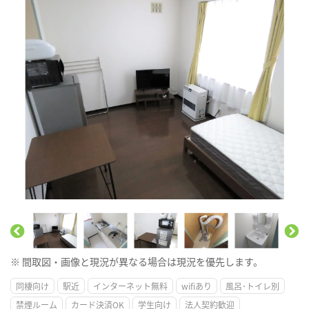
※ 間取図・画像と現況が異なる場合は現況を優先します。
同棲向け
駅近
インターネット無料
wifiあり
風呂･トイレ別
禁煙ルーム
カード決済OK
学生向け
法人契約歓迎