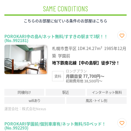
SAME CONDITIONS
こちらのお部屋に似ている条件のお部屋はこちら
POROKARI中の島A/ネット無料/すすきの駅まで3駅！！
(No.992181)
お気
に入
札幌市豊平区
1DK
24.27m²
1985年12月
り登
録
築
学園前
地下鉄南北線【中の島駅】徒歩7分！
ロングプラン
月額目安 77,700円～
賃料
初期費用他 38,500円～
同棲向け
駅近
インターネット無料
wifiあり
風呂･トイレ別
運営会社：
株式会社Nexus
POROKARI学園前/個別車庫有/ネット無料/SDベッド！
(No.992293)
お気