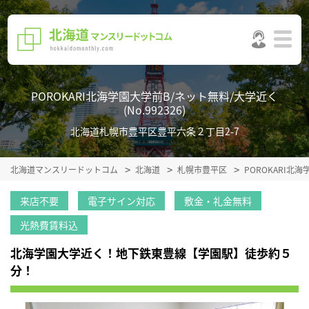
POROKARI北海学園大学前B/ネット無料/大学近く
(No.992326)
北海道札幌市豊平区豊平六条２丁目2-7
北海道マンスリードットコム
北海道
札幌市豊平区
POROKARI北
来店不要
電子サイン対応
敷金・礼金無料
光熱費賃料込
北海学園大学近く！地下鉄東豊線【学園駅】徒歩約５
分！