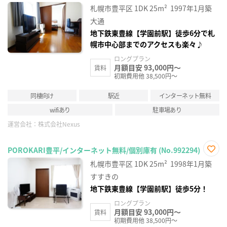
に入
札幌市豊平区
1DK
25m²
1997年1月築
り登
録
大通
地下鉄東豊線【学園前駅】徒歩6分で札
幌市中心部までのアクセスも楽々♪
ロングプラン
月額目安 93,000円～
賃料
初期費用他 38,500円～
同棲向け
駅近
インターネット無料
wifiあり
駐車場あり
運営会社：
株式会社Nexus
POROKARI豊平/インターネット無料/個別庫有 (No.992294)
お気
札幌市豊平区
1DK
25m²
1998年1月築
に入
り登
すすきの
録
地下鉄東豊線【学園前駅】徒歩5分！
ロングプラン
月額目安 93,000円～
賃料
初期費用他 38,500円～