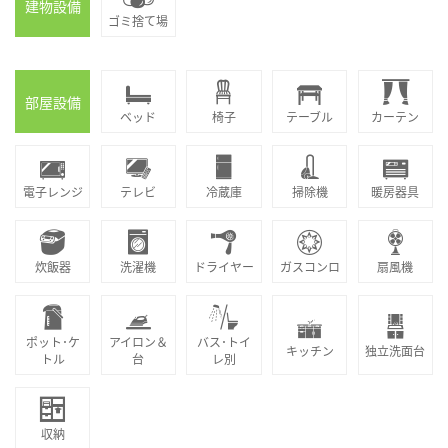
建物設備
ゴミ捨て場
部屋設備
ベッド
椅子
テーブル
カーテン
電子レンジ
テレビ
冷蔵庫
掃除機
暖房器具
炊飯器
洗濯機
ドライヤー
ガスコンロ
扇風機
ポット･ケ
アイロン＆
バス･トイ
キッチン
独立洗面台
トル
台
レ別
収納