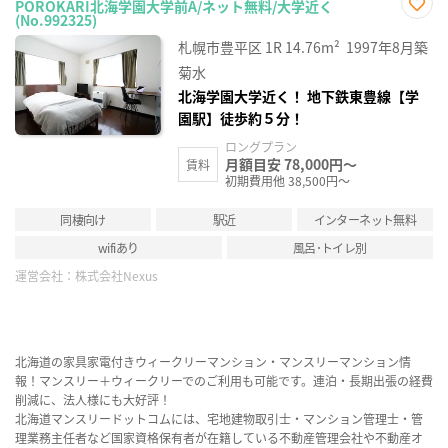
POROKARI北海学園大学前A/ネット無料/大学近く
(No.992325)
お気
に入
札幌市豊平区
1R
14.76m²
1997年8月築
り登
録
菊水
北海学園大学近く！ 地下鉄東豊線【学
園駅】徒歩約５分！
ロングプラン
月額目安 78,000円～
賃料
初期費用他 38,500円～
同棲向け
駅近
インターネット無料
wifiあり
風呂･トイレ別
運営会社：
株式会社Nexus
北海道の家具家電付きウィークリーマンション・マンスリーマンション情
報！マンスリー＋ウィークリーでのご利用も可能です。連泊・長期出張の経費
削減に、法人様にも大好評！
北海道マンスリードットコムには、宅地建物取引士・マンション管理士・管
理業務主任者など国家資格保有者が在籍している不動産管理会社や不動産オ