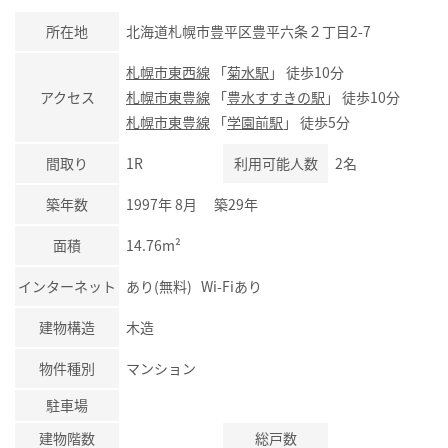
所在地
北海道札幌市豊平区豊平六条２丁目2-7
札幌市東西線
「
菊水駅
」 徒歩10分
アクセス
札幌市東豊線
「
豊水すすきの駅
」 徒歩10分
札幌市東豊線
「
学園前駅
」 徒歩5分
間取り
1R
利用可能人数
2名
築年数
1997年 8月 築29年
面積
14.76m²
インターネット
あり(無料) Wi-Fiあり
建物構造
木造
物件種別
マンション
駐車場
建物階数
総戸数