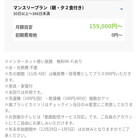
マンスリープラン（朝・夕２食付き）
30日以上～366日未満
159,000円～
月額目安
初期費用他
0円〜
※インターネット使い放題 無料Wi-Fiあり
※水・光熱費 不要
※冬の期間（11月-4月）は暖房費・除雪費としてプラス500円いただき
ます。
※家具・家電付
※水回りは共用です。
※洗濯機（100円/回）・乾燥機（100円/60分）複数台アリ
※歯ブラシとカミソリはチェックイン当日のみ客室にご用意しておりま
す。
※お部屋のテレビは「動画配信サービス対応」です。ご自身のアカウン
トにてご自由にお楽しみいただけます。
※年末年始期間中（12月29日～1月5日）はお休みとなりますのでご了
承ください。