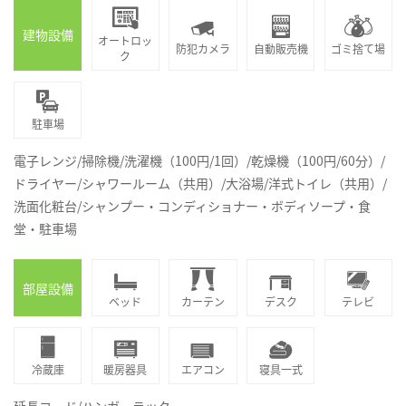
建物設備
オートロッ
防犯カメラ
自動販売機
ゴミ捨て場
ク
駐車場
電子レンジ/掃除機/洗濯機（100円/1回）/乾燥機（100円/60分）/
ドライヤー/シャワールーム（共用）/大浴場/洋式トイレ（共用）/
洗面化粧台/シャンプー・コンディショナー・ボディソープ・食
堂・駐車場
部屋設備
ベッド
カーテン
デスク
テレビ
冷蔵庫
暖房器具
エアコン
寝具一式