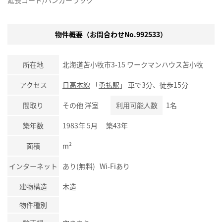
延長コード/ハンガーラック
物件概要（お問合わせNo.992533）
所在地
北海道苫小牧市3-15 ワークマンハウス苫小牧
アクセス
日高本線
「
勇払駅
」 車で3分、徒歩15分
間取り
その他 洋室
利用可能人数
1名
築年数
1983年 5月 築43年
面積
m²
インターネット
あり(無料) Wi-Fiあり
建物構造
木造
物件種別