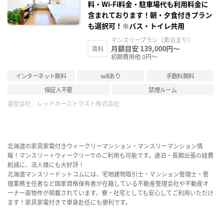
料・Wi-Fi料金・駐車場代も利用料金に
含まれております！朝・夕食付きプラン
も選択可！※バス・トイレ共用
マンスリープラン（素泊まり）
月額目安 139,000円～
賃料
初期費用他 0円～
インターネット無料
wifiあり
手数料無料
保証人不要
禁煙ルーム
運営会社：
レッドホーストラスト株式会社
北海道の家具家電付きウィークリーマンション・マンスリーマンション情
報！マンスリー＋ウィークリーでのご利用も可能です。連泊・長期出張の経費
削減に、法人様にも大好評！
北海道マンスリードットコムには、宅地建物取引士・マンション管理士・管
理業務主任者など国家資格保有者が在籍している不動産管理会社や不動産オ
ーナー直物件が掲載されています。寮・社宅としても安心してご利用いただけ
ます！家具家電付きで単身赴任にも便利です。