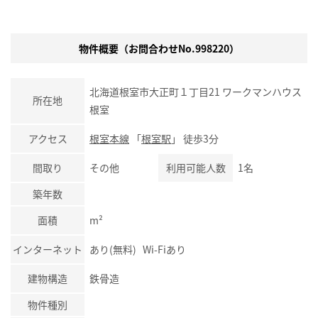
物件概要（お問合わせNo.998220）
北海道根室市大正町１丁目21 ワークマンハウス
所在地
根室
アクセス
根室本線
「
根室駅
」 徒歩3分
間取り
その他
利用可能人数
1名
築年数
面積
m²
インターネット
あり(無料) Wi-Fiあり
建物構造
鉄骨造
物件種別