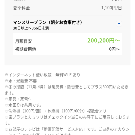
夏季料金
1,100円/日
マンスリープラン（朝夕お食事付き）
30日以上～366日未満
200,200円～
月額目安
初期費用他
0円〜
※インターネット使い放題 無料Wi-Fiあり
※水・光熱費 不要
※冬の期間（11月-4月）は暖房費・除雪費としてプラス500円いただき
ます。
※家具・家電付
※水回りは共用です。
※洗濯機（100円/回）・乾燥機（100円/60分）複数台アリ
※歯ブラシとカミソリはチェックイン当日のみ客室にご用意しておりま
す。
※お部屋のテレビは「動画配信サービス対応」です。ご自身のアカウン
トにてご自由にお楽しみいただけます。