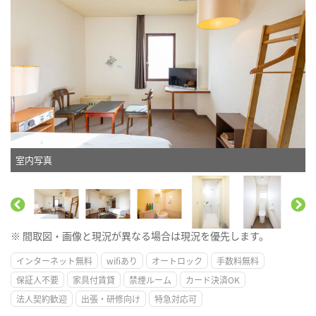
室内写真
※ 間取図・画像と現況が異なる場合は現況を優先します。
インターネット無料
wifiあり
オートロック
手数料無料
保証人不要
家具付賃貸
禁煙ルーム
カード決済OK
法人契約歓迎
出張・研修向け
特急対応可