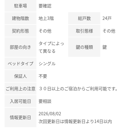
駐車場
要確認
建物階数
地上3階
総戸数
24戸
契約形態
その他
取引態様
その他
タイプによっ
部屋の向き
鍵の種類
鍵
て異なる
ベッドタイプ
シングル
保証人
不要
ご利用上の注意
３０日以上のご宿泊からご利用可能です。
入居可能日
要相談
2026/08/02
情報更新日
次回更新日は情報更新日より14日以内