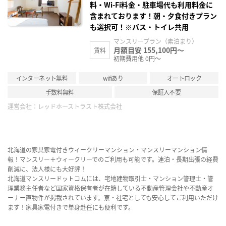
料・Wi-Fi料金・駐車場代も利用料金に
含まれております！朝・夕食付きプラン
も選択可！※バス・トイレ共用
マンスリープラン（素泊まり）
月額目安 155,100円～
賃料
初期費用他 0円～
インターネット無料
wifiあり
オートロック
手数料無料
保証人不要
運営会社：
レッドホーストラスト株式会社
北海道の家具家電付きウィークリーマンション・マンスリーマンション情
報！マンスリー＋ウィークリーでのご利用も可能です。連泊・長期出張の経費
削減に、法人様にも大好評！
北海道マンスリードットコムには、宅地建物取引士・マンション管理士・管
理業務主任者など国家資格保有者が在籍している不動産管理会社や不動産オ
ーナー直物件が掲載されています。寮・社宅としても安心してご利用いただけ
ます！家具家電付きで単身赴任にも便利です。