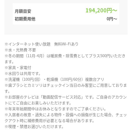
194,200円～
月額目安
初期費用他
0円〜
※インターネット使い放題 無料Wi-Fiあり
※水・光熱費 不要
※冬の期間（11月-4月）は暖房費・除雪費としてプラス500円いただき
ます。
※家具・家電付
※水回りは共用です。
※洗濯機（100円/回）・乾燥機（100円/60分）複数台アリ
※歯ブラシとカミソリはチェックイン当日のみ客室にご用意しておりま
す。
※お部屋のテレビは「動画配信サービス対応」です。ご自身のアカウン
トにてご自由にお楽しみいただけます。
※年末年始期間中はお休みとなりますのでご了承ください。
※入居者の故意・過失による物件・設備への損傷が生じた場合、チェッ
クアウト時に補修費用が必要となる場合があります。
※喫煙・禁煙お選びいただけます。