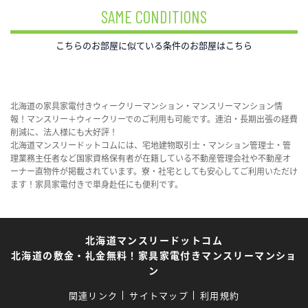
SAME CONDITIONS
こちらのお部屋に似ている条件のお部屋はこちら
北海道の家具家電付きウィークリーマンション・マンスリーマンション情
報！マンスリー＋ウィークリーでのご利用も可能です。連泊・長期出張の経費
削減に、法人様にも大好評！
北海道マンスリードットコムには、宅地建物取引士・マンション管理士・管
理業務主任者など国家資格保有者が在籍している不動産管理会社や不動産オ
ーナー直物件が掲載されています。寮・社宅としても安心してご利用いただけ
ます！家具家電付きで単身赴任にも便利です。
北海道マンスリードットコム
北海道の敷金・礼金無料！家具家電付きマンスリーマンショ
ン
関連リンク
サイトマップ
利用規約