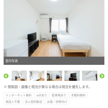
室内写真
※ 間取図・画像と現況が異なる場合は現況を優先します。
インターネット無料
wifiあり
駐車場あり
手数料無料
保証人不要
法人契約歓迎
出張・研修向け