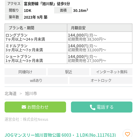
アクセス
富良野線「旭川駅」徒歩5分
間取り
1DK
面積
30.16m²
築年数
2023年 9月 築
プラン名・期間
月額目安
144,000
円/月～
ロングプラン
7ヶ月以上～24ヶ月未満
初期費用他 38,500円～
144,000
円/月～
ミドルプラン
3ヶ月以上～7ヶ月未満
初期費用他 33,000円～
144,000
円/月～
ショートプラン
1ヶ月以上～3ヶ月未満
初期費用他 27,500円～
同棲向け
駅近
インターネット無料
wifiあり
オートロック
北海道
旭川市
お問合わせ
電話する
運営会社：
株式会社Nexus
JOGマンスリー旭川買物公園 6003・１LDK(No.1117613)