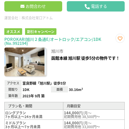
お問合わせ
電話する
運営会社：
株式会社常口アトム
オススメ
割引キャンペーン
POROKARI旭川２条通E/オートロック/エアコン/1DK
(No.992194)
お気
に入
旭川市
り登
録
函館本線 旭川駅 徒歩5分の物件です！
アクセス
富良野線「旭川駅」徒歩5分
間取り
1DK
面積
30.16m²
築年数
2023年 9月 築
プラン名・期間
月額目安
144,000
円/月～
ロングプラン
7ヶ月以上～24ヶ月未満
初期費用他 38,500円～
144,000
円/月～
ミドルプラン
3ヶ月以上～7ヶ月未満
初期費用他 33,000円～