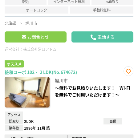
駅近
インターネット無料
wifiあり
オートロック
手数料無料
北海道
旭川市
お問合わせ
電話する
運営会社：
株式会社常口アトム
オススメ
粧和コーポ 102・２LDK(No.674672)
お気
旭川市
に入
り登
～無料でお見積りいたします！ Wi-Fi
録
を無料でご利用いただけます！～
アクセス
間取り
2LDK
面積
築年数
1996年 11月 築