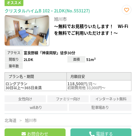
オススメ
クリスタルハイムB 102・2LDK(No.553127)
お気
旭川市
に入
り登
～無料でお見積りいたします！ Wi-Fi
録
を無料でご利用いただけます！～
アクセス
富良野線「神楽岡駅」徒歩30分
間取り
2LDK
面積
51m²
築年数
プラン名・期間
月額目安
118,500
円/月～
ロングプラン
30日以上～365日未満
初期費用他 33,000円～
女性向け
ファミリー向け
インターネット無料
wifiあり
駐車場あり
北海道
旭川市
お問合わせ
電話する