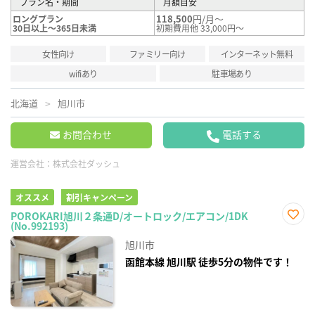
プラン名・期間
月額目安
118,500
円/月～
ロングプラン
30日以上～365日未満
初期費用他 33,000円～
女性向け
ファミリー向け
インターネット無料
wifiあり
駐車場あり
北海道
旭川市
お問合わせ
電話する
運営会社：
株式会社ダッシュ
オススメ
割引キャンペーン
POROKARI旭川２条通D/オートロック/エアコン/1DK
(No.992193)
お気
に入
旭川市
り登
録
函館本線 旭川駅 徒歩5分の物件です！