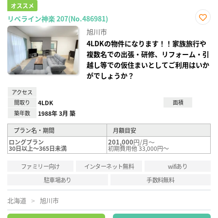
オススメ
リベライン神楽 207(No.486981)
お気
旭川市
に入
り登
4LDKの物件になります！！家族旅行や
録
複数名での出張・研修、リフォーム・引
越し等での仮住まいとしてご利用はいか
がでしょうか？
アクセス
間取り
4LDK
面積
築年数
1988年 3月 築
プラン名・期間
月額目安
201,000
円/月～
ロングプラン
30日以上～365日未満
初期費用他 33,000円～
ファミリー向け
インターネット無料
wifiあり
駐車場あり
手数料無料
北海道
旭川市