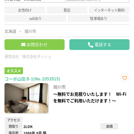
女性向け
駅近
インターネット無料
wifiあり
駐車場あり
北海道
旭川市
お問合わせ
電話する
運営会社：
株式会社ダッシュ
オススメ
コーポ山田 B-1(No.1053915)
お気
旭川市
に入
り登
～無料でお見積りいたします！ Wi-Fi
録
を無料でご利用いただけます！～
アクセス
間取り
2LDK
面積
築年数
1986年 9月 築