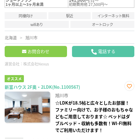
141,000
円/月～
ショートプラン
1ヶ月以上～3ヶ月未満
初期費用他 27,500円～
同棲向け
駅近
インターネット無料
wifiあり
オートロック
北海道
旭川市
お問合わせ
電話する
運営会社：
株式会社Nexus
オススメ
新富ハウス 2F奥・2LDK(No.1100567)
お気
旭川市
に入
り登
☆LDKが18.5帖と広々としたお部屋！
録
ファミリー向けで、お子様のおもちゃな
どもご用意しております☆ ベッドはダ
ブルベッド・収納も多数有！WI-FI無料
でご利用いただけます！