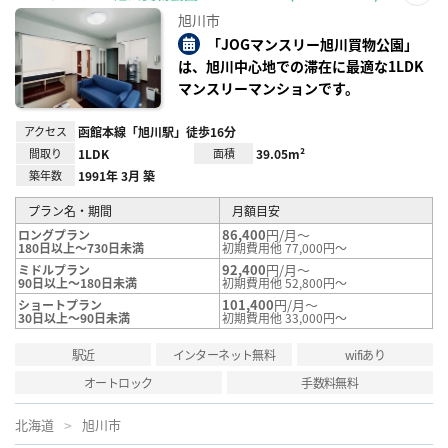
お気
旭川市
に入
り登
「JOGマンスリー旭川買物公園」
録
は、旭川中心地での滞在に最適な1LDK
マンスリーマンションです。
アクセス
函館本線「旭川駅」徒歩16分
間取り
1LDK
面積
39.05m²
築年数
1991年 3月 築
プラン名・期間
月額目安
86,400
円/月～
ロングプラン
180日以上～730日未満
初期費用他 77,000円～
92,400
円/月～
ミドルプラン
90日以上～180日未満
初期費用他 52,800円～
101,400
円/月～
ショートプラン
30日以上～90日未満
初期費用他 33,000円～
駅近
インターネット無料
wifiあり
オートロック
手数料無料
北海道
旭川市