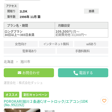
アクセス
間取り
1LDK
面積
築年数
1996年 11月 築
プラン名・期間
月額目安
109,500
円/月～
ロングプラン
30日以上～365日未満
初期費用他 33,000円～
女性向け
インターネット無料
wifiあり
駐車場あり
手数料無料
北海道
旭川市
お問合わせ
電話する
運営会社：
株式会社ダッシュ
オススメ
割引キャンペーン
POROKARI旭川２条通C/オートロック/エアコン/1DK
(No.992192)
お気
に入
旭川市