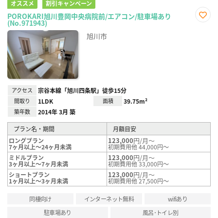
オススメ
割引キャンペーン
POROKARI旭川豊岡中央病院前/エアコン/駐車場あり
(No.971943)
お気
に入
旭川市
り登
録
アクセス
宗谷本線「旭川四条駅」徒歩15分
間取り
1LDK
面積
39.75m²
築年数
2014年 3月 築
プラン名・期間
月額目安
123,000
円/月～
ロングプラン
7ヶ月以上～24ヶ月未満
初期費用他 44,000円～
123,000
円/月～
ミドルプラン
3ヶ月以上～7ヶ月未満
初期費用他 33,000円～
123,000
円/月～
ショートプラン
1ヶ月以上～3ヶ月未満
初期費用他 27,500円～
同棲向け
インターネット無料
wifiあり
駐車場あり
風呂･トイレ別