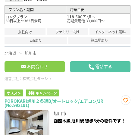
プラン名・期間
月額目安
118,500
円/月～
ロングプラン
30日以上～365日未満
初期費用他 33,000円～
女性向け
ファミリー向け
インターネット無料
wifiあり
駐車場あり
北海道
旭川市
お問合わせ
電話する
運営会社：
株式会社ダッシュ
オススメ
割引キャンペーン
POROKARI旭川２条通B/オートロック/エアコン/1R
(No.992191)
お気
に入
旭川市
り登
録
函館本線 旭川駅 徒歩5分の物件です！