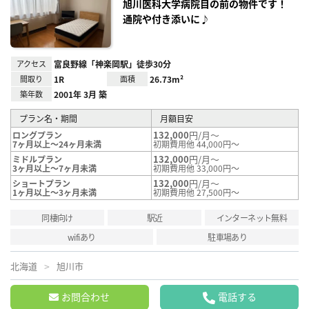
録
旭川医科大学病院目の前の物件です！
通院や付き添いに♪
アクセス
富良野線「神楽岡駅」徒歩30分
間取り
1R
面積
26.73m²
築年数
2001年 3月 築
プラン名・期間
月額目安
132,000
円/月～
ロングプラン
7ヶ月以上～24ヶ月未満
初期費用他 44,000円～
132,000
円/月～
ミドルプラン
3ヶ月以上～7ヶ月未満
初期費用他 33,000円～
132,000
円/月～
ショートプラン
1ヶ月以上～3ヶ月未満
初期費用他 27,500円～
同棲向け
駅近
インターネット無料
wifiあり
駐車場あり
北海道
旭川市
お問合わせ
電話する