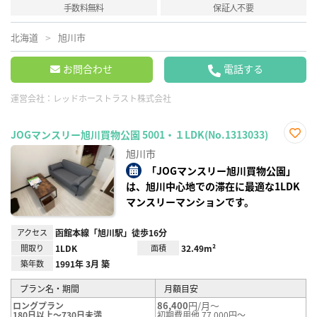
手数料無料
保証人不要
北海道
旭川市
お問合わせ
電話する
運営会社：
レッドホーストラスト株式会社
JOGマンスリー旭川買物公園 5001・１LDK(No.1313033)
お気
旭川市
に入
り登
「JOGマンスリー旭川買物公園」
録
は、旭川中心地での滞在に最適な1LDK
マンスリーマンションです。
アクセス
函館本線「旭川駅」徒歩16分
間取り
1LDK
面積
32.49m²
築年数
1991年 3月 築
プラン名・期間
月額目安
86,400
円/月～
ロングプラン
180日以上～730日未満
初期費用他 77,000円～