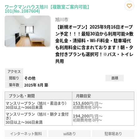
ワークマンハウス旭川【複数室ご案内可能】
101(No.1087604)
お気
に入
旭川市
り登
録
【新規オープン】2025年9月16日オープ
ン予定！！！最短30泊から利用可能✰敷
金礼金・清掃料・Wi-Fi料金・駐車場代
も利用料金に含まれております！朝・夕
食付きプランも選択可！※バス・トイレ
共用
アクセス
間取り
その他
面積
築年数
2025年 8月 築
プラン名・期間
月額目安
153,600
円/月～
マンスリープラン（旭川・素泊まり）
30日以上～366日未満
初期費用他 0円～
マンスリープラン（旭川・朝夕２食付
194,200
円/月～
き）
初期費用他 0円～
30日以上～366日未満
インターネット無料
wifiあり
駐車場あり