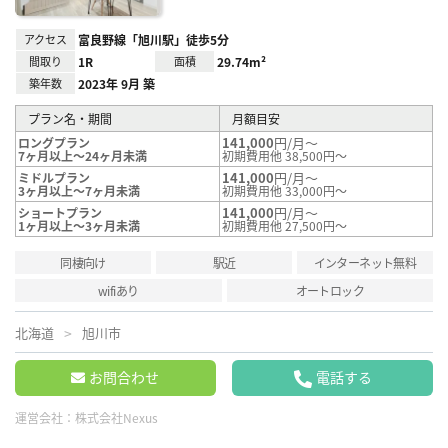
アクセス
富良野線「旭川駅」徒歩5分
間取り
1R
面積
29.74m²
築年数
2023年 9月 築
プラン名・期間
月額目安
141,000
円/月～
ロングプラン
7ヶ月以上～24ヶ月未満
初期費用他 38,500円～
141,000
円/月～
ミドルプラン
3ヶ月以上～7ヶ月未満
初期費用他 33,000円～
141,000
円/月～
ショートプラン
1ヶ月以上～3ヶ月未満
初期費用他 27,500円～
同棲向け
駅近
インターネット無料
wifiあり
オートロック
北海道
旭川市
お問合わせ
電話する
運営会社：
株式会社Nexus