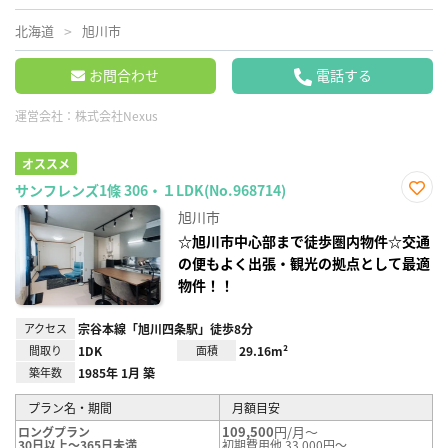
北海道
旭川市
お問合わせ
電話する
運営会社：
株式会社Nexus
オススメ
サンフレンズ1條 306・１LDK(No.968714)
お気
旭川市
に入
り登
☆旭川市中心部まで徒歩圏内物件☆交通
録
の便もよく出張・観光の拠点として最適
物件！！
アクセス
宗谷本線「旭川四条駅」徒歩8分
間取り
1DK
面積
29.16m²
築年数
1985年 1月 築
プラン名・期間
月額目安
109,500
円/月～
ロングプラン
30日以上～365日未満
初期費用他 33,000円～