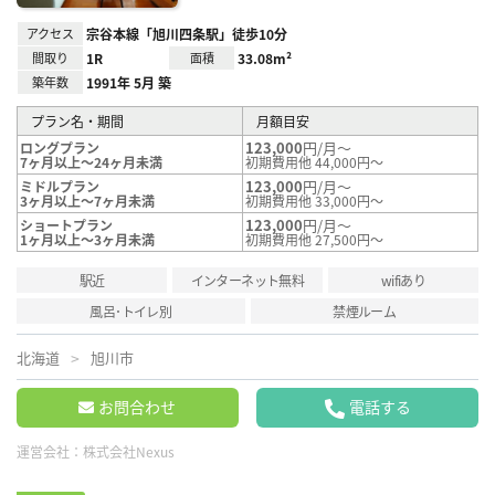
アクセス
宗谷本線「旭川四条駅」徒歩10分
間取り
1R
面積
33.08m²
築年数
1991年 5月 築
プラン名・期間
月額目安
123,000
円/月～
ロングプラン
7ヶ月以上～24ヶ月未満
初期費用他 44,000円～
123,000
円/月～
ミドルプラン
3ヶ月以上～7ヶ月未満
初期費用他 33,000円～
123,000
円/月～
ショートプラン
1ヶ月以上～3ヶ月未満
初期費用他 27,500円～
駅近
インターネット無料
wifiあり
風呂･トイレ別
禁煙ルーム
北海道
旭川市
お問合わせ
電話する
運営会社：
株式会社Nexus