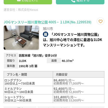
運営会社：
株式会社Nexus
JOGマンスリー旭川買物公園 4005・１LDK(No.1299539)
お気
旭川市
に入
り登
「JOGマンスリー旭川買物公園」
録
は、旭川中心地での滞在に最適な1LDK
マンスリーマンションです。
アクセス
函館本線「旭川駅」徒歩16分
間取り
1LDK
面積
40.37m²
築年数
1991年 3月 築
プラン名・期間
月額目安
86,400
円/月～
ロングプラン
180日以上～730日未満
初期費用他 77,000円～
92,400
円/月～
ミドルプラン
90日以上～180日未満
初期費用他 52,800円～
101,400
円/月～
ショートプラン
30日以上～90日未満
初期費用他 33,000円～