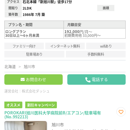
アクセス
石北本線「新旭川駅」徒歩17分
間取り
2LDK
面積
築年数
1986年 7月 築
プラン名・期間
月額目安
192,000
円/月～
ロングプラン
30日以上～6ヶ月未満
初期費用他 33,000円～
ファミリー向け
インターネット無料
wifiあり
駐車場あり
手数料無料
北海道
旭川市
お問合わせ
電話する
運営会社：
株式会社ダッシュ
オススメ
割引キャンペーン
POROKARI旭川医科大学病院前B/エアコン/駐車場有
(No.992213)
お気
に入
旭川市
り登