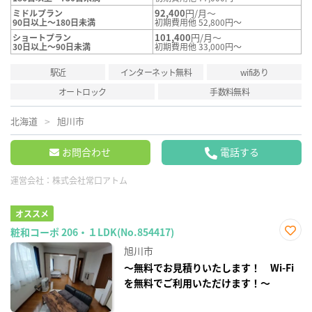
92,400
円/月～
ミドルプラン
90日以上～180日未満
初期費用他 52,800円～
101,400
円/月～
ショートプラン
30日以上～90日未満
初期費用他 33,000円～
駅近
インターネット無料
wifiあり
オートロック
手数料無料
北海道
旭川市
お問合わせ
電話する
運営会社：
株式会社常口アトム
オススメ
粧和コーポ 206・１LDK(No.854417)
お気
旭川市
に入
り登
～無料でお見積りいたします！ Wi-Fi
録
を無料でご利用いただけます！～