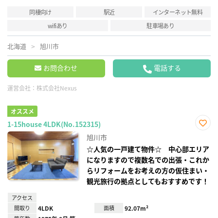
同棲向け
駅近
インターネット無料
wifiあり
駐車場あり
北海道
旭川市
お問合わせ
電話する
運営会社：
株式会社Nexus
オススメ
1-15house 4LDK(No.152315)
お気
旭川市
に入
り登
☆人気の一戸建て物件☆ 中心部エリア
録
になりますので複数名での出張・これか
らリフォームをお考えの方の仮住まい・
観光旅行の拠点としてもおすすめです！
アクセス
間取り
4LDK
面積
92.07m²