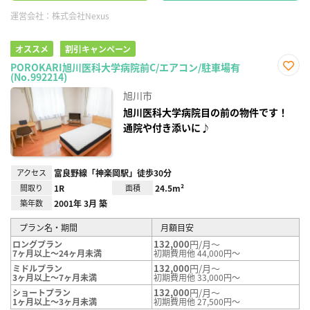
運営会社：
株式会社Nexus
オススメ
割引キャンペーン
POROKARI旭川医科大学病院前C/エアコン/駐車場有
(No.992214)
お気
に入
旭川市
り登
録
旭川医科大学病院目の前の物件です！
通院や付き添いに♪
アクセス
富良野線「神楽岡駅」徒歩30分
間取り
1R
面積
24.5m²
築年数
2001年 3月 築
プラン名・期間
月額目安
132,000
円/月～
ロングプラン
7ヶ月以上～24ヶ月未満
初期費用他 44,000円～
132,000
円/月～
ミドルプラン
3ヶ月以上～7ヶ月未満
初期費用他 33,000円～
132,000
円/月～
ショートプラン
1ヶ月以上～3ヶ月未満
初期費用他 27,500円～