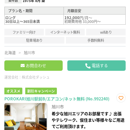
築年数
1975年 8月 築
プラン名・期間
月額目安
192,000
円/月～
ロング
30日以上～365日未満
初期費用他 33,000円～
ファミリー向け
インターネット無料
wifiあり
駐車場あり
手数料無料
北海道
旭川市
お問合わせ
電話する
運営会社：
株式会社ダッシュ
オススメ
割引キャンペーン
POROKARI旭川駅前B/エアコン/ネット無料 (No.992240)
お気
旭川市
に入
り登
希少な旭川エリアのお部屋です♪ 出張
録
やテレワーク、仮住まい等様々なご用途
でご利用頂けます。