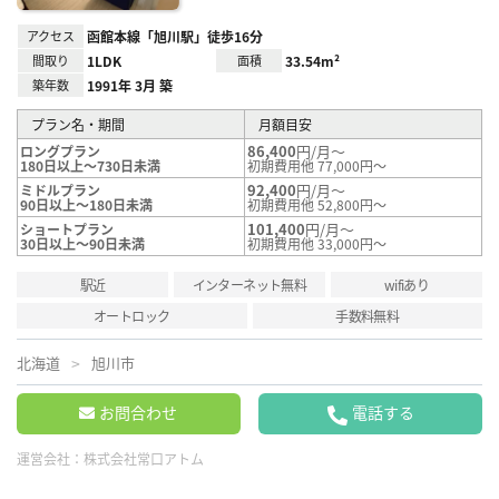
アクセス
函館本線「旭川駅」徒歩16分
間取り
1LDK
面積
33.54m²
築年数
1991年 3月 築
プラン名・期間
月額目安
86,400
円/月～
ロングプラン
180日以上～730日未満
初期費用他 77,000円～
92,400
円/月～
ミドルプラン
90日以上～180日未満
初期費用他 52,800円～
101,400
円/月～
ショートプラン
30日以上～90日未満
初期費用他 33,000円～
駅近
インターネット無料
wifiあり
オートロック
手数料無料
北海道
旭川市
お問合わせ
電話する
運営会社：
株式会社常口アトム