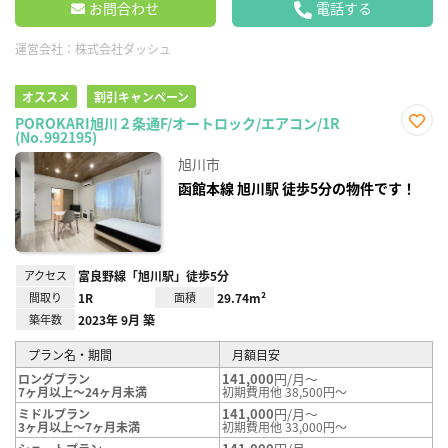
お問合わせ
電話する
運営会社：
株式会社ダッシュ
オススメ
割引キャンペーン
POROKARI旭川２条通F/オートロック/エアコン/1R
(No.992195)
お気
に入
旭川市
り登
録
函館本線 旭川駅 徒歩5分の物件です！
アクセス
富良野線「旭川駅」徒歩5分
間取り
1R
面積
29.74m²
築年数
2023年 9月 築
プラン名・期間
月額目安
141,000
円/月～
ロングプラン
7ヶ月以上～24ヶ月未満
初期費用他 38,500円～
141,000
円/月～
ミドルプラン
3ヶ月以上～7ヶ月未満
初期費用他 33,000円～