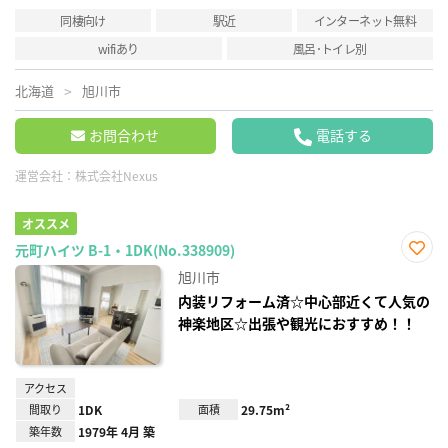
同棲向け
駅近
インターネット無料
wifiあり
風呂･トイレ別
北海道
旭川市
お問合わせ
電話する
運営会社：
株式会社Nexus
オススメ
元町ハイツ B-1・1DK(No.338909)
お気
旭川市
に入
り登
内装リフォーム済☆中心部近くて人気の
録
神楽地区☆出張や観光におすすめ！！
アクセス
間取り
1DK
面積
29.75m²
築年数
1979年 4月 築