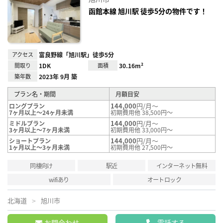
り登
録
函館本線 旭川駅 徒歩5分の物件です！
アクセス
富良野線「旭川駅」徒歩5分
間取り
1DK
面積
30.16m²
築年数
2023年 9月 築
プラン名・期間
月額目安
144,000
円/月～
ロングプラン
7ヶ月以上～24ヶ月未満
初期費用他 38,500円～
144,000
円/月～
ミドルプラン
3ヶ月以上～7ヶ月未満
初期費用他 33,000円～
144,000
円/月～
ショートプラン
1ヶ月以上～3ヶ月未満
初期費用他 27,500円～
同棲向け
駅近
インターネット無料
wifiあり
オートロック
北海道
旭川市
お問合わせ
電話する