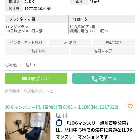
間取り
2LDK
面積
45m²
築年数
1977年 10月 築
プラン名・期間
月額目安
118,500
円/月～
ロングプラン
30日以上～365日未満
初期費用他 33,000円～
インターネット無料
wifiあり
駐車場あり
手数料無料
保証人不要
北海道
旭川市
お問合わせ
電話する
運営会社：
株式会社ダッシュ
JOGマンスリー旭川買物公園 6002・１LDK(No.1117612)
お気
旭川市
に入
り登
「JOGマンスリー旭川買物公園」
録
は、旭川中心地での滞在に最適な1LDK
マンスリーマンションです。