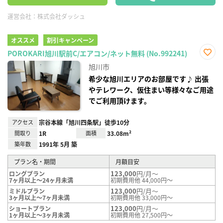
運営会社：
株式会社ダッシュ
オススメ
割引キャンペーン
POROKARI旭川駅前C/エアコン/ネット無料 (No.992241)
お気
旭川市
に入
り登
希少な旭川エリアのお部屋です♪ 出張
録
やテレワーク、仮住まい等様々なご用途
でご利用頂けます。
アクセス
宗谷本線「旭川四条駅」徒歩10分
間取り
1R
面積
33.08m²
築年数
1991年 5月 築
プラン名・期間
月額目安
123,000
円/月～
ロングプラン
7ヶ月以上～24ヶ月未満
初期費用他 44,000円～
123,000
円/月～
ミドルプラン
3ヶ月以上～7ヶ月未満
初期費用他 33,000円～
123,000
円/月～
ショートプラン
1ヶ月以上～3ヶ月未満
初期費用他 27,500円～