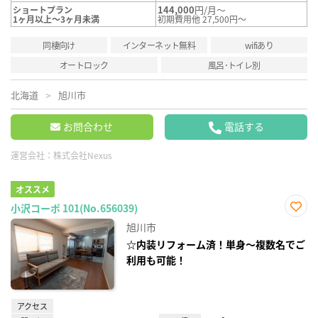
144,000
円/月～
ショートプラン
1ヶ月以上～3ヶ月未満
初期費用他 27,500円～
同棲向け
インターネット無料
wifiあり
オートロック
風呂･トイレ別
北海道
旭川市
お問合わせ
電話する
運営会社：
株式会社Nexus
オススメ
小沢コーポ 101(No.656039)
お気
旭川市
に入
り登
☆内装リフォーム済！単身～複数名でご
録
利用も可能！
アクセス