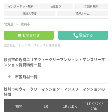
インターネット無料
wifiあり
手数料無料
保証人不要
禁煙ルーム
北海道
紋別市
お問合わせ
電話する
運営会社：
レッドホーストラスト株式会社
紋別市の近隣エリアウィークリーマンション・マンスリーマ
ンション賃貸物件一覧
市区町村一覧
紋別市のウィークリーマンション・マンスリーマンションの
特徴
1LDK / 2K /
2
期間
1R
1K / 1DK
2DK