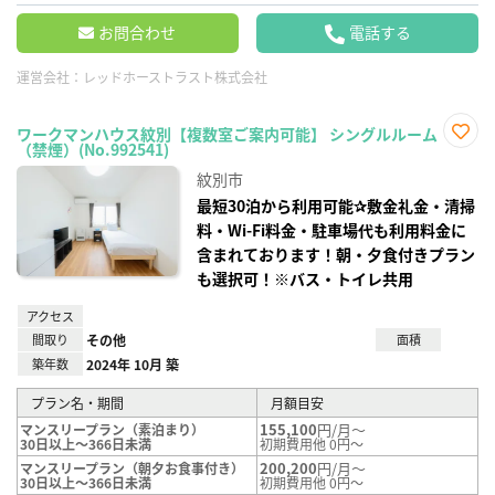
お問合わせ
電話する
運営会社：
レッドホーストラスト株式会社
ワークマンハウス紋別【複数室ご案内可能】 シングルルーム
（禁煙）(No.992541)
お気
に入
紋別市
り登
録
最短30泊から利用可能✰敷金礼金・清掃
料・Wi-Fi料金・駐車場代も利用料金に
含まれております！朝・夕食付きプラン
も選択可！※バス・トイレ共用
アクセス
間取り
その他
面積
築年数
2024年 10月 築
プラン名・期間
月額目安
155,100
円/月～
マンスリープラン（素泊まり）
30日以上～366日未満
初期費用他 0円～
200,200
円/月～
マンスリープラン（朝夕お食事付き）
30日以上～366日未満
初期費用他 0円～