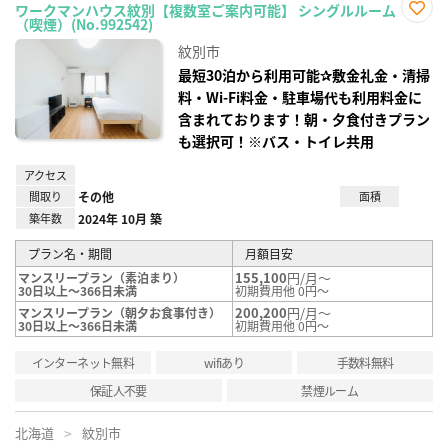
ワークマンハウス紋別【複数室ご案内可能】 シングルルーム
（喫煙）(No.992542)
お気
に入
紋別市
り登
録
最短30泊から利用可能✰敷金礼金・清掃
料・Wi-Fi料金・駐車場代も利用料金に
含まれております！朝・夕食付きプラン
も選択可！※バス・トイレ共用
アクセス
間取り
その他
面積
築年数
2024年 10月 築
プラン名・期間
月額目安
155,100
円/月～
マンスリープラン（素泊まり）
30日以上～366日未満
初期費用他 0円～
200,200
円/月～
マンスリープラン（朝夕お食事付き）
30日以上～366日未満
初期費用他 0円～
インターネット無料
wifiあり
手数料無料
保証人不要
禁煙ルーム
北海道
紋別市