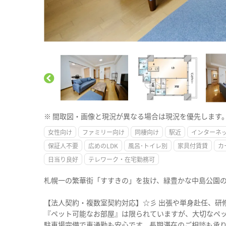
※ 間取図・画像と現況が異なる場合は現況を優先します
女性向け
ファミリー向け
同棲向け
駅近
インターネ
保証人不要
広めのLDK
風呂･トイレ別
家具付賃貸
カ
日当り良好
テレワーク・在宅勤務可
札幌一の繁華街「すすきの」を抜け、緑豊かな中島公園
【法人契約・複数室契約対応】☆彡 出張や単身赴任、研
『ペット可能なお部屋』は限られていますが、大切なペ
駐車場完備で車通勤も安心です。長期滞在のご相談も承