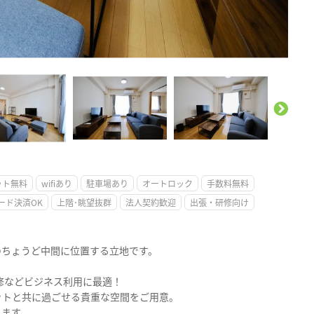
。
ット無料
wifiあり
駐車場あり
オートロック
手数料無料
ード決済OK
上階･眺望抜群
法人契約歓迎
出張・研修向け
のちょうど中間に位置する立地です。
修などビジネス利用に最適！
ットと共に過ごせる貴重な空間をご用意。
ります。