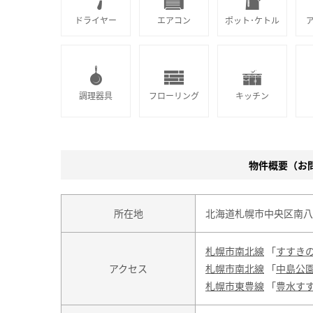
ドライヤー
エアコン
ポット･ケトル
調理器具
フローリング
キッチン
物件概要（お問合
所在地
北海道札幌市中央区南八条
札幌市南北線
「
すすき
アクセス
札幌市南北線
「
中島公
札幌市東豊線
「
豊水す