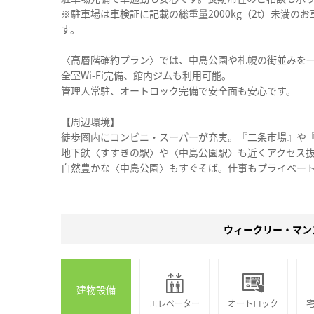
※駐車場は車検証に記載の総重量2000kg（2t）未満
す。
〈高層階確約プラン〉では、中島公園や札幌の街並みを
全室Wi-Fi完備、館内ジムも利用可能。
管理人常駐、オートロック完備で安全面も安心です。
【周辺環境】
徒歩圏内にコンビニ・スーパーが充実。『二条市場』や
地下鉄〈すすきの駅〉や〈中島公園駅〉も近くアクセス
自然豊かな〈中島公園〉もすぐそば。仕事もプライベー
ウィークリー・マン
建物設備
エレベーター
オートロック