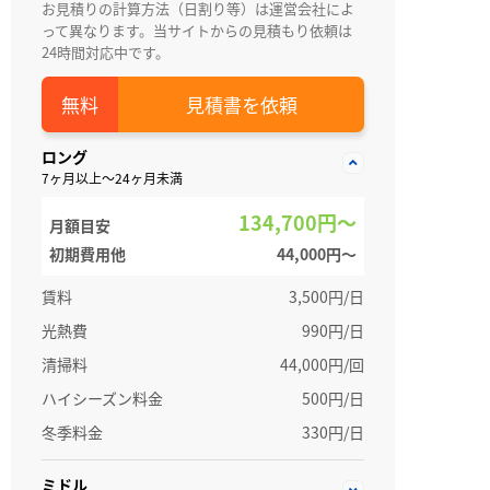
お見積りの計算方法（日割り等）は運営会社によ
って異なります。当サイトからの見積もり依頼は
24時間対応中です。
見積書を依頼
ロング
7ヶ月以上～24ヶ月未満
134,700円～
月額目安
初期費用他
44,000円〜
賃料
3,500円/日
光熱費
990円/日
清掃料
44,000円/回
ハイシーズン料金
500円/日
冬季料金
330円/日
ミドル