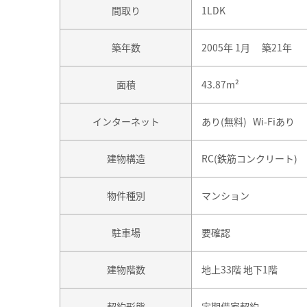
間取り
1LDK
築年数
2005年 1月 築21年
面積
43.87m²
インターネット
あり(無料) Wi-Fiあり
建物構造
RC(鉄筋コンクリート)
物件種別
マンション
駐車場
要確認
建物階数
地上33階 地下1階
契約形態
定期借家契約