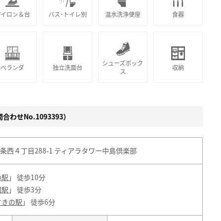
アイロン＆台
バス･トイレ別
温水洗浄便座
食器
シューズボック
ベランダ
独立洗面台
収納
ス
わせNo.1093393）
西４丁目288-1 ティアラタワー中島倶楽部
の駅
」 徒歩10分
園駅
」 徒歩3分
すきの駅
」 徒歩6分