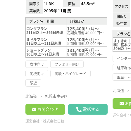
1LDK
48.5m²
間取り
面積
アクセス
2005年 11月 築
築年数
間取り
プラン名・期間
月額目安
築年数
125,400
円/月～
ロングプラン
211日以上～366日未満
初期費用他 40,000円～
プラン名
125,400
円/月～
ミドルプラン
すすきの｜【
91日以上～211日未満
初期費用他 33,000円～
料】基本
30日以上～
131,400
円/月～
ショートプラン
30日以上～91日未満
初期費用他 20,000円～
インタ
女性向け
ファミリー向け
駐車場
同棲向け
高級・ハイグレード
風呂･ト
駅近
北海道
北海道
札幌市中央区
お
お問合わせ
電話する
運営会社：
運営会社：
株式会社日動