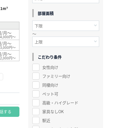
71m²
部屋面積
円/月～
～
4,000円～
円/月～
3,000円～
円/月～
こだわり条件
2,000円～
女性向け
ファミリー向け
同棲向け
ペット可
高級・ハイグレード
話する
家具なしOK
駅近