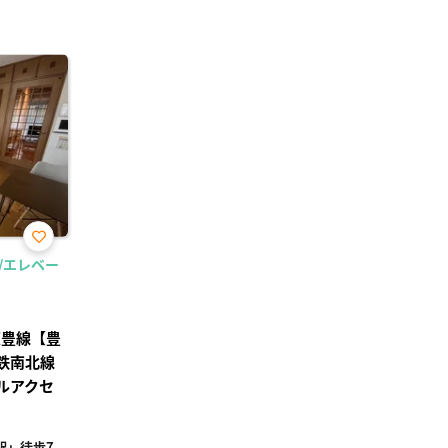
お気
ク/エレベー
に入
り登
録
東豊線【豊
鉄南北線
ルアクセ
駅」徒歩7