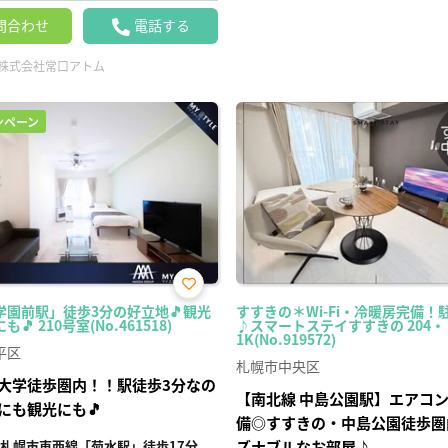
問合わせ
電話する
株式会社常口アトム
ンペーン
お気
学園前駅」徒歩3分の好立地🎵観光
すすきの＊Wi-Fi・冷暖房完備！
に入
🎵 210号室(No.461518)
♪スマートステイすすきの 204・
り登
1K(No.919572)
録
平区
札幌市中央区
大学徒歩圏内！！駅徒歩3分なの
【南北線 中島公園駅】エアコ
にも観光にも🎵
備◎すすきの・中島公園徒歩圏
札幌市東西線「菊水駅」徒歩17分
ズナブルなお部屋♪