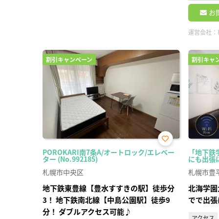
お
運営会社：
割引キャンペーン
割引キャ
お気
POROKARI南7条A/オートロック/エレベー
「地下鉄
に入
ター (No.992185)
にも出張にも
り登
録
札幌市中央区
札幌市豊
地下鉄東豊線【豊水すすきの駅】徒歩分
北海学園
3！ 地下鉄南北線【中島公園駅】徒歩9
でで出張
分！ ダブルアクセス可能♪
アクセス