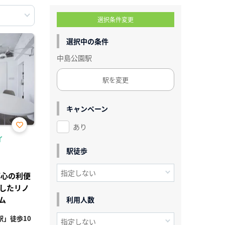
選択条件変更
選択中の条件
中島公園駅
駅を変更
キャンペーン
あり
お気
イ
に入
り登
駅徒歩
録
都心の利便
したリノ
ム
利用人数
」徒歩10