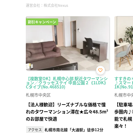
運営会社：
株式会社Nexus
割引キャンペーン
お気
【複数室OK】札幌中心部 駅近タワーマンシ
すすきの＊
に入
ョン／クラッセステイ 中島公園２《1LDK》
♪スマート
り登
Cタイプ(No.468510)
1K(No.91
録
札幌市中央区
札幌市中
【法人様歓迎】リーズナブルな価格で憧
【駐車場
れのタワーマンション滞在★広々48.5m²
歩圏内♪
のお部屋で快適
能で札幌
楽々！
札幌市南北線「大通駅」徒歩12分
アクセス