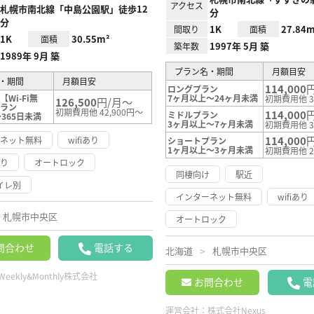
アクセス
札幌市南北線「中島公園駅」徒歩12
分
分
1K
27.84m
間取り
面積
1K
30.55m²
面積
1997年 5月 築
築年数
1989年 9月 築
プラン名・期間
月額目安
・期間
月額目安
114,000
ロングプラン
Wi-Fi無
7ヶ月以上～24ヶ月未満
初期費用他 3
126,500
円/月～
プラン
初期費用他 42,900円～
114,000
ミドルプラン
365日未満
3ヶ月以上～7ヶ月未満
初期費用他 3
114,000
ーネット無料
wifiあり
ショートプラン
1ヶ月以上～3ヶ月未満
初期費用他 2
あり
オートロック
同棲向け
駅近
イレ別
インターネット無料
wifiあり
札幌市中央区
オートロック
問合わせ
電話する
北海道
札幌市中央区
Weekly&Monthly株式会社
お問合わせ
電
運営会社：
株式会社Nexus