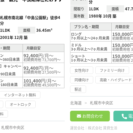
分
1LDK
47.
間取り
面積
1980年 10月 築
築年数
札幌市南北線「中島公園駅」徒歩4
分
プラン名・期間
月額目安
1LDK
36.45m²
面積
150,000
ロング
2001年 12月 築
7ヶ月以上～24ヶ月未満
初期費用他 4
150,000
ミドル
・期間
月額目安
3ヶ月以上～7ヶ月未満
初期費用他 3
92,400
円/月～
ラン
150,000
ショート
～360日未満
初期費用他 73,700円～
1ヶ月以上～3ヶ月未満
初期費用他 2
園】キャンペー
92,400
円/月～
女性向け
ファミリー向け
初期費用他 27,500円～
～90日未満
同棲向け
高級・ハイグレード
101,400
円/月～
ラン
180日未満
初期費用他 49,500円～
駅近
インターネット無料
北海道
札幌市中央区
オートロック
無料
お問合わせ
電
札幌市中央区
運営会社：
株式会社 賃貸生活