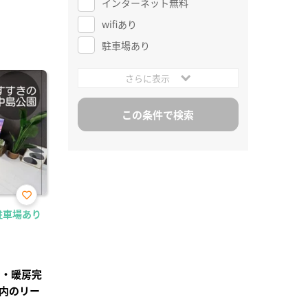
インターネット無料
wifiあり
駐車場あり
さらに表示
お気
駐車場あり
に入
り登
録
ン・暖房完
内のリー