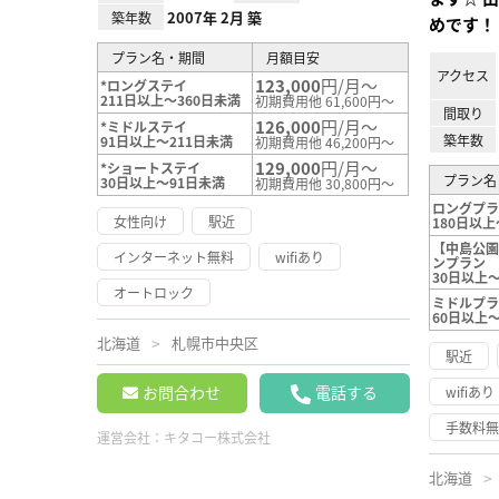
2007年 2月 築
築年数
めです！
プラン名・期間
月額目安
アクセス
123,000
円/月～
*ロングステイ
211日以上～360日未満
初期費用他 61,600円～
間取り
126,000
円/月～
*ミドルステイ
築年数
91日以上～211日未満
初期費用他 46,200円～
129,000
円/月～
*ショートステイ
プラン名
30日以上～91日未満
初期費用他 30,800円～
ロングプ
女性向け
駅近
180日以上
【中島公
インターネット無料
wifiあり
ンプラン
30日以上
オートロック
ミドルプ
60日以上～
北海道
札幌市中央区
駅近
お問合わせ
電話する
wifiあり
手数料
運営会社：
キタコー株式会社
北海道