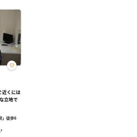
お気
に入
り登
録
ぐ近くには
な立地で
駅」徒歩6
²