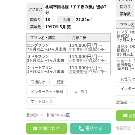
札幌市南北線「すすきの駅」徒歩7
間取り
アクセス
分
築年数
1K
27.84m²
間取り
面積
プラン名
1997年 5月 築
築年数
ロング（
掃費込）
プラン名・期間
月額目安
7ヶ月以上
114,000
円/月～
ロングプラン
ミドル（
7ヶ月以上～24ヶ月未満
初期費用他 38,500円～
掃費込）
3ヶ月以上
114,000
円/月～
ミドルプラン
3ヶ月以上～7ヶ月未満
初期費用他 33,000円～
ショート
清掃費込
114,000
円/月～
ショートプラン
30日以上
1ヶ月以上～3ヶ月未満
初期費用他 27,500円～
女性向
同棲向け
駅近
インタ
インターネット無料
wifiあり
オートロック
北海道
北海道
札幌市中央区
お
お問合わせ
電話する
運営会社：