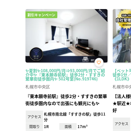
割引キャンペーン
お気
✨夏割✨108,000円/月⇒93,000円/月でご紹
【ペット
に入
介中✨『東本願寺前駅』徒歩2分・すすきの
徒歩1分
り登
繁華街徒歩圏内✨ 502号室(No.919746)
《1LDK》 
録
札幌市中央区
札幌市中
『東本願寺前駅』徒歩2分・すすきの繁華
【法人様
街徒歩圏内なので出張にも観光にも✨
★駅近★
好
札幌市南北線「すすきの駅」徒歩11
アクセス
分
アクセス
1R
17m²
間取り
面積