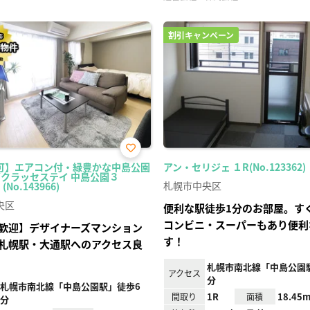
割引キャンペーン
お気
可】エアコン付・緑豊かな中島公園
アン・セリジェ １R(No.123362)
に入
／クラッセステイ 中島公園３
り登
札幌市中央区
(No.143966)
録
央区
便利な駅徒歩1分のお部屋。す
コンビニ・スーパーもあり便利
歓迎】デザイナーズマンション
す！
札幌駅・大通駅へのアクセス良
札幌市南北線「中島公園
アクセス
分
札幌市南北線「中島公園駅」徒歩6
1R
18.45m
間取り
面積
分