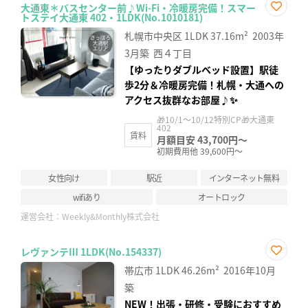
大通東＊バスセンター前♪Wi-Fi・冷暖房完備！スマー
トステイ大通東 402・1LDK(No.1010181)
お気
に入
札幌市中央区
1LDK
37.16m²
2003年
り登
録
3月築
西４丁目
【ゆったりダブルベッド設置】駅徒
歩2分＆冷暖房完備！札幌・大通への
アクセス抜群なお部屋♪✨
🎁10/1～10/12特別CP🎁大通東
402
賃料
月額目安 43,700円～
初期費用他 39,600円～
女性向け
駅近
インターネット無料
wifiあり
オートロック
運営会社：
Weekly&Monthly株式会社
レヴァンテⅢ 1LDK(No.154337)
お気
帯広市
1LDK
46.26m²
2016年10月
に入
り登
築
録
NEW！出張・研修・受験におすすめ