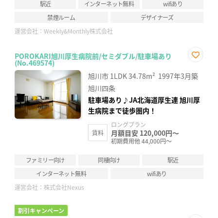
駅近
インターネット無料
wifiあり
禁煙ルーム
デザイナーズ
運営会社：
Weekly&Monthly株式会社
POROKARI旭川厚生病院前/セミダブル/駐車場あり
(No.469574)
お気
に入
旭川市
1LDK
34.78m²
1997年3月築
り登
録
旭川四条
駐車場あり♪JA北海道厚生連 旭川厚
生病院まで徒歩圏内！
ロングプラン
月額目安 120,000円～
賃料
初期費用他 44,000円～
ファミリー向け
同棲向け
駅近
インターネット無料
wifiあり
運営会社：
株式会社Nexus
割引キャンペーン