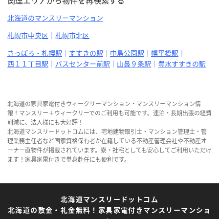
北海道のマンスリーマンション
札幌市中央区
札幌市北区
さっぽろ・札幌駅
すすきの駅
中島公園駅
幌平橋駅
西１１丁目駅
バスセンター前駅
山鼻９条駅
豊水すすきの駅
北海道の家具家電付きウィークリーマンション・マンスリーマンション情
報！マンスリー＋ウィークリーでのご利用も可能です。連泊・長期出張の経費
削減に、法人様にも大好評！
北海道マンスリードットコムには、宅地建物取引士・マンション管理士・管
理業務主任者など国家資格保有者が在籍している不動産管理会社や不動産オ
ーナー直物件が掲載されています。寮・社宅としても安心してご利用いただけ
ます！家具家電付きで単身赴任にも便利です。
北海道マンスリードットコム
北海道の敷金・礼金無料！家具家電付きマンスリーマンショ