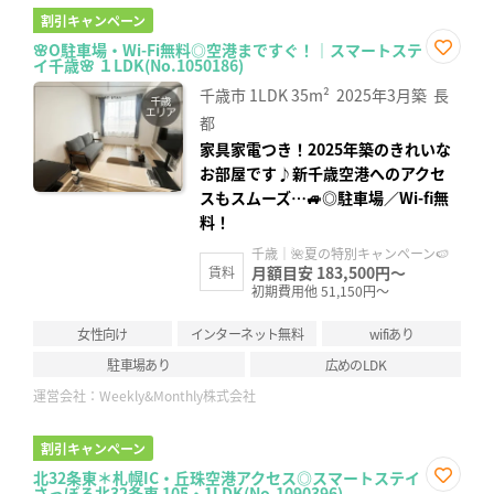
割引キャンペーン
🌸O駐車場・Wi-Fi無料◎空港まですぐ！｜スマートステ
イ千歳🌸 １LDK(No.1050186)
お気
に入
千歳市
1LDK
35m²
2025年3月築
長
り登
録
都
家具家電つき！2025年築のきれいな
お部屋です♪新千歳空港へのアクセ
スもスムーズ…🚙◎駐車場／Wi-fi無
料！
千歳｜🌺夏の特別キャンペーン🍉
月額目安 183,500円～
賃料
初期費用他 51,150円～
女性向け
インターネット無料
wifiあり
駐車場あり
広めのLDK
運営会社：
Weekly&Monthly株式会社
割引キャンペーン
北32条東＊札幌IC・丘珠空港アクセス◎スマートステイ
さっぽろ北32条東 105・1LDK(No.1090396)