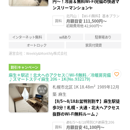
円〜！冷房＆無料Wi-Fi完備の快適マ
ンスリーマンション✨
北円山｜【Wi-Fi無料】基本プラン
月額目安 111,500円～
賃料
初期費用他 42,900円～
インターネット無料
wifiあり
駐車場あり
オートロック
家具付賃貸
運営会社：
Weekly&Monthly株式会社
割引キャンペーン
麻生＊駅近！北大へのアクセス◎Wi-fi無料／冷暖房完備
♪スマートステイ麻生 206・1K(No.932179)
お気
に入
札幌市北区
1K
18.48m²
1989年12月
り登
録
築
麻生
【8/5〜8/18お盆特別割🎐】麻生駅徒
歩3分！札幌・大通・北大へアクセス
抜群のWi-Fi無料ルーム♪
🎁8/5～8/18特別CP🎁麻生206
月額目安 41,100円～
賃料