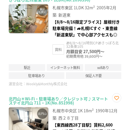
お気
に入
札幌市東区
1LDK
32m²
2005年2月
り登
録
築
新道東
【8/8〜8/16限定プライス】屋根付き
駐車場完備！🚙札幌ICすぐ・東豊線
「新道東駅」で中心部アクセスも◎
🎁8/8～8/16特別CP🎁さっぽろ北
32条東105
賃料
月額目安 27,500円～
初期費用他 39,600円～
駅近
インターネット無料
wifiあり
駐車場あり
保証人不要
運営会社：
Weekly&Monthly株式会社
北円山＊Wi-Fi・駐車場あり／クレジット可♪スマート
ステイ北円山 711・1K(No.851998)
お気
に入
札幌市中央区
1K
18m²
1990年12月
り登
録
築
西２８丁目
【東西線西28丁目駅】賃料2,600