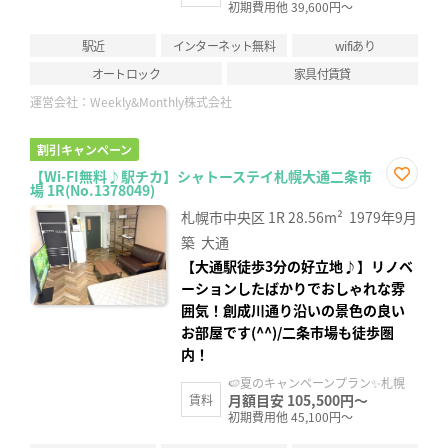
初期費用他 39,600円～
駅近
インターネット無料
wifiあり
オートロック
家具付賃貸
運営会社：
Weekly&Monthly株式会社
割引キャンペーン
【Wi-FI無料♪駅チカ】シャトーステイ札幌大通二条市
場 1R(No.1378049)
お気
に入
札幌市中央区
1R
28.56m²
1979年9月
り登
録
築
大通
【大通駅徒歩3分の好立地♪】リノベ
ーションしたばかりでおしゃれな雰
囲気！創成川通り沿いの景色の良い
お部屋です(^^)/二条市場も徒歩圏
内！
🍉夏のキャンペーンプラン✨札幌
月額目安 105,500円～
賃料
初期費用他 45,100円～