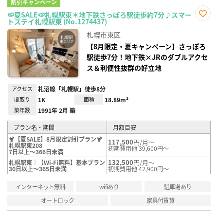
割引キャンペーン
🍉夏SALE🍉札幌駅東＊地下鉄さっぽろ駅徒歩約7分♪スマー
トステイ札幌駅東 (No.1274437)
お気
に入
札幌市東区
り登
録
【8月限定・夏キャンペーン】さっぽろ
駅徒歩7分！地下鉄×JRのダブルアクセ
ス＆利便性抜群の好立地
アクセス
札沼線「札幌駅」徒歩8分
間取り
1K
面積
18.89m²
築年数
1991年 2月 築
プラン名・期間
月額目安
🍹【夏SALE】8月限定割引プラン🍹
117,500
円/月～
札幌駅東208
初期費用他 39,600円～
7日以上～366日未満
132,500
円/月～
札幌駅東｜【Wi-Fi無料】基本プラン
30日以上～365日未満
初期費用他 42,900円～
インターネット無料
wifiあり
駐車場あり
オートロック
家具付賃貸