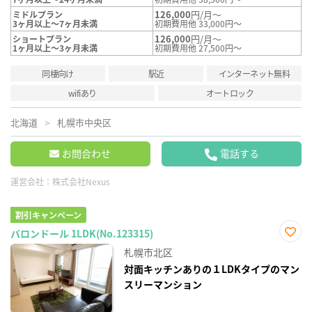
126,000
円/月～
ミドルプラン
3ヶ月以上～7ヶ月未満
初期費用他 33,000円～
126,000
円/月～
ショートプラン
1ヶ月以上～3ヶ月未満
初期費用他 27,500円～
同棲向け
駅近
インターネット無料
wifiあり
オートロック
北海道
札幌市中央区
お問合わせ
電話する
運営会社：
株式会社Nexus
割引キャンペーン
バロンドール 1LDK(No.123315)
お気
札幌市北区
に入
り登
対面キッチンありの１LDKタイプのマン
録
スリーマンション