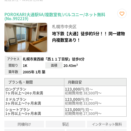
POROKARI大通駅6A/複数室有/バルコニー/ネット無料
(No.992219)
お気
に入
札幌市中央区
り登
録
地下鉄【大通】徒歩約5分！！ 同一建物
内複数室あり！
アクセス
札幌市東西線「西１１丁目駅」徒歩8分
間取り
1K
面積
20.43m²
築年数
2005年 1月 築
プラン名・期間
月額目安
123,000
円/月～
ロングプラン
7ヶ月以上～24ヶ月未満
初期費用他 38,500円～
123,000
円/月～
ミドルプラン
3ヶ月以上～7ヶ月未満
初期費用他 33,000円～
123,000
円/月～
ショートプラン
1ヶ月以上～3ヶ月未満
初期費用他 27,500円～
同棲向け
駅近
インターネット無料