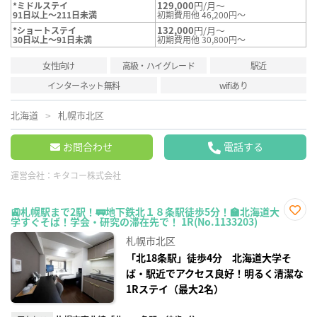
129,000
円/月～
*ミドルステイ
91日以上～211日未満
初期費用他 46,200円～
132,000
円/月～
*ショートステイ
30日以上～91日未満
初期費用他 30,800円～
女性向け
高級・ハイグレード
駅近
インターネット無料
wifiあり
北海道
札幌市北区
お問合わせ
電話する
運営会社：
キタコー株式会社
🚉札幌駅まで2駅！🚃地下鉄北１８条駅徒歩5分！🏫北海道大
学すぐそば！学会・研究の滞在先で！ 1R(No.1133203)
お気
に入
札幌市北区
り登
録
「北18条駅」徒歩4分 北海道大学そ
ば・駅近でアクセス良好！明るく清潔な
1Rステイ（最大2名）