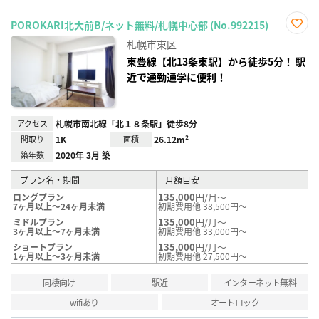
POROKARI北大前B/ネット無料/札幌中心部 (No.992215)
お気
札幌市東区
に入
り登
東豊線【北13条東駅】から徒歩5分！ 駅
録
近で通勤通学に便利！
アクセス
札幌市南北線「北１８条駅」徒歩8分
間取り
1K
面積
26.12m²
築年数
2020年 3月 築
プラン名・期間
月額目安
135,000
円/月～
ロングプラン
7ヶ月以上～24ヶ月未満
初期費用他 38,500円～
135,000
円/月～
ミドルプラン
3ヶ月以上～7ヶ月未満
初期費用他 33,000円～
135,000
円/月～
ショートプラン
1ヶ月以上～3ヶ月未満
初期費用他 27,500円～
同棲向け
駅近
インターネット無料
wifiあり
オートロック