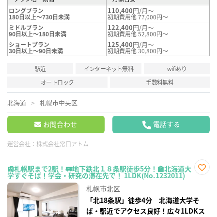
110,400
円/月～
ロングプラン
180日以上～730日未満
初期費用他 77,000円～
122,400
円/月～
ミドルプラン
90日以上～180日未満
初期費用他 52,800円～
125,400
円/月～
ショートプラン
30日以上～90日未満
初期費用他 30,800円～
駅近
インターネット無料
wifiあり
オートロック
手数料無料
北海道
札幌市中央区
お問合わせ
電話する
運営会社：
株式会社常口アトム
🚉札幌駅まで2駅！🚃地下鉄北１８条駅徒歩5分！🏫北海道大
学すぐそば！学会・研究の滞在先で！ 1LDK(No.1232011)
お気
に入
札幌市北区
り登
録
「北18条駅」徒歩4分 北海道大学そ
ば・駅近でアクセス良好！広々1LDKス