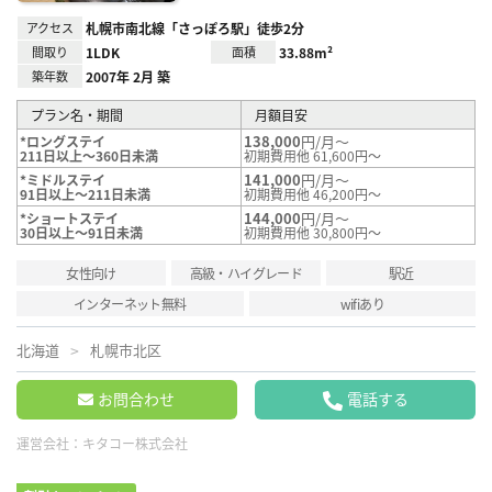
アクセス
札幌市南北線「さっぽろ駅」徒歩2分
間取り
1LDK
面積
33.88m²
築年数
2007年 2月 築
プラン名・期間
月額目安
138,000
円/月～
*ロングステイ
211日以上～360日未満
初期費用他 61,600円～
141,000
円/月～
*ミドルステイ
91日以上～211日未満
初期費用他 46,200円～
144,000
円/月～
*ショートステイ
30日以上～91日未満
初期費用他 30,800円～
女性向け
高級・ハイグレード
駅近
インターネット無料
wifiあり
北海道
札幌市北区
お問合わせ
電話する
運営会社：
キタコー株式会社