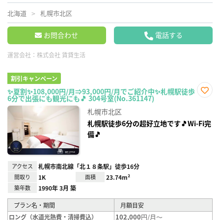
北海道
札幌市北区
お問合わせ
電話する
運営会社：
株式会社 賃貸生活
割引キャンペーン
✨夏割✨108,000円/月⇒93,000円/月でご紹介中✨札幌駅徒歩
6分で出張にも観光にも🎵 304号室(No.361147)
お気
に入
札幌市北区
り登
録
札幌駅徒歩6分の超好立地です🎵Wi-Fi完
備🎵
アクセス
札幌市南北線「北１８条駅」徒歩16分
間取り
1K
面積
23.74m²
築年数
1990年 3月 築
プラン名・期間
月額目安
102,000
円/月～
ロング（水道光熱費・清掃費込）