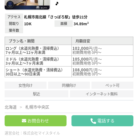
🎵
アクセス
札幌市南北線「さっぽろ駅」徒歩21分
間取り
1DK
面積
34.89m²
築年数
プラン名・期間
月額目安
102,000
円/月～
ロング（水道光熱費・清掃費込）
7ヶ月以上～12ヶ月未満
初期費用他 0円～
105,000
円/月～
ミドル（水道光熱費・清掃費込）
3ヶ月以上～7ヶ月未満
初期費用他 0円～
108,000
円/月～
ショート（水道光熱費・清掃費込）
30日以上～90日未満
初期費用他 0円～
女性向け
同棲向け
ペット可
駅近
インターネット無料
北海道
札幌市中央区
お問合わせ
電話する
運営会社：
株式会社マイスタイル