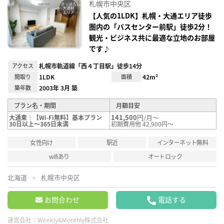
に入
札幌市中央区
り登
録
【人気の1LDK】札幌・大通エリア徒歩
圏内の「バスセンター前駅」徒歩2分！
観光・ビジネス共に最適な立地のお部屋
です♪
アクセス
札幌市軌道線「西４丁目駅」徒歩14分
間取り
1LDK
面積
42m²
築年数
2003年 3月 築
プラン名・期間
月額目安
141,500
円/月～
大通東｜【Wi-Fi無料】基本プラン
30日以上～365日未満
初期費用他 42,900円～
女性向け
駅近
インターネット無料
wifiあり
オートロック
北海道
札幌市中央区
お問合わせ
電話する
運営会社：
Weekly&Monthly株式会社