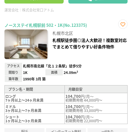
運営会社：
株式会社常口アトム
ノースステイ札幌駅前 502・1K(No.123375)
お気
札幌市北区
に入
り登
札幌駅徒歩圏◎法人大歓迎！複数室対応
録
でまとめて借りやすい好条件物件
アクセス
札幌市南北線「北１２条駅」徒歩5分
間取り
1K
面積
24.09m²
築年数
1990年 3月 築
プラン名・期間
月額目安
104,700
円/月～
ロング
7ヶ月以上～24ヶ月未満
初期費用他 44,000円～
104,700
円/月～
ミドル
3ヶ月以上～7ヶ月未満
初期費用他 33,000円～
104,700
円/月～
ショート
1ヶ月以上～3ヶ月未満
初期費用他 22,000円～
駅近
インターネット無料
wifiあり