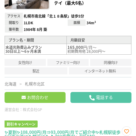
テイ（最大6名）
アクセス
札幌市南北線「北１８条駅」徒歩5分
間取り
1LDK
面積
34m²
築年数
1984年 8月 築
プラン名・期間
月額目安
165,000
円/月～
水道光熱費込みプラン
30日以上～6ヶ月未満
初期費用他 28,000円～
女性向け
ファミリー向け
同棲向け
駅近
インターネット無料
北海道
札幌市北区
お問合わせ
電話する
運営会社：
株式会社GP
割引キャンペーン
✨夏割✨108,000円/月⇒93,000円/月でご紹介中✨札幌駅徒歩