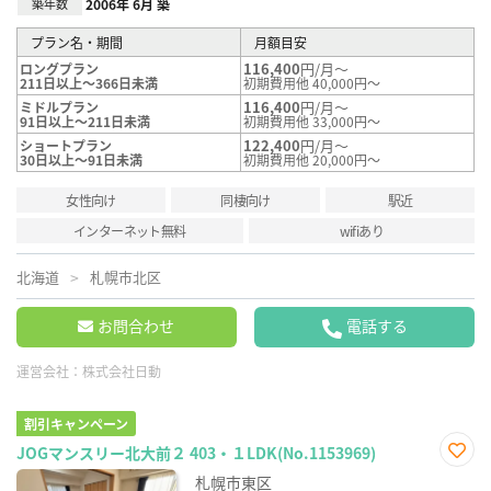
築年数
2006年 6月 築
プラン名・期間
月額目安
116,400
円/月～
ロングプラン
211日以上～366日未満
初期費用他 40,000円～
116,400
円/月～
ミドルプラン
91日以上～211日未満
初期費用他 33,000円～
122,400
円/月～
ショートプラン
30日以上～91日未満
初期費用他 20,000円～
女性向け
同棲向け
駅近
インターネット無料
wifiあり
北海道
札幌市北区
お問合わせ
電話する
運営会社：
株式会社日動
割引キャンペーン
JOGマンスリー北大前２ 403・１LDK(No.1153969)
お気
札幌市東区
に入