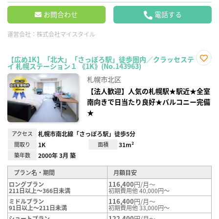
お問合わせ
電話する
運営会社：
株式会社マイスタイル
【広め1K】「北大」「さっぽろ駅」徒歩圏内／クラッセステ
イ 札幌ステーション１ 《1K》(No.143963)
お気
に入
札幌市北区
り登
録
【法人歓迎】人気の札幌駅★駅近★全室
南向きで日当たり良好★バルコニー完備
★
アクセス
札幌市南北線「さっぽろ駅」徒歩5分
間取り
1K
面積
31m²
築年数
2000年 3月 築
プラン名・期間
月額目安
116,400
円/月～
ロングプラン
211日以上～366日未満
初期費用他 40,000円～
116,400
円/月～
ミドルプラン
91日以上～211日未満
初期費用他 33,000円～
122,400
円/月～
ショートプラン