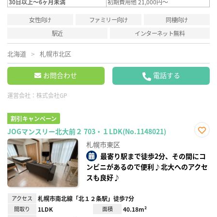
30日以上～6ヶ月未満
初期費用他 21,000円～
女性向け
ファミリー向け
同棲向け
駅近
インターネット無料
北海道
札幌市北区
お問合わせ
電話する
運営会社：
株式会社GP
割引キャンペーン
JOGマンスリー北大前２ 703・１LDK(No.1148021)
お気
札幌市東区
に入
り登
最寄り駅まで徒歩2分、その間にコ
録
ンビニがあるので便利♪北大へのアクセ
スも良好♪
アクセス
札幌市南北線「北１２条駅」徒歩7分
間取り
1LDK
面積
40.18m²