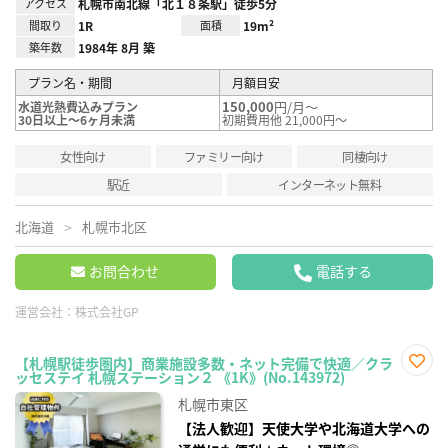
アクセス
札幌市南北線「北１８条駅」徒歩5分
間取り
1R
面積
19m²
築年数
1984年 8月 築
プラン名・期間
月額目安
150,000
円/月～
水道光熱費込みプラン
30日以上～6ヶ月未満
初期費用他 21,000円～
女性向け
ファミリー向け
同棲向け
駅近
インターネット無料
北海道
札幌市北区
お問合わせ
電話する
運営会社：
株式会社GP
【札幌駅徒歩圏内】商業施設多数・ネット完備で快適／クラ
ッセステイ 札幌ステーション２ 《1K》(No.143972)
お気
に入
札幌市東区
り登
録
【法人歓迎】天使大学や北海道大学への