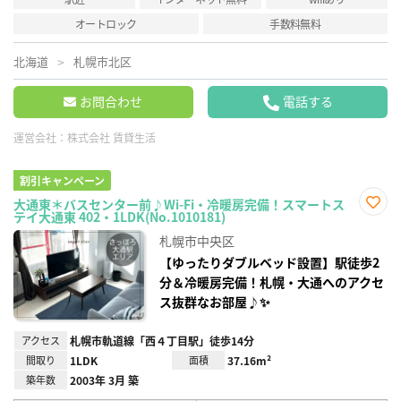
オートロック
手数料無料
北海道
札幌市北区
お問合わせ
電話する
運営会社：
株式会社 賃貸生活
割引キャンペーン
大通東＊バスセンター前♪Wi-Fi・冷暖房完備！スマートス
テイ大通東 402・1LDK(No.1010181)
お気
に入
札幌市中央区
り登
録
【ゆったりダブルベッド設置】駅徒歩2
分＆冷暖房完備！札幌・大通へのアクセ
ス抜群なお部屋♪✨
アクセス
札幌市軌道線「西４丁目駅」徒歩14分
間取り
1LDK
面積
37.16m²
築年数
2003年 3月 築