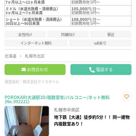
7ヶ月以上～12ヶ月未満
初期費用他 0円～
105,000
円/月～
ミドル（水道光熱費・清掃費込）
3ヶ月以上～7ヶ月未満
初期費用他 0円～
108,000
円/月～
ショート（水道光熱費・清掃費込）
30日以上～90日未満
初期費用他 0円～
女性向け
同棲向け
駅近
インターネット無料
wifiあり
北海道
札幌市北区
お問合わせ
電話する
運営会社：
株式会社マイスタイル
POROKARI大通駅2D/複数室有/バルコニー/ネット無料
(No.992221)
お気
に入
札幌市中央区
り登
録
地下鉄【大通】徒歩約5分！！ 同一建物
内複数室あり！