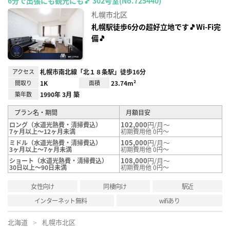
6分で出張にも観光にも🎵 302号室(No.725440)
お気
に入
札幌市北区
り登
録
札幌駅徒歩6分の超好立地です🎵Wi-Fi完
備🎵
アクセス
札幌市南北線「北１８条駅」徒歩16分
間取り
1K
面積
23.74m²
築年数
1990年 3月 築
プラン名・期間
月額目安
102,000
円/月～
ロング（水道光熱費・清掃費込）
7ヶ月以上～12ヶ月未満
初期費用他 0円～
105,000
円/月～
ミドル（水道光熱費・清掃費込）
3ヶ月以上～7ヶ月未満
初期費用他 0円～
108,000
円/月～
ショート（水道光熱費・清掃費込）
30日以上～90日未満
初期費用他 0円～
女性向け
同棲向け
駅近
インターネット無料
wifiあり
北海道
札幌市北区