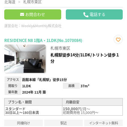
北海道
札幌市東区
お問合わせ
電話する
運営会社：
Weekly&Monthly株式会社
RESIDENCE N8 1階A・1LDK(No.1070084)
お気
札幌市東区
に入
り登
札幌駅徒歩14分/1LDK/トリトン徒歩１
録
分
アクセス
函館本線「札幌駅」徒歩15分
間取り
1LDK
面積
37m²
築年数
2024年 11月 築
プラン名・期間
月額目安
150,000
円/月～
スタンダード
30日以上～180日未満
初期費用他 15,000円～
同棲向け
駅近
インターネット無料