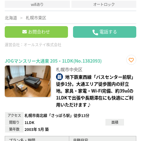
wifiあり
オートロック
北海道
札幌市東区
お問合わせ
電話する
運営会社：
オールステイ株式会社
JOGマンスリー大通東 205・1LDK(No.1382093)
お気
札幌市中央区
に入
り登
地下鉄東西線「バスセンター前駅」
録
徒歩1分。大通エリア徒歩圏内の好立
地。家具・家電・Wi-Fi完備、約39㎡の
1LDKで出張や長期滞在にも快適にご利
用いただけます♪
アクセス
札幌市南北線「さっぽろ駅」徒歩13分
間取り
1LDK
面積
築年数
2003年 5月 築
プラン名・期間
月額目安