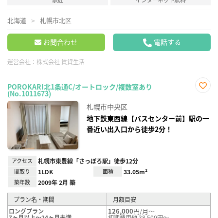
北海道
札幌市北区
お問合わせ
電話する
運営会社：
株式会社 賃貸生活
POROKARI北1条通C/オートロック/複数室あり
(No.1011673)
お気
に入
札幌市中央区
り登
録
地下鉄東西線【バスセンター前】駅の一
番近い出入口から徒歩2分！
アクセス
札幌市東豊線「さっぽろ駅」徒歩12分
間取り
1LDK
面積
33.05m²
築年数
2009年 2月 築
プラン名・期間
月額目安
126,000
円/月～
ロングプラン
7ヶ月以上～24ヶ月未満
初期費用他 38,500円～