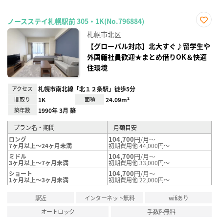
ノースステイ札幌駅前 305・1K(No.796884)
お気
札幌市北区
に入
り登
【グローバル対応】北大すぐ♪留学生や
録
外国籍社員歓迎★まとめ借りOK＆快適
住環境
アクセス
札幌市南北線「北１２条駅」徒歩5分
間取り
1K
面積
24.09m²
築年数
1990年 3月 築
プラン名・期間
月額目安
104,700
円/月～
ロング
7ヶ月以上～24ヶ月未満
初期費用他 44,000円～
104,700
円/月～
ミドル
3ヶ月以上～7ヶ月未満
初期費用他 33,000円～
104,700
円/月～
ショート
1ヶ月以上～3ヶ月未満
初期費用他 22,000円～
駅近
インターネット無料
wifiあり
オートロック
手数料無料