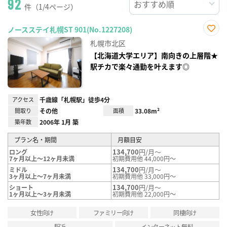
92
件（1/4ページ）
ノースステイ札幌ST 901(No.1227208)
お気
札幌市北区
に入
り登
【北海道大学エリア】南向きの上層階★
録
駅チカで楽々通勤を叶えます◎
アクセス
千歳線「札幌駅」徒歩4分
間取り
その他
面積
33.08m²
築年数
2006年 1月 築
プラン名・期間
月額目安
134,700
円/月～
ロング
7ヶ月以上～12ヶ月未満
初期費用他 44,000円～
134,700
円/月～
ミドル
3ヶ月以上～7ヶ月未満
初期費用他 33,000円～
134,700
円/月～
ショート
1ヶ月以上～3ヶ月未満
初期費用他 22,000円～
女性向け
ファミリー向け
同棲向け
駅近
インターネット無料