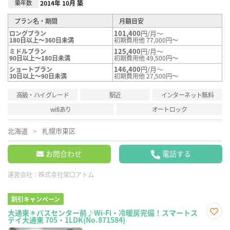
築年数
2014年 10月 築
プラン名・期間
月額目安
101,400
円/月～
ロングプラン
180日以上～360日未満
初期費用他 77,000円～
125,400
円/月～
ミドルプラン
90日以上～180日未満
初期費用他 49,500円～
146,400
円/月～
ショートプラン
30日以上～90日未満
初期費用他 27,500円～
高級・ハイグレード
駅近
インターネット無料
wifiあり
オートロック
北海道
札幌市東区
お問合わせ
電話する
運営会社：
株式会社常口アトム
割引キャンペーン
大通東＊バスセンター前♪Wi-Fi・冷暖房完備！スマートス
テイ大通東 705・1LDK(No.871584)
お気