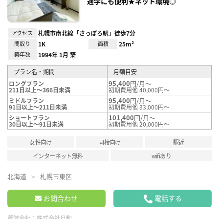
通学にも便利★ネット環境◎
アクセス
札幌市南北線「さっぽろ駅」徒歩7分
間取り
1K
面積
25m²
築年数
1994年 1月 築
プラン名・期間
月額目安
95,400
円/月～
ロングプラン
211日以上～366日未満
初期費用他 40,000円～
95,400
円/月～
ミドルプラン
91日以上～211日未満
初期費用他 33,000円～
101,400
円/月～
ショートプラン
30日以上～91日未満
初期費用他 20,000円～
女性向け
同棲向け
駅近
インターネット無料
wifiあり
北海道
札幌市東区
お問合わせ
電話する
運営会社：
株式会社日動