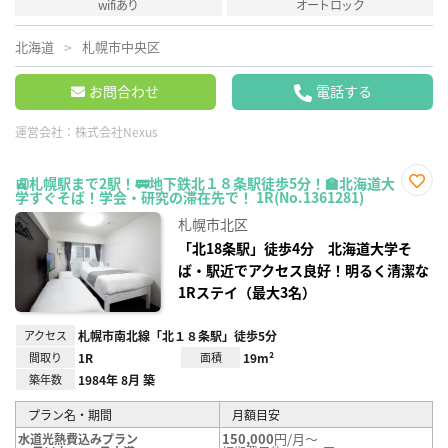
wifiあり
オートロック
北海道
札幌市中央区
お問合わせ
電話する
運営会社：
株式会社Nexus
🚉札幌駅まで2駅！🚃地下鉄北１８条駅徒歩5分！🏫北海道大
学すぐそば！学会・研究の滞在先で！ 1R(No.1361281)
お気
に入
札幌市北区
り登
録
「北18条駅」徒歩4分 北海道大学そ
ば・駅近でアクセス良好！明るく清潔な
1Rステイ（最大3名）
アクセス
札幌市南北線「北１８条駅」徒歩5分
間取り
1R
面積
19m²
築年数
1984年 8月 築
プラン名・期間
月額目安
150,000
円/月～
水道光熱費込みプラン