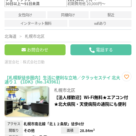
30日以上～91日未満
初期費用他 20,000円～
女性向け
同棲向け
駅近
インターネット無料
wifiあり
北海道
札幌市北区
お問合わせ
電話する
運営会社：
株式会社日動
【札幌駅徒歩圏内】生活に便利な立地／クラッセステイ 北大
通り１ 《1DK》(No.143961)
お気
に入
札幌市北区
り登
録
【法人様歓迎】Wi-Fi無料★エアコン付
★北大病院・天使病院の通院にも便利
アクセス
札幌市南北線「北１２条駅」徒歩6分
間取り
その他
面積
28.84m²