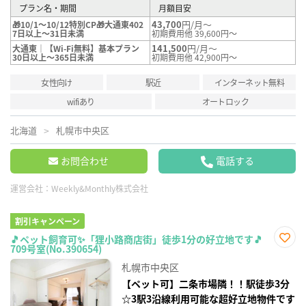
プラン名・期間
月額目安
43,700
円/月～
🎁10/1～10/12特別CP🎁大通東402
7日以上～31日未満
初期費用他 39,600円～
141,500
円/月～
大通東｜【Wi-Fi無料】基本プラン
30日以上～365日未満
初期費用他 42,900円～
女性向け
駅近
インターネット無料
wifiあり
オートロック
北海道
札幌市中央区
お問合わせ
電話する
運営会社：
Weekly&Monthly株式会社
割引キャンペーン
🎵ペット飼育可✨「狸小路商店街」徒歩1分の好立地です🎵
709号室(No.390654)
お気
に入
札幌市中央区
り登
録
【ペット可】二条市場隣！！駅徒歩3分
☆3駅3沿線利用可能な超好立地物件です