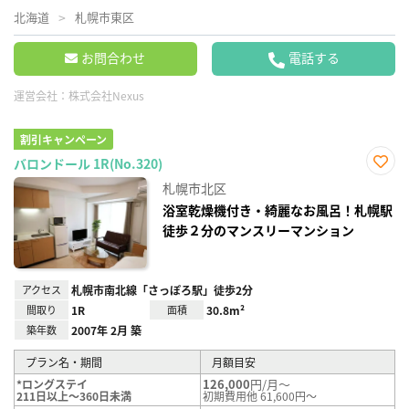
北海道
札幌市東区
お問合わせ
電話する
運営会社：
株式会社Nexus
割引キャンペーン
バロンドール 1R(No.320)
お気
札幌市北区
に入
り登
浴室乾燥機付き・綺麗なお風呂！札幌駅
録
徒歩２分のマンスリーマンション
アクセス
札幌市南北線「さっぽろ駅」徒歩2分
間取り
1R
面積
30.8m²
築年数
2007年 2月 築
プラン名・期間
月額目安
126,000
円/月～
*ロングステイ
211日以上～360日未満
初期費用他 61,600円～