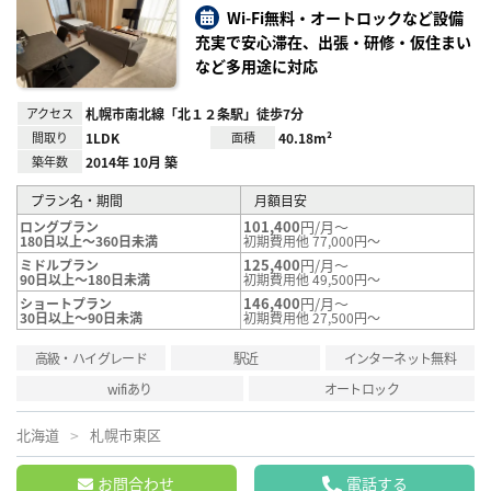
り登
Wi-Fi無料・オートロックなど設備
録
充実で安心滞在、出張・研修・仮住まい
など多用途に対応
アクセス
札幌市南北線「北１２条駅」徒歩7分
間取り
1LDK
面積
40.18m²
築年数
2014年 10月 築
プラン名・期間
月額目安
101,400
円/月～
ロングプラン
180日以上～360日未満
初期費用他 77,000円～
125,400
円/月～
ミドルプラン
90日以上～180日未満
初期費用他 49,500円～
146,400
円/月～
ショートプラン
30日以上～90日未満
初期費用他 27,500円～
高級・ハイグレード
駅近
インターネット無料
wifiあり
オートロック
北海道
札幌市東区
お問合わせ
電話する