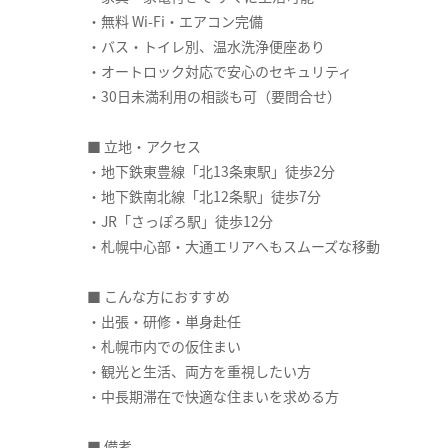
・無料 Wi-Fi・エアコン完備
・バス・トイレ別、温水洗浄便座あり
・オートロック対応で安心のセキュリティ
・30日未満利用の相談も可（要問合せ）
■ 立地・アクセス
・地下鉄東豊線「北13条東駅」徒歩2分
・地下鉄南北線「北12条駅」徒歩7分
・JR「さっぽろ駅」徒歩12分
・札幌中心部・大通エリアへもスムーズな移動
■ こんな方におすすめ
・出張・研修・単身赴任
・札幌市内での仮住まい
・観光と生活、両方を重視したい方
・中長期滞在で快適な住まいを求める方
■ 備考