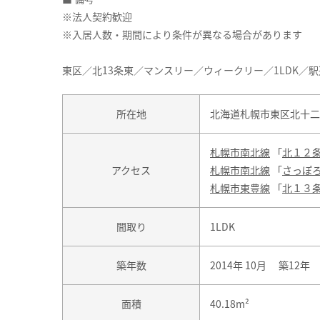
※法人契約歓迎
※入居人数・期間により条件が異なる場合があります
東区／北13条東／マンスリー／ウィークリー／1LDK／駅
所在地
北海道札幌市東区北十二
札幌市南北線
「
北１２
アクセス
札幌市南北線
「
さっぽ
札幌市東豊線
「
北１３
間取り
1LDK
築年数
2014年 10月 築12年
面積
40.18m²