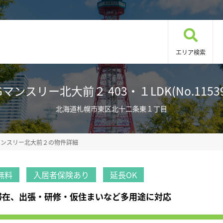
エリア検索
Gマンスリー北大前２ 403・１LDK(No.11539
北海道札幌市東区北十二条東１丁目
マンスリー北大前２の物件詳細
無料
入居者保険あり
延長OK
心滞在、出張・研修・仮住まいなど多用途に対応