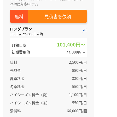
24時間対応中です。
見積書を依頼
ロングプラン
180日以上～360日未満
101,400円～
月額目安
初期費用他
77,000円〜
賃料
2,500円/日
光熱費
880円/日
夏季料金
330円/日
冬季料金
550円/日
ハイシーズン料金（夏）
1,100円/日
ハイシーズン料金（冬）
550円/日
清掃料
66,000円/回