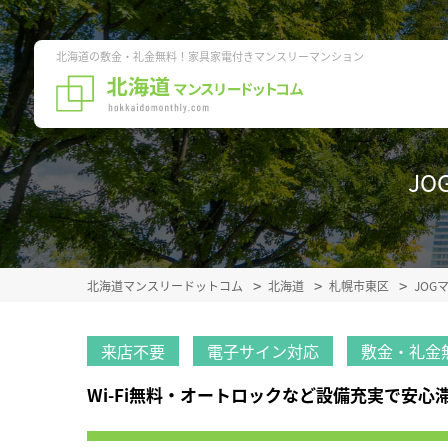
北海道の敷金・礼金無料！家具家電付きマンスリーマンション
JO
北海道マンスリードットコム
北海道
札幌市東区
JOG
来店不要
電子サイン対応
敷金・礼金
Wi-Fi無料・オートロックなど設備充実で安