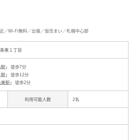
近／Wi-Fi無料／出張／仮住まい／札幌中心部
条東１丁目
条駅
」 徒歩7分
ろ駅
」 徒歩12分
条東駅
」 徒歩2分
利用可能人数
2名