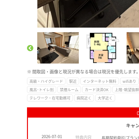
※ 間取図・画像と現況が異なる場合は現況を優先します
高級・ハイグレード
駅近
インターネット無料
wifiあり
風呂･トイレ別
禁煙ルーム
カード決済OK
上階･眺望抜群
テレワーク・在宅勤務可
病院近く
大学近く
キャ
2026-07-01
特典内容
長期契約割引プラン