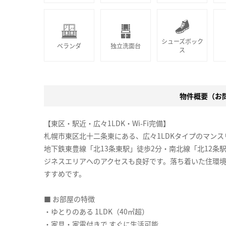
シューズボック
ベランダ
独立洗面台
ス
物件概要（お問合
【東区・駅近・広々1LDK・Wi-Fi完備】
札幌市東区北十二条東にある、広々1LDKタイプのマン
地下鉄東豊線「北13条東駅」徒歩2分・南北線「北12条
ジネスエリアへのアクセスも良好です。落ち着いた住環
すすめです。
■ お部屋の特徴
・ゆとりのある 1LDK（40㎡超）
・家具・家電付きで すぐに生活可能