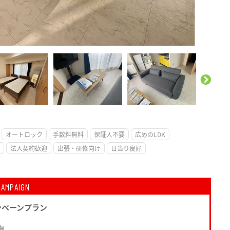
。
オートロック
手数料無料
保証人不要
広めのLDK
法人契約歓迎
出張・研修向け
日当り良好
CAMPAIGN
ンペーンプラン
有