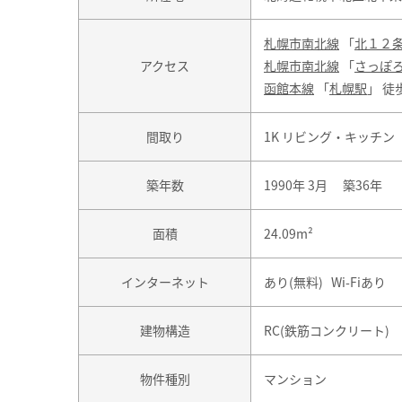
札幌市南北線
「
北１２
アクセス
札幌市南北線
「
さっぽ
函館本線
「
札幌駅
」 徒
間取り
1K リビング・キッチン
築年数
1990年 3月 築36年
面積
24.09m²
インターネット
あり(無料) Wi-Fiあり
建物構造
RC(鉄筋コンクリート)
物件種別
マンション