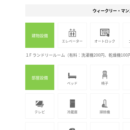
ウィークリー・マン
建物設備
エレベーター
オートロック
１F ランドリールーム（有料：洗濯機200円、乾燥機10
部屋設備
ベッド
椅子
テレビ
冷蔵庫
掃除機