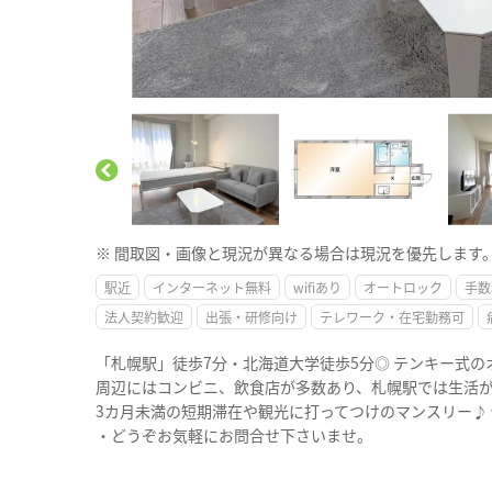
※ 間取図・画像と現況が異なる場合は現況を優先します
駅近
インターネット無料
wifiあり
オートロック
手数
法人契約歓迎
出張・研修向け
テレワーク・在宅勤務可
「札幌駅」徒歩7分・北海道大学徒歩5分◎ テンキー式
周辺にはコンビニ、飲食店が多数あり、札幌駅では生活
3カ月未満の短期滞在や観光に打ってつけのマンスリー♪
・どうぞお気軽にお問合せ下さいませ。