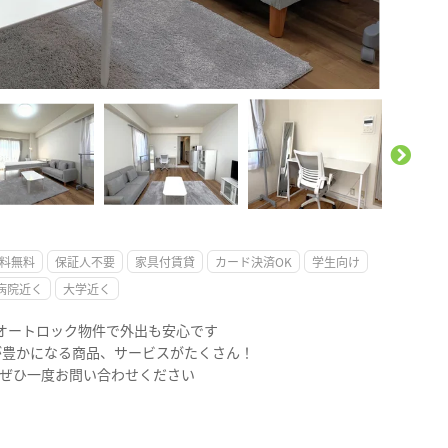
。
料無料
保証人不要
家具付賃貸
カード決済OK
学生向け
病院近く
大学近く
のオートロック物件で外出も安心です
が豊かになる商品、サービスがたくさん！
 ぜひ一度お問い合わせください