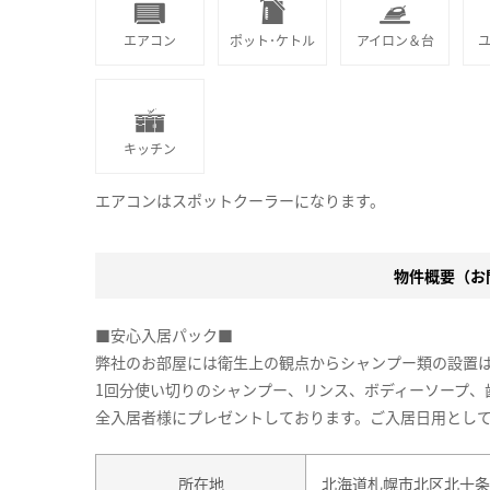
エアコン
ポット･ケトル
アイロン＆台
キッチン
エアコンはスポットクーラーになります。
物件概要（お問
■安心入居パック■
弊社のお部屋には衛生上の観点からシャンプー類の設置
1回分使い切りのシャンプー、リンス、ボディーソープ、
全入居者様にプレゼントしております。ご入居日用とし
所在地
北海道札幌市北区北十条