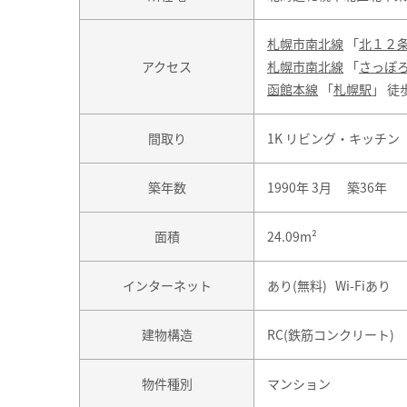
札幌市南北線
「
北１２
アクセス
札幌市南北線
「
さっぽ
函館本線
「
札幌駅
」 徒
間取り
1K リビング・キッチン
築年数
1990年 3月 築36年
面積
24.09m²
インターネット
あり(無料) Wi-Fiあり
建物構造
RC(鉄筋コンクリート)
物件種別
マンション