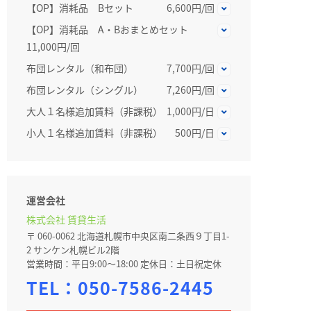
【OP】消耗品 Bセット
6,600円/回
【OP】消耗品 A・Bおまとめセット
11,000円/回
布団レンタル（和布団）
7,700円/回
布団レンタル（シングル）
7,260円/回
大人１名様追加賃料（非課税）
1,000円/日
小人１名様追加賃料（非課税）
500円/日
運営会社
株式会社 賃貸生活
〒 060-0062 北海道札幌市中央区南二条西９丁目1-
2 サンケン札幌ビル2階
営業時間：平日9:00～18:00 定休日：土日祝定休
TEL：
050-7586-2445