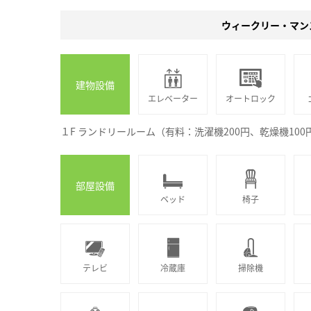
ウィークリー・マン
建物設備
エレベーター
オートロック
１F ランドリールーム（有料：洗濯機200円、乾燥機10
部屋設備
ベッド
椅子
テレビ
冷蔵庫
掃除機