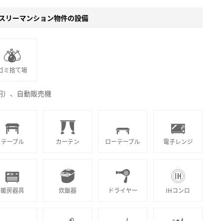
スリーマンション物件の設備
ゴミ捨て場
0円）、自動販売機
テーブル
カーテン
ローテーブル
電子レンジ
暖房器具
炊飯器
ドライヤー
IHコンロ