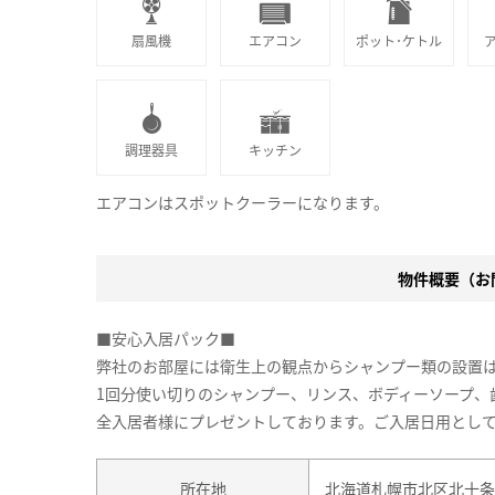
扇風機
エアコン
ポット･ケトル
調理器具
キッチン
エアコンはスポットクーラーになります。
物件概要（お問
■安心入居パック■
弊社のお部屋には衛生上の観点からシャンプー類の設置
1回分使い切りのシャンプー、リンス、ボディーソープ、
全入居者様にプレゼントしております。ご入居日用とし
所在地
北海道札幌市北区北十条