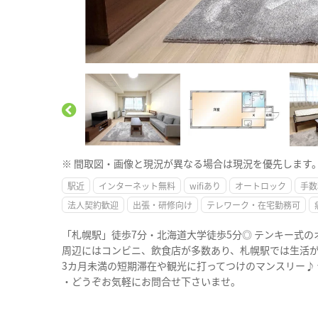
※ 間取図・画像と現況が異なる場合は現況を優先します
駅近
インターネット無料
wifiあり
オートロック
手数
法人契約歓迎
出張・研修向け
テレワーク・在宅勤務可
「札幌駅」徒歩7分・北海道大学徒歩5分◎ テンキー式
周辺にはコンビニ、飲食店が多数あり、札幌駅では生活
3カ月未満の短期滞在や観光に打ってつけのマンスリー♪
・どうぞお気軽にお問合せ下さいませ。