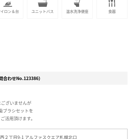
アイロン＆台
ユニットバス
温水洗浄便座
食器
合わせNo.123386）
はございませんが
歯ブラシセットを
てご活用頂けます。
西２丁目9-1 アルファスクエア札幌北口