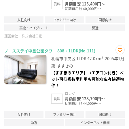
月額目安 125,400円～
賃料
初期費用他 40,000円～
女性向け
ファミリー向け
同棲向け
高級・ハイグレード
駅近
運営会社：
株式会社日動
ノースステイ中島公園タワー 808・1LDK(No.111)
お気
札幌市中央区
1LDK
42.07m²
2005年1月
に入
り登
築
すすきの
録
【すすきのエリア】〈エアコン付き〉ペ
ット可◎複数室利用も可能な広々快適物
件！
ロング
月額目安 128,700円～
賃料
初期費用他 44,000円～
女性向け
ファミリー向け
同棲向け
駅近
インターネット無料