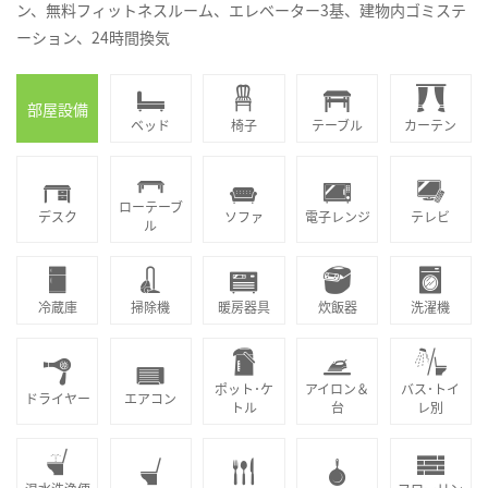
ン、無料フィットネスルーム、エレベーター3基、建物内ゴミステ
ーション、24時間換気
部屋設備
ベッド
椅子
テーブル
カーテン
ローテーブ
デスク
ソファ
電子レンジ
テレビ
ル
冷蔵庫
掃除機
暖房器具
炊飯器
洗濯機
ポット･ケ
アイロン＆
バス･トイ
ドライヤー
エアコン
トル
台
レ別