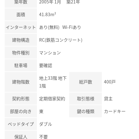
築年数
2005年 1月 築21年
面積
41.83m²
インターネット
あり(無料) Wi-Fiあり
建物構造
RC(鉄筋コンクリート)
物件種別
マンション
駐車場
要確認
地上33階 地下
建物階数
総戸数
400戸
1階
契約形態
定期借家契約
取引態様
貸主
部屋の向き
東
鍵の種類
カードキー
ベッドタイプ
ダブル
保証人
不要