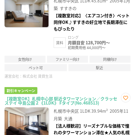
札幌市中央区
1LDK
45.81m²
2005年1月
に入
り登
築
すすきの
録
【複数室対応】〈エアコン付き〉ペット
同伴OK♪すすきの好立地で長期滞在に
もぴったり
ロング
月額目安 128,700円～
賃料
初期費用他 44,000円～
女性向け
ファミリー向け
同棲向け
ペット可
駅近
運営会社：
株式会社 賃貸生活
割引キャンペーン
【複数室OK】札幌中心部 駅近タワーマンション／クラッセ
ステイ 中島公園２《1LDK》 Fタイプ(No.468513)
お気
に入
札幌市中央区
1LDK
39.94m²
2005年11
り登
録
月築
大通
【法人様歓迎】リーズナブルな価格で憧
れのタワーマンション滞在★人気の札幌