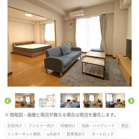
※ 間取図・画像と現況が異なる場合は現況を優先します。
女性向け
ファミリー向け
同棲向け
高級・ハイグレード
駅近
インターネット無料
wifiあり
駐車場あり
オートロック