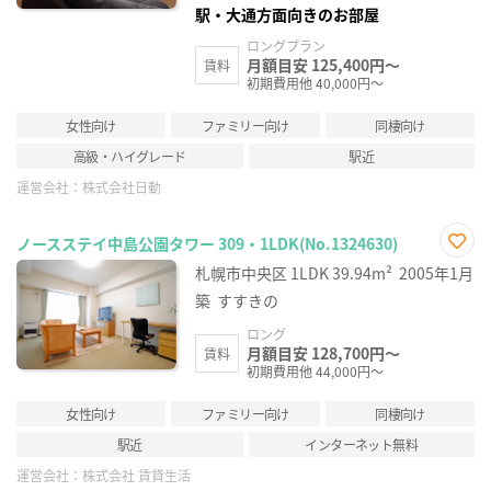
駅・大通方面向きのお部屋
ロングプラン
月額目安 125,400円～
賃料
初期費用他 40,000円～
女性向け
ファミリー向け
同棲向け
高級・ハイグレード
駅近
運営会社：
株式会社日動
ノースステイ中島公園タワー 309・1LDK(No.1324630)
お気
札幌市中央区
1LDK
39.94m²
2005年1月
に入
り登
築
すすきの
録
ロング
月額目安 128,700円～
賃料
初期費用他 44,000円～
女性向け
ファミリー向け
同棲向け
駅近
インターネット無料
運営会社：
株式会社 賃貸生活