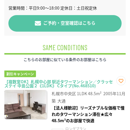
営業時間：平日9:00～18:00 定休日：土日祝定休
ご予約・空室確認はこちら
SAME CONDITIONS
こちらのお部屋に似ている条件のお部屋はこちら
割引キャンペーン
【複数室OK】札幌中心部 駅近タワーマンション／クラッセ
ステイ 中島公園２《1LDK》 Cタイプ(No.468510)
お気
に入
札幌市中央区
1LDK
48.5m²
2005年11月
り登
録
築
大通
【法人様歓迎】リーズナブルな価格で憧
れのタワーマンション滞在★広々
48.5m²のお部屋で快適
ロングプラン