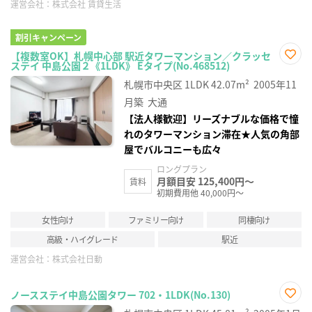
運営会社：
株式会社 賃貸生活
割引キャンペーン
【複数室OK】札幌中心部 駅近タワーマンション／クラッセ
ステイ 中島公園２《1LDK》 Eタイプ(No.468512)
お気
に入
札幌市中央区
1LDK
42.07m²
2005年11
り登
録
月築
大通
【法人様歓迎】リーズナブルな価格で憧
れのタワーマンション滞在★人気の角部
屋でバルコニーも広々
ロングプラン
月額目安 125,400円～
賃料
初期費用他 40,000円～
女性向け
ファミリー向け
同棲向け
高級・ハイグレード
駅近
運営会社：
株式会社日動
ノースステイ中島公園タワー 702・1LDK(No.130)
お気