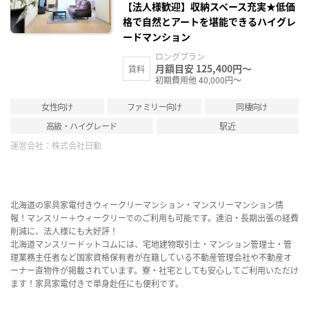
【法人様歓迎】収納スペース充実★低価
格で自然とアートを堪能できるハイグレ
ードマンション
ロングプラン
月額目安 125,400円～
賃料
初期費用他 40,000円～
女性向け
ファミリー向け
同棲向け
高級・ハイグレード
駅近
運営会社：
株式会社日動
北海道の家具家電付きウィークリーマンション・マンスリーマンション情
報！マンスリー＋ウィークリーでのご利用も可能です。連泊・長期出張の経費
削減に、法人様にも大好評！
北海道マンスリードットコムには、宅地建物取引士・マンション管理士・管
理業務主任者など国家資格保有者が在籍している不動産管理会社や不動産オ
ーナー直物件が掲載されています。寮・社宅としても安心してご利用いただけ
ます！家具家電付きで単身赴任にも便利です。