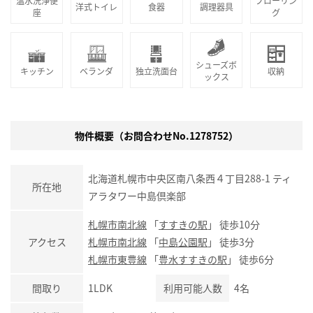
温水洗浄便
フローリン
洋式トイレ
食器
調理器具
座
グ
シューズボ
キッチン
ベランダ
独立洗面台
収納
ックス
物件概要（お問合わせNo.1278752）
北海道札幌市中央区南八条西４丁目288-1 ティ
所在地
アラタワー中島倶楽部
札幌市南北線
「
すすきの駅
」 徒歩10分
アクセス
札幌市南北線
「
中島公園駅
」 徒歩3分
札幌市東豊線
「
豊水すすきの駅
」 徒歩6分
間取り
1LDK
利用可能人数
4名