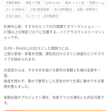
手数料無料
保証人不要
広めのLDK
風呂･トイレ別
禁煙ルーム
カード決済OK
上階･眺望抜群
法人契約歓迎
出張・研修向け
日当り良好
テレワーク・在宅勤務可
札幌中心部、すすきのエリアの33階建てタワーマンション——
27階以上の限定フロアに位置する、ハイクラスマンスリーマンシ
ョンです。
2LDK・60㎡以上の広々とした間取りには、
上質な家具・家電を完備。滞在初日からすぐに快適なビジネスラ
イフを始められます。
大型窓からは、すすきのを抜ける都市の景観と札幌の全景を一
望。
昼夜を問わず、静かで整然とした空気の中で仕事に集中できる環
境を整えました。
長期出張やプロジェクト滞在、役員クラスの滞在にも対応可能で
す。