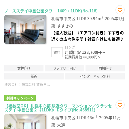
ノースステイ中島公園タワー 1409・1LDK(No.118)
お気
札幌市中央区
1LDK
39.94m²
2005年1月
に入
り登
築
すすきの
録
【法人歓迎】〈エアコン付き〉すすきの
近くの広々住空間！社員向けにも最適♪
ロング
月額目安 128,700円～
賃料
初期費用他 44,000円～
女性向け
ファミリー向け
同棲向け
駅近
インターネット無料
運営会社：
株式会社 賃貸生活
割引キャンペーン
【複数室OK】札幌中心部 駅近タワーマンション／クラッセ
ステイ 中島公園２《1LDK》 Dタイプ(No.468511)
お気
に入
札幌市中央区
1LDK
46m²
2005年11月
り登
録
築
大通