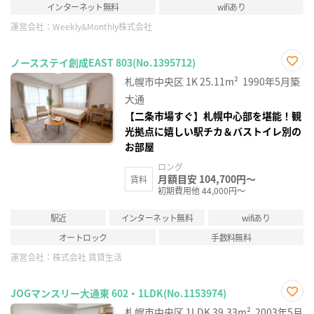
インターネット無料
wifiあり
運営会社：
Weekly&Monthly株式会社
ノースステイ創成EAST 803(No.1395712)
お気
札幌市中央区
1K
25.11m²
1990年5月築
に入
り登
大通
録
【二条市場すぐ】札幌中心部を堪能！観
光拠点に嬉しい駅チカ＆バストイレ別の
お部屋
ロング
月額目安 104,700円～
賃料
初期費用他 44,000円～
駅近
インターネット無料
wifiあり
オートロック
手数料無料
運営会社：
株式会社 賃貸生活
JOGマンスリー大通東 602・1LDK(No.1153974)
お気
札幌市中央区
1LDK
39.33m²
2003年5月