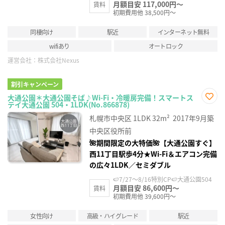
月額目安 117,000円～
賃料
初期費用他 38,500円～
同棲向け
駅近
インターネット無料
wifiあり
オートロック
運営会社：
株式会社Nexus
割引キャンペーン
大通公園＊大通公園そば♪Wi-Fi・冷暖房完備！スマートス
テイ大通公園 504・1LDK(No.866878)
お気
に入
札幌市中央区
1LDK
32m²
2017年9月築
り登
録
中央区役所前
🌺期間限定の大特価🌺【大通公園すぐ】
西11丁目駅歩4分★Wi-Fi＆エアコン完備
の広々1LDK／セミダブル
🍉7/27～8/16特別CP🍉大通公園504
月額目安 86,600円～
賃料
初期費用他 39,600円～
女性向け
高級・ハイグレード
駅近