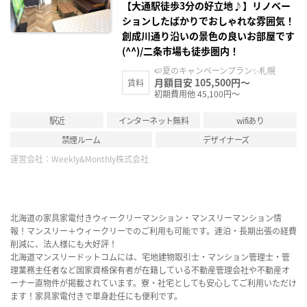
【大通駅徒歩3分の好立地♪】リノベー
ションしたばかりでおしゃれな雰囲気！
創成川通り沿いの景色の良いお部屋です
(^^)/二条市場も徒歩圏内！
🍉夏のキャンペーンプラン✨札幌
月額目安 105,500円～
賃料
初期費用他 45,100円～
駅近
インターネット無料
wifiあり
禁煙ルーム
デザイナーズ
運営会社：
Weekly&Monthly株式会社
北海道の家具家電付きウィークリーマンション・マンスリーマンション情
報！マンスリー＋ウィークリーでのご利用も可能です。連泊・長期出張の経費
削減に、法人様にも大好評！
北海道マンスリードットコムには、宅地建物取引士・マンション管理士・管
理業務主任者など国家資格保有者が在籍している不動産管理会社や不動産オ
ーナー直物件が掲載されています。寮・社宅としても安心してご利用いただけ
ます！家具家電付きで単身赴任にも便利です。