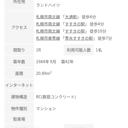
所在地
ランドハイツ
札幌市南北線
「
大通駅
」 徒歩4分
札幌市南北線
「
すすきの駅
」 徒歩4分
アクセス
札幌市南北線
「
すすきの駅
」 徒歩10分
札幌市東豊線
「
豊水すすきの駅
」 徒歩7分
間取り
1R
利用可能人数
1名
築年数
1984年 9月 築42年
面積
20.89m²
インターネット
建物構造
RC(鉄筋コンクリート)
物件種別
マンション
駐車場