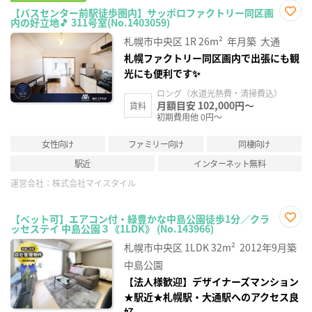
【バスセンター前駅徒歩圏内】サッポロファクトリー同区画
内の好立地🎵 311号室(No.1403059)
お気
に入
札幌市中央区
1R
26m²
年月築
大通
り登
録
札幌ファクトリー同区画内で出張にも観
光にも便利です✨
ロング（水道光熱費・清掃費込）
月額目安 102,000円～
賃料
初期費用他 0円～
女性向け
ファミリー向け
同棲向け
駅近
インターネット無料
運営会社：
株式会社マイスタイル
【ペット可】エアコン付・緑豊かな中島公園徒歩1分／クラ
ッセステイ 中島公園３《1LDK》 (No.143966)
お気
に入
札幌市中央区
1LDK
32m²
2012年9月築
り登
録
中島公園
【法人様歓迎】デザイナーズマンション
★駅近★札幌駅・大通駅へのアクセス良