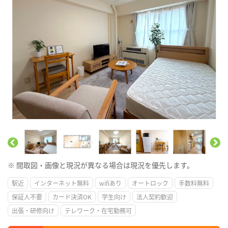
※ 間取図・画像と現況が異なる場合は現況を優先します。
駅近
インターネット無料
wifiあり
オートロック
手数料無料
保証人不要
カード決済OK
学生向け
法人契約歓迎
出張・研修向け
テレワーク・在宅勤務可