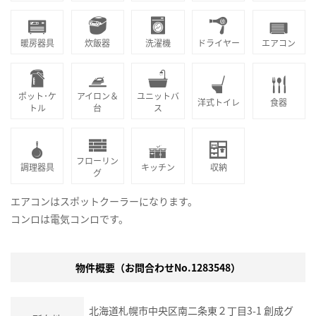
暖房器具
炊飯器
洗濯機
ドライヤー
エアコン
ポット･ケ
アイロン＆
ユニットバ
洋式トイレ
食器
トル
台
ス
フローリン
調理器具
キッチン
収納
グ
エアコンはスポットクーラーになります。
コンロは電気コンロです。
物件概要（お問合わせNo.1283548）
北海道札幌市中央区南二条東２丁目3-1 創成グ