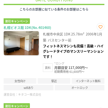
こちらのお部屋に似ている条件のお部屋はこちら
割引キャンペーン
札幌ビオス館 1DK(No.401460)
お気
札幌市中央区
1DK
25.78m²
2006年1月
に入
り登
築
バスセンター前
録
フィットネスマシンも完備！高級・ハイ
グレードタイプのマンスリーマンション
です！
*ロング
月額目安 117,000円～
賃料
初期費用他 61,600円～
女性向け
駅近
インターネット無料
wifiあり
オートロック
運営会社：
キタコー株式会社
割引キャンペーン