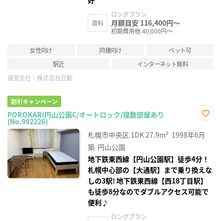
好
ロングプラン
月額目安 116,400円～
賃料
初期費用他 40,000円～
女性向け
同棲向け
ペット可
駅近
インターネット無料
運営会社：
株式会社日動
割引キャンペーン
POROKARI円山公園C/オートロック/複数部屋あり
(No.992226)
お気
に入
札幌市中央区
1DK
27.9m²
1998年6月
り登
録
築
円山公園
地下鉄東西線【円山公園駅】徒歩4分！
札幌中心部の【大通駅】まで乗り換えな
しの3駅! 地下鉄東西線【西18丁目駅】
も徒歩8分なのでダブルアクセス可能で
便利♪
ロングプラン