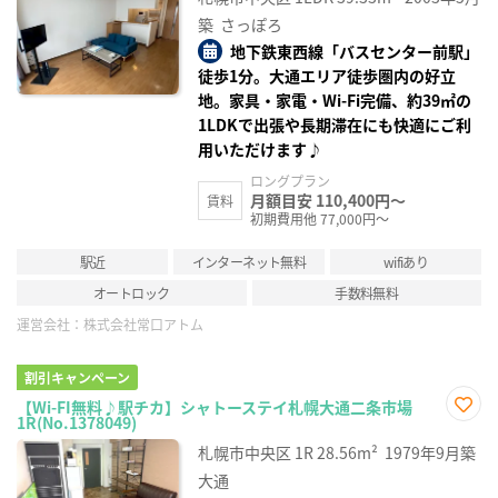
に入
り登
築
さっぽろ
録
地下鉄東西線「バスセンター前駅」
徒歩1分。大通エリア徒歩圏内の好立
地。家具・家電・Wi-Fi完備、約39㎡の
1LDKで出張や長期滞在にも快適にご利
用いただけます♪
ロングプラン
月額目安 110,400円～
賃料
初期費用他 77,000円～
駅近
インターネット無料
wifiあり
オートロック
手数料無料
運営会社：
株式会社常口アトム
割引キャンペーン
【Wi-FI無料♪駅チカ】シャトーステイ札幌大通二条市場
1R(No.1378049)
お気
に入
札幌市中央区
1R
28.56m²
1979年9月築
り登
録
大通