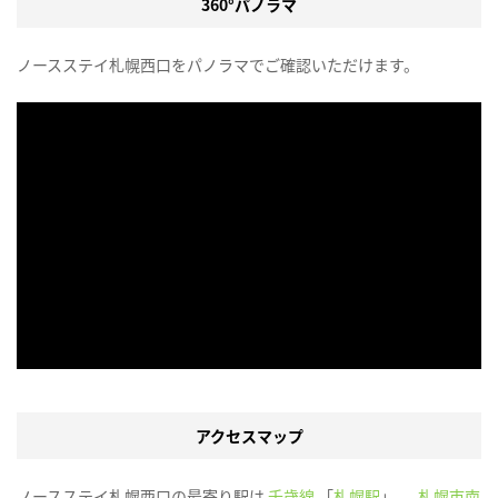
360°パノラマ
ノースステイ札幌西口をパノラマでご確認いただけます。
アクセスマップ
ノースステイ札幌西口の最寄り駅は
千歳線
「
札幌駅
」 、
札幌市南