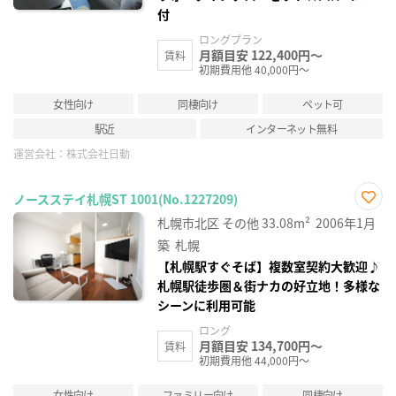
付
ロングプラン
月額目安 122,400円～
賃料
初期費用他 40,000円～
女性向け
同棲向け
ペット可
駅近
インターネット無料
運営会社：
株式会社日動
ノースステイ札幌ST 1001(No.1227209)
お気
札幌市北区
その他
33.08m²
2006年1月
に入
り登
築
札幌
録
【札幌駅すぐそば】複数室契約大歓迎♪
札幌駅徒歩圏＆街ナカの好立地！多様な
シーンに利用可能
ロング
月額目安 134,700円～
賃料
初期費用他 44,000円～
女性向け
ファミリー向け
同棲向け