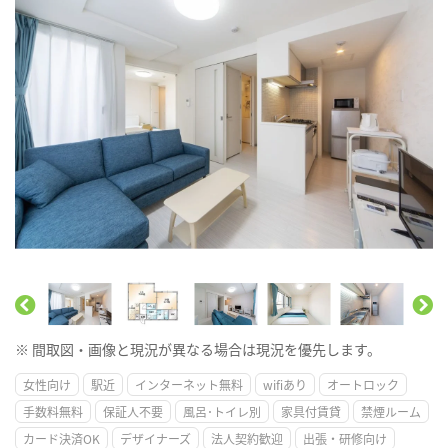
※ 間取図・画像と現況が異なる場合は現況を優先します。
女性向け
駅近
インターネット無料
wifiあり
オートロック
手数料無料
保証人不要
風呂･トイレ別
家具付賃貸
禁煙ルーム
カード決済OK
デザイナーズ
法人契約歓迎
出張・研修向け