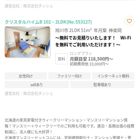
運営会社：
株式会社ダッシュ
クリスタルハイムB 102・2LDK(No.553127)
お気
旭川市
2LDK
51m²
年月築
神楽岡
に入
り登
～無料でお見積りいたします！ Wi-Fi
録
を無料でご利用いただけます！～
ロングプラン
月額目安 118,500円～
賃料
初期費用他 33,000円～
女性向け
ファミリー向け
インターネット無料
wifiあり
駐車場あり
運営会社：
株式会社ダッシュ
北海道の家具家電付きウィークリーマンション・マンスリーマンション情
報！マンスリー＋ウィークリーでのご利用も可能です。連泊・長期出張の経費
削減に、法人様にも大好評！
北海道マンスリードットコムには、宅地建物取引士・マンション管理士・管