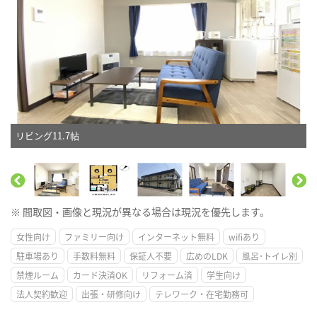
リビング11.7帖
※ 間取図・画像と現況が異なる場合は現況を優先します。
女性向け
ファミリー向け
インターネット無料
wifiあり
駐車場あり
手数料無料
保証人不要
広めのLDK
風呂･トイレ別
禁煙ルーム
カード決済OK
リフォーム済
学生向け
法人契約歓迎
出張・研修向け
テレワーク・在宅勤務可