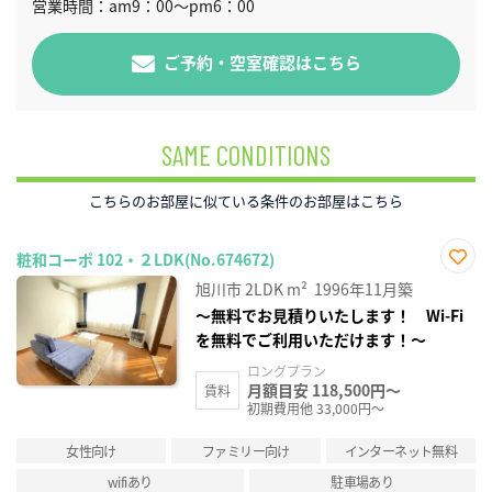
営業時間：am9：00～pm6：00
ご予約・空室確認はこちら
SAME CONDITIONS
こちらのお部屋に似ている条件のお部屋はこちら
粧和コーポ 102・２LDK(No.674672)
お気
旭川市
2LDK
m²
1996年11月築
に入
り登
～無料でお見積りいたします！ Wi-Fi
録
を無料でご利用いただけます！～
ロングプラン
月額目安 118,500円～
賃料
初期費用他 33,000円～
女性向け
ファミリー向け
インターネット無料
wifiあり
駐車場あり