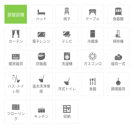
部屋設備
ベッド
椅子
テーブル
食器棚
カーテン
電子レンジ
テレビ
冷蔵庫
掃除機
暖房器具
炊飯器
洗濯機
ガスコンロ
寝具一式
バス･トイ
温水洗浄便
洋式トイレ
食器
調理器具
レ別
座
フローリン
キッチン
収納
グ