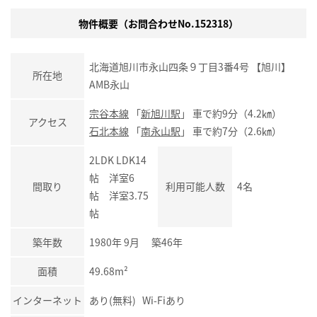
物件概要（お問合わせNo.152318）
北海道旭川市永山四条９丁目3番4号 【旭川】
所在地
AMB永山
宗谷本線
「
新旭川駅
」 車で約9分（4.2㎞）
アクセス
石北本線
「
南永山駅
」 車で約7分（2.6㎞）
2LDK LDK14
帖 洋室6
間取り
利用可能人数
4名
帖 洋室3.75
帖
築年数
1980年 9月 築46年
面積
49.68m²
インターネット
あり(無料) Wi-Fiあり