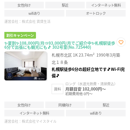
女性向け
駅近
インターネット無料
wifiあり
オートロック
運営会社：
株式会社 賃貸生活
割引キャンペーン
✨夏割✨108,000円/月⇒93,000円/月でご紹介中✨札幌駅徒歩
6分で出張にも観光にも🎵 302号室(No.725440)
お気
に入
札幌市北区
1K
23.74m²
1990年3月築
り登
録
北１８条
札幌駅徒歩6分の超好立地です🎵Wi-Fi完
備🎵
ロング（水道光熱費・清掃費込）
月額目安 102,000円～
賃料
初期費用他 0円～
女性向け
同棲向け
駅近
インターネット無料
wifiあり
運営会社：
株式会社マイスタイル