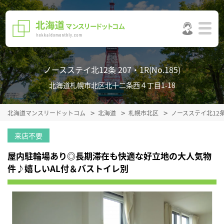
ノースステイ北12条 207・1R(No.185)
北海道札幌市北区北十二条西４丁目1-18
北海道マンスリードットコム
北海道
札幌市北区
ノースステイ北12
来店不要
屋内駐輪場あり◎長期滞在も快適な好立地の大人気物
件♪嬉しいAL付＆バストイレ別