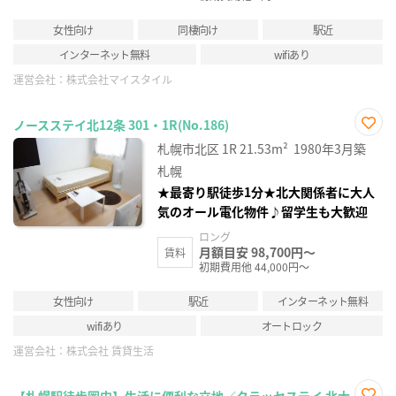
女性向け
同棲向け
駅近
インターネット無料
wifiあり
運営会社：
株式会社マイスタイル
ノースステイ北12条 301・1R(No.186)
お気
札幌市北区
1R
21.53m²
1980年3月築
に入
り登
札幌
録
★最寄り駅徒歩1分★北大関係者に大人
気のオール電化物件♪留学生も大歓迎
ロング
月額目安 98,700円～
賃料
初期費用他 44,000円～
女性向け
駅近
インターネット無料
wifiあり
オートロック
運営会社：
株式会社 賃貸生活