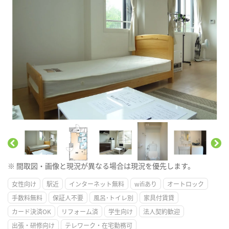
※ 間取図・画像と現況が異なる場合は現況を優先します。
女性向け
駅近
インターネット無料
wifiあり
オートロック
手数料無料
保証人不要
風呂･トイレ別
家具付賃貸
カード決済OK
リフォーム済
学生向け
法人契約歓迎
出張・研修向け
テレワーク・在宅勤務可