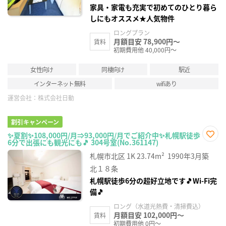
家具・家電も充実で初めてのひとり暮ら
しにもオススメ★人気物件
ロングプラン
月額目安 78,900円～
賃料
初期費用他 40,000円～
女性向け
同棲向け
駅近
インターネット無料
wifiあり
運営会社：
株式会社日動
割引キャンペーン
✨夏割✨108,000円/月⇒93,000円/月でご紹介中✨札幌駅徒歩
6分で出張にも観光にも🎵 304号室(No.361147)
お気
に入
札幌市北区
1K
23.74m²
1990年3月築
り登
録
北１８条
札幌駅徒歩6分の超好立地です🎵Wi-Fi完
備🎵
ロング（水道光熱費・清掃費込）
月額目安 102,000円～
賃料
初期費用他 0円～