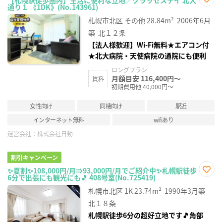
【札幌駅徒歩圏内】生活に便利な立地／クラッセステイ 北大
通り１ 《1DK》(No.143961)
お気
に入
札幌市北区
その他
28.84m²
2006年6月
り登
録
築
北１２条
【法人様歓迎】Wi-Fi無料★エアコン付
★北大病院・天使病院の通院にも便利
ロングプラン
月額目安 116,400円～
賃料
初期費用他 40,000円～
女性向け
同棲向け
駅近
インターネット無料
wifiあり
運営会社：
株式会社日動
割引キャンペーン
✨夏割✨108,000円/月⇒93,000円/月でご紹介中✨札幌駅徒歩
6分で出張にも観光にも🎵 408号室(No.725419)
お気
に入
札幌市北区
1K
23.74m²
1990年3月築
り登
録
北１８条
札幌駅徒歩6分の超好立地です🎵角部