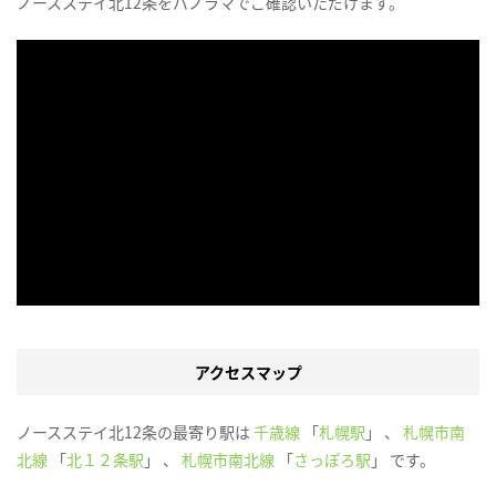
ノースステイ北12条をパノラマでご確認いただけます。
アクセスマップ
ノースステイ北12条の最寄り駅は
千歳線
「
札幌駅
」 、
札幌市南
北線
「
北１２条駅
」 、
札幌市南北線
「
さっぽろ駅
」 です。