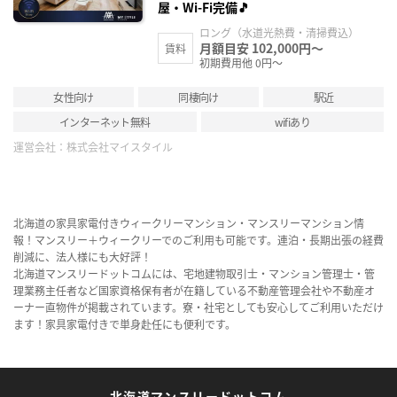
屋・Wi-Fi完備🎵
ロング（水道光熱費・清掃費込）
月額目安 102,000円～
賃料
初期費用他 0円～
女性向け
同棲向け
駅近
インターネット無料
wifiあり
運営会社：
株式会社マイスタイル
北海道の家具家電付きウィークリーマンション・マンスリーマンション情
報！マンスリー＋ウィークリーでのご利用も可能です。連泊・長期出張の経費
削減に、法人様にも大好評！
北海道マンスリードットコムには、宅地建物取引士・マンション管理士・管
理業務主任者など国家資格保有者が在籍している不動産管理会社や不動産オ
ーナー直物件が掲載されています。寮・社宅としても安心してご利用いただけ
ます！家具家電付きで単身赴任にも便利です。
北海道マンスリードットコム