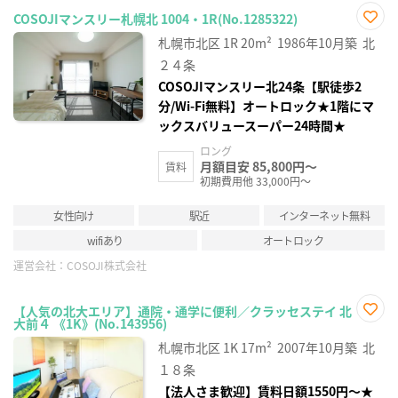
COSOJIマンスリー札幌北 1004・1R(No.1285322)
お気
札幌市北区
1R
20m²
1986年10月築
北
に入
り登
２４条
録
COSOJIマンスリー北24条【駅徒歩2
分/Wi-Fi無料】オートロック★1階にマ
ックスバリュースーパー24時間★
ロング
月額目安 85,800円～
賃料
初期費用他 33,000円～
女性向け
駅近
インターネット無料
wifiあり
オートロック
運営会社：
COSOJI株式会社
【人気の北大エリア】通院・通学に便利／クラッセステイ 北
大前４ 《1K》(No.143956)
お気
に入
札幌市北区
1K
17m²
2007年10月築
北
り登
録
１８条
【法人さま歓迎】賃料日額1550円～★