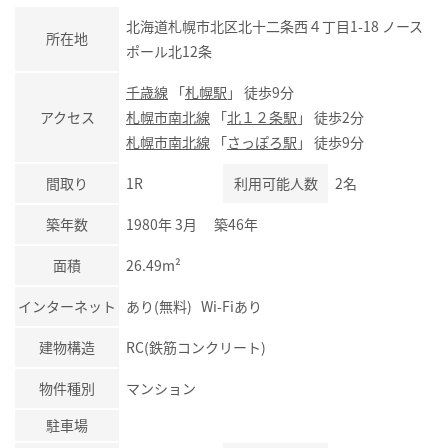
北海道札幌市北区北十二条西４丁目1-18 ノース
所在地
ポール北12条
千歳線
「
札幌駅
」 徒歩9分
アクセス
札幌市南北線
「
北１２条駅
」 徒歩2分
札幌市南北線
「
さっぽろ駅
」 徒歩9分
間取り
1R
利用可能人数
2名
築年数
1980年 3月 築46年
面積
26.49m²
インターネット
あり(無料) Wi-Fiあり
建物構造
RC(鉄筋コンクリート)
物件種別
マンション
駐車場