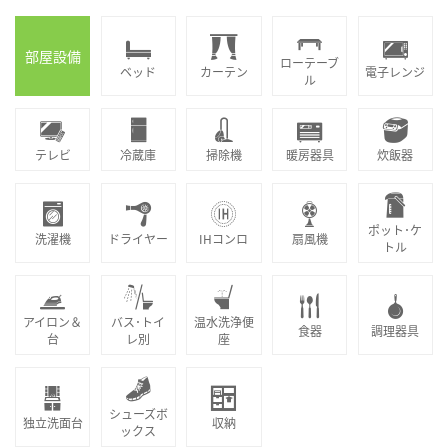
部屋設備
ローテーブ
ベッド
カーテン
電子レンジ
ル
テレビ
冷蔵庫
掃除機
暖房器具
炊飯器
ポット･ケ
洗濯機
ドライヤー
IHコンロ
扇風機
トル
アイロン＆
バス･トイ
温水洗浄便
食器
調理器具
台
レ別
座
シューズボ
独立洗面台
収納
ックス