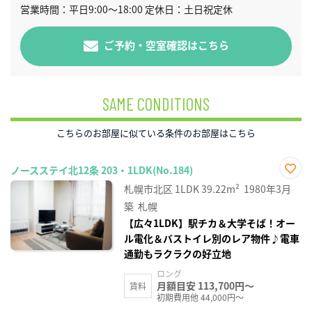
営業時間：平日9:00～18:00 定休日：土日祝定休
ご予約・空室確認はこちら
SAME CONDITIONS
こちらのお部屋に似ている条件のお部屋はこちら
ノースステイ北12条 203・1LDK(No.184)
お気
札幌市北区
1LDK
39.22m²
1980年3月
に入
り登
築
札幌
録
【広々1LDK】駅チカ＆大学そば！オー
ル電化＆バストイレ別のレア物件♪電車
通勤もラクラクの好立地
ロング
月額目安 113,700円～
賃料
初期費用他 44,000円～