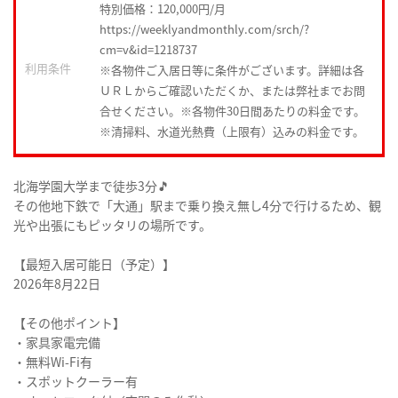
特別価格：120,000円/月
https://weeklyandmonthly.com/srch/?
cm=v&id=1218737
利用条件
※各物件ご入居日等に条件がございます。詳細は各
ＵＲＬからご確認いただくか、または弊社までお問
合せください。※各物件30日間あたりの料金です。
※清掃料、水道光熱費（上限有）込みの料金です。
北海学園大学まで徒歩3分🎵
その他地下鉄で「大通」駅まで乗り換え無し4分で行けるため、観
光や出張にもピッタリの場所です。
【最短入居可能日（予定）】
2026年8月22日
【その他ポイント】
・家具家電完備
・無料Wi-Fi有
・スポットクーラー有