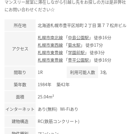
マンスリー居室に滞在しながら引越し先をお探しの方は是非弊社
にお問い合わせください☆
所在地
北海道札幌市豊平区旭町２丁目 第７７松井ビル
札幌市南北線
「
中島公園駅
」 徒歩16分
札幌市東西線
「
菊水駅
」 徒歩17分
アクセス
札幌市東豊線
「
学園前駅
」 徒歩3分
札幌市東豊線
「
豊平公園駅
」 徒歩16分
間取り
1R
利用可能人数
3名
築年数
1984年 築42年
面積
25.04m²
インターネット
あり(無料) Wi-Fiあり
建物構造
RC(鉄筋コンクリート)
物件種別
マンション