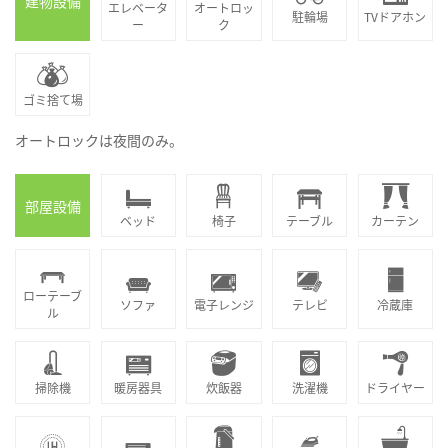
建物設備
エレベータ
オートロッ
駐輪場
TVドアホン
ー
ク
ゴミ捨て場
オートロックは夜間のみ。
部屋設備
ベッド
椅子
テーブル
カーテン
ローテーブ
ソファ
電子レンジ
テレビ
冷蔵庫
ル
掃除機
暖房器具
炊飯器
洗濯機
ドライヤー