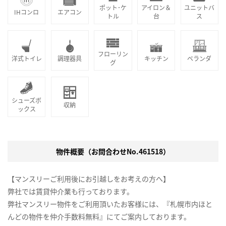
ポット･ケ
アイロン＆
ユニットバ
IHコンロ
エアコン
トル
台
ス
フローリン
洋式トイレ
調理器具
キッチン
ベランダ
グ
シューズボ
収納
ックス
物件概要（お問合わせNo.461518）
【マンスリーご利用後にお引越しをお考えの方へ】
弊社では賃貸仲介業も行っております。
弊社マンスリー物件をご利用頂いたお客様には、『札幌市内ほと
んどの物件を仲介手数料無料』にてご案内しております。