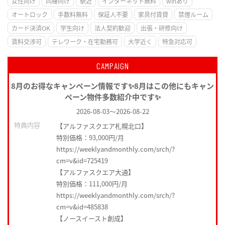
女性向け
同棲向け
駅近
インターネット無料
wifiあり
オートロック
手数料無料
保証人不要
家具付賃貸
禁煙ルーム
カード決済OK
学生向け
法人契約歓迎
出張・研修向け
賃料交渉可
テレワーク・在宅勤務可
大学近く
特急対応可
CAMPAIGN
8月のお得なキャンペーン情報です✨8月はこの他にもキャン
ペーン物件多数紹介中です✨
2026-08-03
～
2026-08-22
特典内容
【アルファスクエア札幌北口】
特別価格：93,000円/月
https://weeklyandmonthly.com/srch/?
cm=v&id=725419
【アルファスクエア大通】
特別価格：111,000円/月
https://weeklyandmonthly.com/srch/?
cm=v&id=485838
【ノースイースト創成】