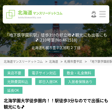
「地下鉄学園前駅」徒歩3分の好立地🎵観光にも出張にも
🎵 210号室(No.461518)
北海道札幌市豊平区旭町２丁目
北海道マンスリードットコム
北海道
札幌市豊平区
「地下鉄学園前駅
来店不要
電子サイン対応
敷金・礼金無料
光熱費賃料込
即日入居OK
入居者保険あり
延長OK
北海学園大学徒歩圏内！！駅徒歩3分なのでで出張にも
観光にも🎵