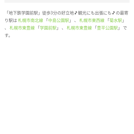
「地下鉄学園前駅」徒歩3分の好立地🎵観光にも出張にも🎵の最寄
り駅は
札幌市南北線
「
中島公園駅
」 、
札幌市東西線
「
菊水駅
」
、
札幌市東豊線
「
学園前駅
」 、
札幌市東豊線
「
豊平公園駅
」 で
す。