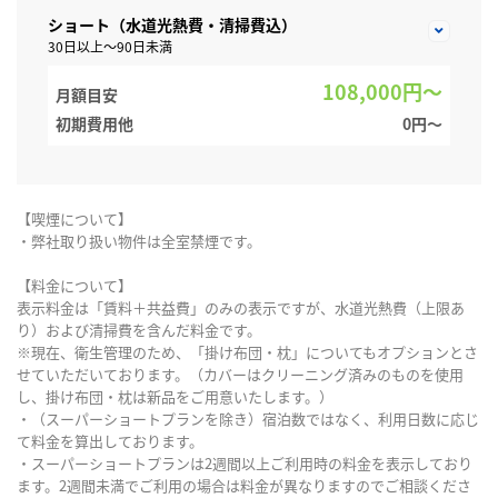
ショート（水道光熱費・清掃費込）
30日以上～90日未満
108,000円～
月額目安
初期費用他
0円〜
【喫煙について】
・弊社取り扱い物件は全室禁煙です。
【料金について】
表示料金は「賃料＋共益費」のみの表示ですが、水道光熱費（上限あ
り）および清掃費を含んだ料金です。
※現在、衛生管理のため、「掛け布団・枕」についてもオプションとさ
せていただいております。（カバーはクリーニング済みのものを使用
し、掛け布団・枕は新品をご用意いたします。）
・（スーパーショートプランを除き）宿泊数ではなく、利用日数に応じ
て料金を算出しております。
・スーパーショートプランは2週間以上ご利用時の料金を表示しており
ます。2週間未満でご利用の場合は料金が異なりますのでご相談くださ