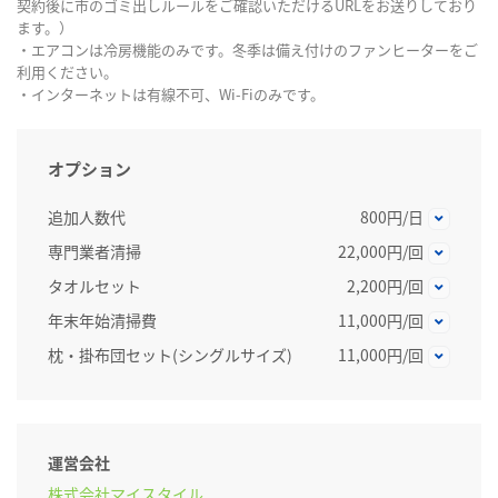
契約後に市のゴミ出しルールをご確認いただけるURLをお送りしており
ます。）
・エアコンは冷房機能のみです。冬季は備え付けのファンヒーターをご
利用ください。
・インターネットは有線不可、Wi-Fiのみです。
オプション
追加人数代
800円/日
専門業者清掃
22,000円/回
タオルセット
2,200円/回
年末年始清掃費
11,000円/回
枕・掛布団セット(シングルサイズ)
11,000円/回
運営会社
株式会社マイスタイル