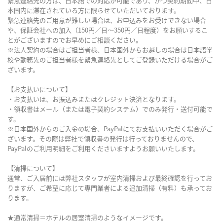
緊急連絡先の方は、日本語での対応が可能であり、かつ契約期間中、日
本国内に滞在されている方に限らせていただいております。
緊急連絡先のご用意が難しい場合は、お申込みをお受けできない場合
や、保証会社への加入（150円／日～350円／日程度）をお願いするこ
とがございますのでお早めにご相談ください。
※法人契約の場合はご担当者様、日本国外からお越しの場合は日本語学
校や勤務先のご担当者様を緊急連絡先としてご登録いただける場合がご
ざいます。
【お支払いについて】
・お支払いは、お振込みまたはクレジット決済となります。
・領収書はメール（または電子契約システム）でのみ発行・送付可能で
す。
※日本国外からのご入金の場合、PayPalにてお支払いいただく場合がご
ざいます。その際は弊社で領収書の発行は行っておりませんので、
PayPalのご利用明細をご利用くださいますようお願いいたします。
【清掃について】
通常、ご入居前には弊社スタッフが室内清掃および最終確認を行ってお
りますが、ご希望に応じて専門業者による追加清掃（有料）も承ってお
ります。
★通常清掃＝ホテルの居室清掃のようなイメージです。