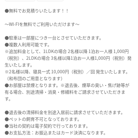
●無料でお見積りいたします！！
～WI-FIを無料でご利用いただけます～
●駐車は一部屋につき一台とさせていただきます。
●複数人利用可能です。
※追加料金として、1LDKの場合 2名様以降 1泊お一人様 1,000円
（税別）、2LDKの場合 3名様以降1泊お一人様1,000円（税別）発
生いたします。
※2名様以降、寝具一式 10,000円（税別）／回 発生いたします。
（和布団のご用意となります）
●お部屋は禁煙となります。※退去後、煙草の臭い・焦げ跡等が
有る場合、別途清掃・消臭・修繕料をご請求させていただきま
す。
●退去後の清掃料金を別途入居前に請求させていただきます。
●ペットの飼育不可となっております。
●当社の契約は電子契約で行っております。
●お支払方法：お振込またはカード決済になります。