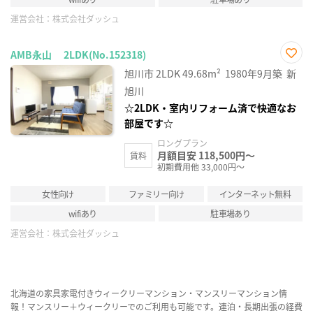
運営会社：
株式会社ダッシュ
AMB永山 2LDK(No.152318)
お気
旭川市
2LDK
49.68m²
1980年9月築
新
に入
り登
旭川
録
☆2LDK・室内リフォーム済で快適なお
部屋です☆
ロングプラン
月額目安 118,500円～
賃料
初期費用他 33,000円～
女性向け
ファミリー向け
インターネット無料
wifiあり
駐車場あり
運営会社：
株式会社ダッシュ
北海道の家具家電付きウィークリーマンション・マンスリーマンション情
報！マンスリー＋ウィークリーでのご利用も可能です。連泊・長期出張の経費