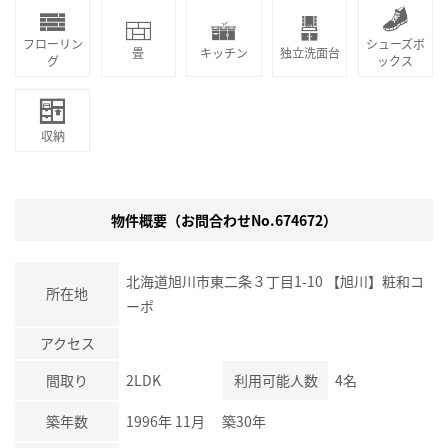
フローリン
シューズボ
畳
キッチン
独立洗面台
グ
ックス
収納
物件概要（お問合わせNo.674672）
北海道旭川市東二条３丁目1-10 【旭川】粧和コ
所在地
ーポ
アクセス
間取り
2LDK
利用可能人数
4名
築年数
1996年 11月 築30年