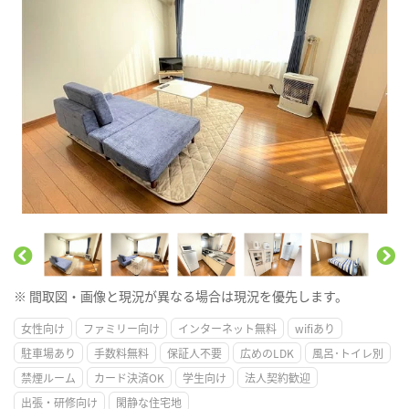
※ 間取図・画像と現況が異なる場合は現況を優先します。
女性向け
ファミリー向け
インターネット無料
wifiあり
駐車場あり
手数料無料
保証人不要
広めのLDK
風呂･トイレ別
禁煙ルーム
カード決済OK
学生向け
法人契約歓迎
出張・研修向け
閑静な住宅地