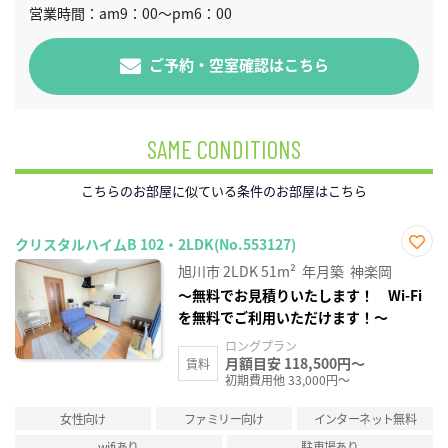
営業時間：am9：00～pm6：00
ご予約・空室確認はこちら
SAME CONDITIONS
こちらのお部屋に似ている条件のお部屋はこちら
クリスタルハイムB 102・2LDK(No.553127)
お気
旭川市
2LDK
51m²
年月築
神楽岡
に入
り登
～無料でお見積りいたします！ Wi-Fi
録
を無料でご利用いただけます！～
ロングプラン
月額目安 118,500円～
賃料
初期費用他 33,000円～
女性向け
ファミリー向け
インターネット無料
wifiあり
駐車場あり