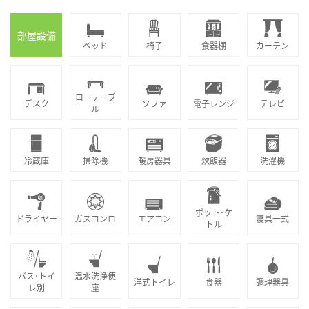
部屋設備
ベッド
椅子
食器棚
カーテン
ローテーブ
デスク
ソファ
電子レンジ
テレビ
ル
冷蔵庫
掃除機
暖房器具
炊飯器
洗濯機
ポット･ケ
ドライヤー
ガスコンロ
エアコン
寝具一式
トル
バス･トイ
温水洗浄便
洋式トイレ
食器
調理器具
レ別
座