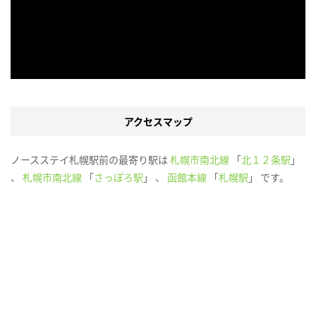
アクセスマップ
ノースステイ札幌駅前の最寄り駅は
札幌市南北線
「
北１２条駅
」
、
札幌市南北線
「
さっぽろ駅
」 、
函館本線
「
札幌駅
」 です。