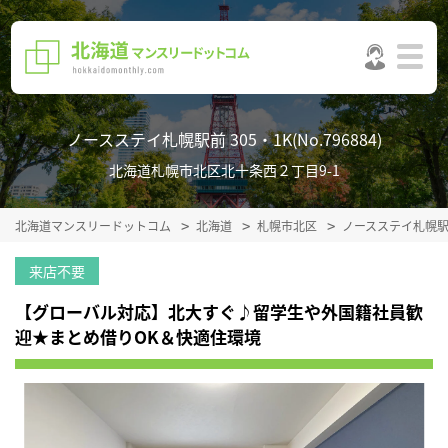
ノースステイ札幌駅前 305・1K(No.796884)
北海道札幌市北区北十条西２丁目9-1
北海道マンスリードットコム
北海道
札幌市北区
ノースステイ札幌
来店不要
【グローバル対応】北大すぐ♪留学生や外国籍社員歓
迎★まとめ借りOK＆快適住環境