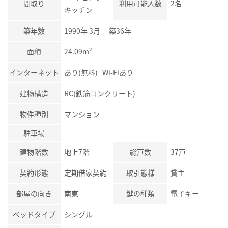
間取り
利用可能人数
2名
キッチン
築年数
1990年 3月 築36年
面積
24.09m²
インターネット
あり(無料) Wi-Fiあり
建物構造
RC(鉄筋コンクリート)
物件種別
マンション
駐車場
建物階数
地上7階
総戸数
37戸
契約形態
定期借家契約
取引態様
貸主
部屋の向き
南東
鍵の種類
電子キー
ベッドタイプ
シングル