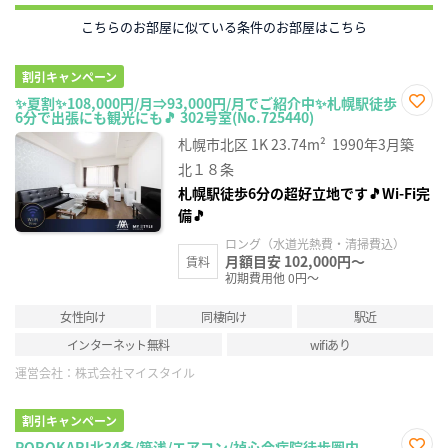
こちらのお部屋に似ている条件のお部屋はこちら
割引キャンペーン
✨夏割✨108,000円/月⇒93,000円/月でご紹介中✨札幌駅徒歩
6分で出張にも観光にも🎵 302号室(No.725440)
お気
に入
札幌市北区
1K
23.74m²
1990年3月築
り登
録
北１８条
札幌駅徒歩6分の超好立地です🎵Wi-Fi完
備🎵
ロング（水道光熱費・清掃費込）
月額目安 102,000円～
賃料
初期費用他 0円～
女性向け
同棲向け
駅近
インターネット無料
wifiあり
運営会社：
株式会社マイスタイル
割引キャンペーン
POROKARI北34条/築浅/エアコン/禎心会病院徒歩圏内