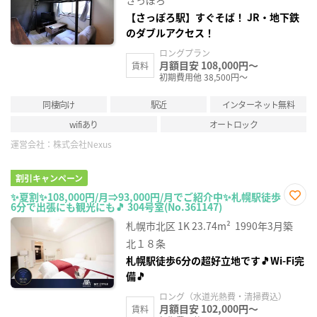
さっぽろ
【さっぽろ駅】すぐそば！ JR・地下鉄
のダブルアクセス！
ロングプラン
月額目安 108,000円～
賃料
初期費用他 38,500円～
同棲向け
駅近
インターネット無料
wifiあり
オートロック
運営会社：
株式会社Nexus
割引キャンペーン
✨夏割✨108,000円/月⇒93,000円/月でご紹介中✨札幌駅徒歩
6分で出張にも観光にも🎵 304号室(No.361147)
お気
に入
札幌市北区
1K
23.74m²
1990年3月築
り登
録
北１８条
札幌駅徒歩6分の超好立地です🎵Wi-Fi完
備🎵
ロング（水道光熱費・清掃費込）
月額目安 102,000円～
賃料