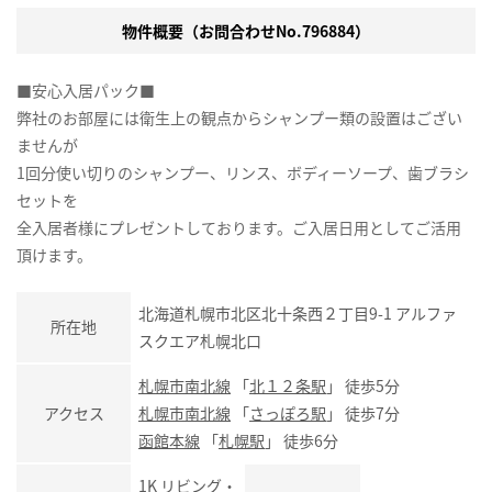
物件概要（お問合わせNo.796884）
■安心入居パック■
弊社のお部屋には衛生上の観点からシャンプー類の設置はござい
ませんが
1回分使い切りのシャンプー、リンス、ボディーソープ、歯ブラシ
セットを
全入居者様にプレゼントしております。ご入居日用としてご活用
頂けます。
北海道札幌市北区北十条西２丁目9-1 アルファ
所在地
スクエア札幌北口
札幌市南北線
「
北１２条駅
」 徒歩5分
アクセス
札幌市南北線
「
さっぽろ駅
」 徒歩7分
函館本線
「
札幌駅
」 徒歩6分
1K リビング・