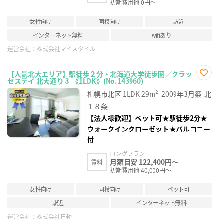
初期費用他 0円～
女性向け
同棲向け
駅近
インターネット無料
wifiあり
運営会社：
株式会社マイスタイル
【人気北大エリア】駅徒歩２分・北海道大学徒歩圏／クラッ
セステイ 北大通り３ 《1LDK》(No.143960)
お気
に入
札幌市北区
1LDK
29m²
2009年3月築
北
り登
録
１８条
【法人様歓迎】ペット可★駅徒歩2分★
ウォークインクローゼット★バルコニー
付
ロングプラン
月額目安 122,400円～
賃料
初期費用他 40,000円～
女性向け
同棲向け
ペット可
駅近
インターネット無料
運営会社：
株式会社日動