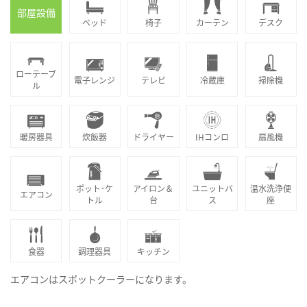
部屋設備
ベッド
椅子
カーテン
デスク
ローテーブ
電子レンジ
テレビ
冷蔵庫
掃除機
ル
暖房器具
炊飯器
ドライヤー
IHコンロ
扇風機
ポット･ケ
アイロン＆
ユニットバ
温水洗浄便
エアコン
トル
台
ス
座
食器
調理器具
キッチン
エアコンはスポットクーラーになります。