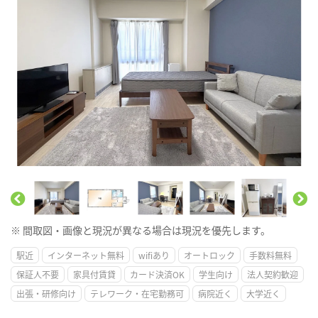
※ 間取図・画像と現況が異なる場合は現況を優先します。
駅近
インターネット無料
wifiあり
オートロック
手数料無料
保証人不要
家具付賃貸
カード決済OK
学生向け
法人契約歓迎
出張・研修向け
テレワーク・在宅勤務可
病院近く
大学近く