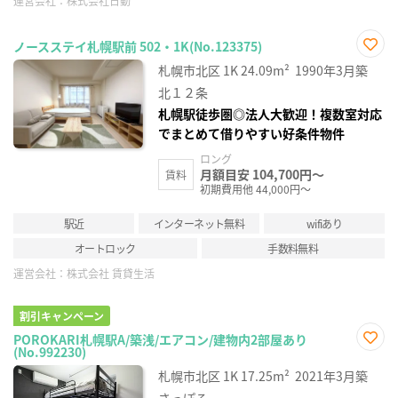
運営会社：
株式会社日動
ノースステイ札幌駅前 502・1K(No.123375)
お気
札幌市北区
1K
24.09m²
1990年3月築
に入
り登
北１２条
録
札幌駅徒歩圏◎法人大歓迎！複数室対応
でまとめて借りやすい好条件物件
ロング
月額目安 104,700円～
賃料
初期費用他 44,000円～
駅近
インターネット無料
wifiあり
オートロック
手数料無料
運営会社：
株式会社 賃貸生活
割引キャンペーン
POROKARI札幌駅A/築浅/エアコン/建物内2部屋あり
(No.992230)
お気
に入
札幌市北区
1K
17.25m²
2021年3月築
り登
録