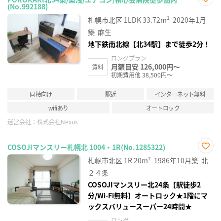
(No.992188)
お気
に入
札幌市北区
1LDK
33.72m²
2020年1月
り登
録
築
麻生
地下鉄南北線【北34駅】まで徒歩2分！
ロングプラン
月額目安 126,000円～
賃料
初期費用他 38,500円～
同棲向け
駅近
インターネット無料
wifiあり
オートロック
運営会社：
株式会社Nexus
COSOJIマンスリー札幌北 1004・1R(No.1285322)
お気
札幌市北区
1R
20m²
1986年10月築
北
に入
り登
２４条
録
COSOJIマンスリー北24条【駅徒歩2
分/Wi-Fi無料】オートロック★1階にマ
ックスバリュースーパー24時間★
ロング