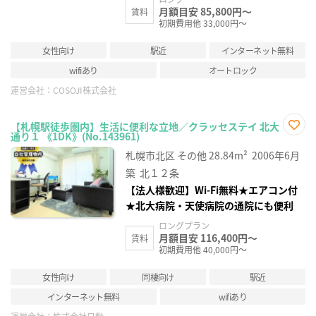
月額目安 85,800円～
賃料
初期費用他 33,000円～
女性向け
駅近
インターネット無料
wifiあり
オートロック
運営会社：
COSOJI株式会社
【札幌駅徒歩圏内】生活に便利な立地／クラッセステイ 北大
通り１ 《1DK》(No.143961)
お気
に入
札幌市北区
その他
28.84m²
2006年6月
り登
録
築
北１２条
【法人様歓迎】Wi-Fi無料★エアコン付
★北大病院・天使病院の通院にも便利
ロングプラン
月額目安 116,400円～
賃料
初期費用他 40,000円～
女性向け
同棲向け
駅近
インターネット無料
wifiあり