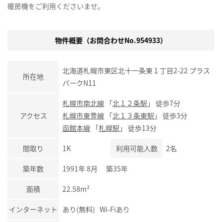
暖房機をご利用くださいませ。
物件概要（お問合わせNo.954933）
北海道札幌市東区北十一条東１丁目2-22 プラス
所在地
パークN11
札幌市南北線
「
北１２条駅
」 徒歩7分
アクセス
札幌市東豊線
「
北１３条東駅
」 徒歩3分
函館本線
「
札幌駅
」 徒歩13分
間取り
1K
利用可能人数
2名
築年数
1991年 8月 築35年
面積
22.58m²
インターネット
あり(無料) Wi-Fiあり