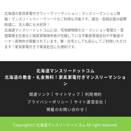
北海道の家具家電付きウィークリーマンション・マンスリーマンション情
報！マンスリー＋ウィークリーでのご利用も可能です。連泊・長期出張の経費
削減に、法人様にも大好評！
北海道マンスリードットコムには、宅地建物取引士・マンション管理士・管
理業務主任者など国家資格保有者が在籍している不動産管理会社や不動産オ
ーナー直物件が掲載されています。寮・社宅としても安心してご利用いただけ
ます！家具家電付きで単身赴任にも便利です。
北海道マンスリードットコム
北海道の敷金・礼金無料！家具家電付きマンスリーマンショ
ン
関連リンク
サイトマップ
利用規約
プライバシーポリシー
サイト運営会社
掲載のお問い合わせ
Copyright(c) 北海道マンスリードットコム.All right reserved.