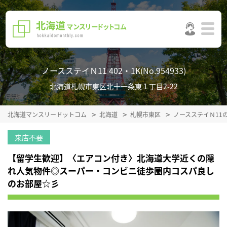
ノースステイＮ11 402・1K(No.954933)
北海道札幌市東区北十一条東１丁目2-22
北海道マンスリードットコム
北海道
札幌市東区
ノースステイＮ11
来店不要
【留学生歓迎】〈エアコン付き〉北海道大学近くの隠
れ人気物件◎スーパー・コンビニ徒歩圏内コスパ良し
のお部屋☆彡