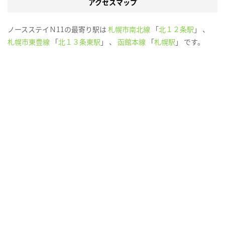
アクセスマップ
ノースステイＮ11の最寄り駅は
札幌市南北線
「
北１２条駅
」 、
札幌市東豊線
「
北１３条東駅
」 、
函館本線
「
札幌駅
」 です。