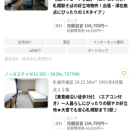
札幌駅そばの好立地物件！出張・滞在拠
点にぴったりの１Kタイプ♪
ロング
月額目安 104,700円～
賃料
初期費用他 44,000円～
女性向け
駅近
インターネット無料
wifiあり
オートロック
運営会社：
株式会社 賃貸生活
ノースステイＮ11 302・1K(No.737748)
お気
札幌市東区
1K
22.58m²
1991年8月築
に入
り登
北１２条
録
【東豊線沿い徒歩3分】〈エアコン付
き〉一人暮らしにぴったりの駅チカ好立
地★大雪でも安心札幌駅まで1駅♪
ロング
月額目安 104,700円～
賃料
初期費用他 44,000円～