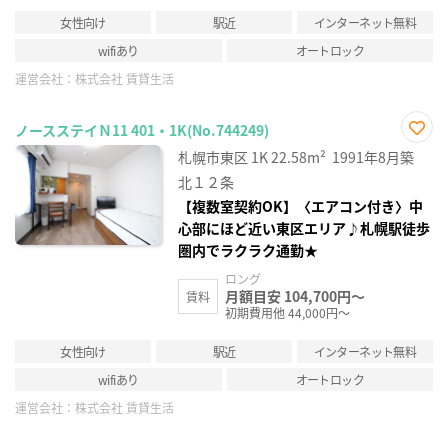
女性向け
駅近
インターネット無料
wifiあり
オートロック
運営会社：
株式会社 賃貸生活
ノースステイＮ11 401・1K(No.744249)
お気
札幌市東区
1K
22.58m²
1991年8月築
に入
り登
北１２条
録
【複数室契約OK】〈エアコン付き〉中
心部にほど近い東区エリア♪札幌駅徒歩
圏内でラクラク通勤★
ロング
月額目安 104,700円～
賃料
初期費用他 44,000円～
女性向け
駅近
インターネット無料
wifiあり
オートロック
運営会社：
株式会社 賃貸生活