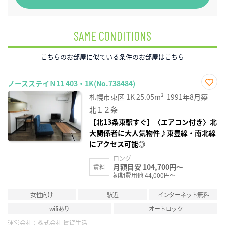
SAME CONDITIONS
こちらのお部屋に似ている条件のお部屋はこちら
ノースステイＮ11 403・1K(No.738484)
お気
札幌市東区
1K
25.05m²
1991年8月築
に入
り登
北１２条
録
【北13条東駅すぐ】〈エアコン付き〉北
大関係者に大人気物件♪東豊線・南北線
にアクセス可能◎
ロング
月額目安 104,700円～
賃料
初期費用他 44,000円～
女性向け
駅近
インターネット無料
wifiあり
オートロック
運営会社：
株式会社 賃貸生活