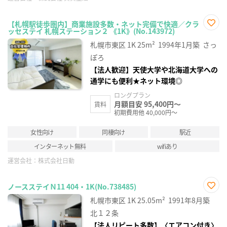
【札幌駅徒歩圏内】商業施設多数・ネット完備で快適／クラ
ッセステイ 札幌ステーション２ 《1K》(No.143972)
お気
に入
札幌市東区
1K
25m²
1994年1月築
さっ
り登
録
ぽろ
【法人歓迎】天使大学や北海道大学への
通学にも便利★ネット環境◎
ロングプラン
月額目安 95,400円～
賃料
初期費用他 40,000円～
女性向け
同棲向け
駅近
インターネット無料
wifiあり
運営会社：
株式会社日動
ノースステイＮ11 404・1K(No.738485)
お気
札幌市東区
1K
25.05m²
1991年8月築
に入
り登
北１２条
録
【法人リピート多数】〈エアコン付き〉