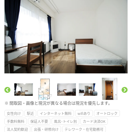
※ 間取図・画像と現況が異なる場合は現況を優先します。
女性向け
駅近
インターネット無料
wifiあり
オートロック
手数料無料
保証人不要
風呂･トイレ別
カード決済OK
法人契約歓迎
出張・研修向け
テレワーク・在宅勤務可