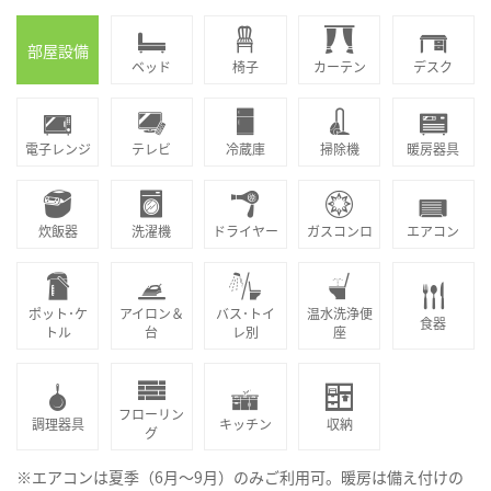
部屋設備
ベッド
椅子
カーテン
デスク
電子レンジ
テレビ
冷蔵庫
掃除機
暖房器具
炊飯器
洗濯機
ドライヤー
ガスコンロ
エアコン
ポット･ケ
アイロン＆
バス･トイ
温水洗浄便
食器
トル
台
レ別
座
フローリン
調理器具
キッチン
収納
グ
※エアコンは夏季（6月～9月）のみご利用可。暖房は備え付けの