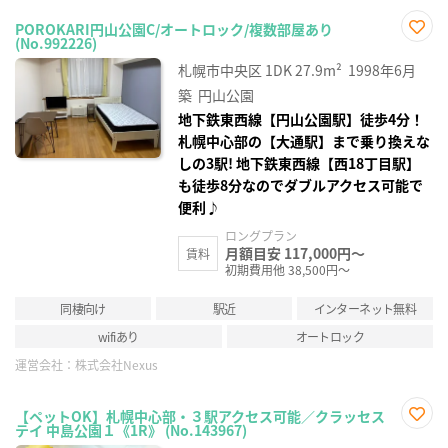
POROKARI円山公園C/オートロック/複数部屋あり
(No.992226)
お気
に入
札幌市中央区
1DK
27.9m²
1998年6月
り登
録
築
円山公園
地下鉄東西線【円山公園駅】徒歩4分！
札幌中心部の【大通駅】まで乗り換えな
しの3駅! 地下鉄東西線【西18丁目駅】
も徒歩8分なのでダブルアクセス可能で
便利♪
ロングプラン
月額目安 117,000円～
賃料
初期費用他 38,500円～
同棲向け
駅近
インターネット無料
wifiあり
オートロック
運営会社：
株式会社Nexus
【ペットOK】札幌中心部・３駅アクセス可能／クラッセス
テイ 中島公園１《1R》 (No.143967)
お気