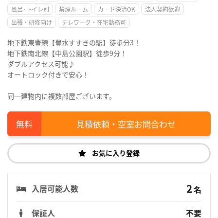
風呂･トイレ別
禁煙ルーム
カード決済OK
法人契約歓迎
出張・研修向け
テレワーク・在宅勤務可
地下鉄東豊線【豊水すすきの駅】徒歩分3！
地下鉄南北線【中島公園駅】徒歩9分！
ダブルアクセス可能♪
オートロック付きで安心！
同一建物内に複数部屋ございます。
見積依頼・空室お問合わせ
お気に入り登録
2
入居可能人数
名
保証人
不要