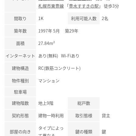
札幌市東豊線
「
豊水すすきの駅
」 徒歩3分
間取り
1K
利用可能人数
2名
築年数
1997年 5月 築29年
面積
27.84m²
インターネット
あり(無料) Wi-Fiあり
建物構造
RC(鉄筋コンクリート)
物件種別
マンション
駐車場
建物階数
地上9階
総戸数
契約形態
建物一時利用
取引態様
貸主
タイプによっ
部屋の向き
鍵の種類
鍵
て異なる