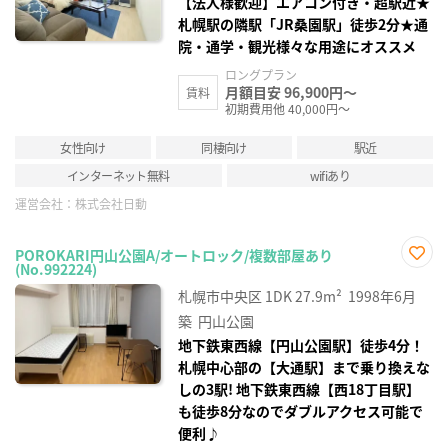
【法人様歓迎】エアコン付き・超駅近★
札幌駅の隣駅「JR桑園駅」徒歩2分★通
院・通学・観光様々な用途にオススメ
ロングプラン
月額目安 96,900円～
賃料
初期費用他 40,000円～
女性向け
同棲向け
駅近
インターネット無料
wifiあり
運営会社：
株式会社日動
POROKARI円山公園A/オートロック/複数部屋あり
(No.992224)
お気
に入
札幌市中央区
1DK
27.9m²
1998年6月
り登
録
築
円山公園
地下鉄東西線【円山公園駅】徒歩4分！
札幌中心部の【大通駅】まで乗り換えな
しの3駅! 地下鉄東西線【西18丁目駅】
も徒歩8分なのでダブルアクセス可能で
便利♪