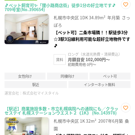
🎵ペット飼育可✨「狸小路商店街」徒歩1分の好立地です🎵
709号室(No.390654)
お気
に入
札幌市中央区
1DK
34.89m²
年月築
さっ
り登
録
ぽろ
【ペット可】二条市場隣！！駅徒歩3分
☆3駅3沿線利用可能な超好立地物件です
🎵
ロング（水道光熱費・清掃費込）
月額目安 102,000円～
賃料
初期費用他 0円～
女性向け
同棲向け
ペット可
駅近
インターネット無料
運営会社：
株式会社マイスタイル
【駅近】商業施設多数・市立札幌病院への通院にも／クラッ
セステイ 札幌ステーションウエスト２《1K》 (No.143978)
お気
に入
札幌市中央区
1K
32m²
2007年6月築
桑
り登
録
園