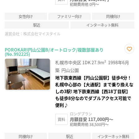
初期費用他 0円～
女性向け
ファミリー向け
同棲向け
駅近
インターネット無料
運営会社：
株式会社マイスタイル
POROKARI円山公園B/オートロック/複数部屋あり
(No.992225)
お気
に入
札幌市中央区
1DK
27.9m²
1998年6月
り登
録
築
円山公園
地下鉄東西線【円山公園駅】徒歩4分！
札幌中心部の【大通駅】まで乗り換えな
しの3駅! 地下鉄東西線【西18丁目駅】
も徒歩8分なのでダブルアクセス可能で
便利♪
ロングプラン
月額目安 117,000円～
賃料
初期費用他 38,500円～
同棲向け
駅近
インターネット無料