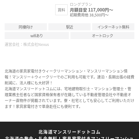
ロングプラン
月額目安 117,000円～
賃料
初期費用他 38,500円～
同棲向け
駅近
インターネット無料
wifiあり
オートロック
運営会社：
株式会社Nexus
北海道の家具家電付きウィークリーマンション・マンスリーマンション情
報！マンスリー＋ウィークリーでのご利用も可能です。連泊・長期出張の経費
削減に、法人様にも大好評！
北海道マンスリードットコムには、宅地建物取引士・マンション管理士・管
理業務主任者など国家資格保有者が在籍している不動産管理会社や不動産オ
ーナー直物件が掲載されています。寮・社宅としても安心してご利用いただけ
ます！家具家電付きで単身赴任にも便利です。
北海道マンスリードットコム
北海道の敷金・礼金無料！家具家電付きマンスリーマンショ