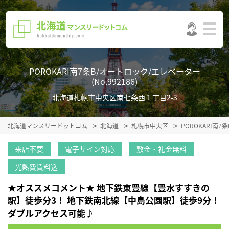
POROKARI南7条B/オートロック/エレベーター
(No.992186)
北海道札幌市中央区南七条西１丁目2-3
北海道マンスリードットコム
北海道
札幌市中央区
POROKARI南
来店不要
電子サイン対応
敷金・礼金無料
光熱費賃料込
★オススメコメント★ 地下鉄東豊線【豊水すすきの
駅】徒歩分3！ 地下鉄南北線【中島公園駅】徒歩9分！
ダブルアクセス可能♪