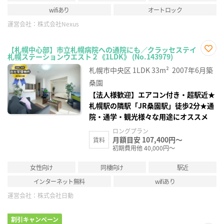
wifiあり
オートロック
運営会社：
株式会社Nexus
【札幌中心部】市立札幌病院への通院にも／クラッセステイ
札幌ステーションウエスト２《1LDK》 (No.143979)
お気
に入
札幌市中央区
1LDK
33m²
2007年6月築
り登
録
桑園
【法人様歓迎】エアコン付き・超駅近★
札幌駅の隣駅「JR桑園駅」徒歩2分★通
院・通学・観光様々な用途にオススメ
ロングプラン
月額目安 107,400円～
賃料
初期費用他 40,000円～
女性向け
同棲向け
駅近
インターネット無料
wifiあり
運営会社：
株式会社日動
割引キャンペーン