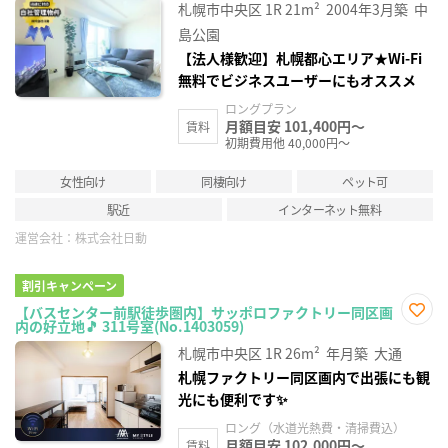
に入
札幌市中央区
1R
21m²
2004年3月築
中
り登
録
島公園
【法人様歓迎】札幌都心エリア★Wi-Fi
無料でビジネスユーザーにもオススメ
ロングプラン
月額目安 101,400円～
賃料
初期費用他 40,000円～
女性向け
同棲向け
ペット可
駅近
インターネット無料
運営会社：
株式会社日動
割引キャンペーン
【バスセンター前駅徒歩圏内】サッポロファクトリー同区画
内の好立地🎵 311号室(No.1403059)
お気
に入
札幌市中央区
1R
26m²
年月築
大通
り登
録
札幌ファクトリー同区画内で出張にも観
光にも便利です✨
ロング（水道光熱費・清掃費込）
月額目安 102,000円～
賃料