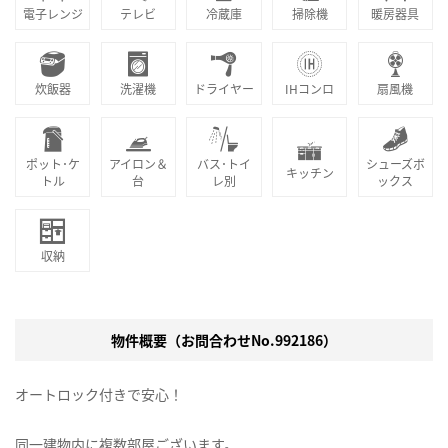
電子レンジ
テレビ
冷蔵庫
掃除機
暖房器具
炊飯器
洗濯機
ドライヤー
IHコンロ
扇風機
ポット･ケ
アイロン＆
バス･トイ
シューズボ
キッチン
トル
台
レ別
ックス
収納
物件概要（お問合わせNo.992186）
オートロック付きで安心！
同一建物内に複数部屋ございます。