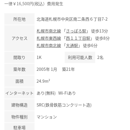
一律￥16,500円(税込）費用発生
所在地
北海道札幌市中央区南二条西６丁目7-2
札幌市南北線
「
さっぽろ駅
」 徒歩13分
アクセス
札幌市東西線
「
西１１丁目駅
」 徒歩8分
札幌市南北線
「
大通駅
」 徒歩6分
間取り
1K
利用可能人数
2名
築年数
2005年 1月 築21年
面積
24.9m²
インターネット
あり(無料) Wi-Fiあり
建物構造
SRC(鉄骨鉄筋コンクリート造)
物件種別
マンション
駐車場