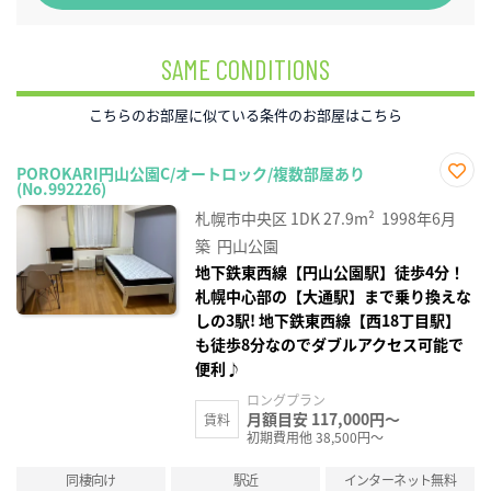
SAME CONDITIONS
こちらのお部屋に似ている条件のお部屋はこちら
POROKARI円山公園C/オートロック/複数部屋あり
(No.992226)
お気
に入
札幌市中央区
1DK
27.9m²
1998年6月
り登
録
築
円山公園
地下鉄東西線【円山公園駅】徒歩4分！
札幌中心部の【大通駅】まで乗り換えな
しの3駅! 地下鉄東西線【西18丁目駅】
も徒歩8分なのでダブルアクセス可能で
便利♪
ロングプラン
月額目安 117,000円～
賃料
初期費用他 38,500円～
同棲向け
駅近
インターネット無料