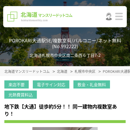
POROKARI大通駅5E/複数室有/バルコニー/ネット無料
(No.992222)
北海道札幌市中央区南二条西６丁目7-2
北海道マンスリードットコム
北海道
札幌市中央区
POROKARI大
来店不要
電子サイン対応
敷金・礼金無料
光熱費賃料込
地下鉄【大通】徒歩約5分！！ 同一建物内複数室あ
り！