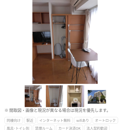
※ 間取図・画像と現況が異なる場合は現況を優先します。
同棲向け
駅近
インターネット無料
wifiあり
オートロック
風呂･トイレ別
禁煙ルーム
カード決済OK
法人契約歓迎