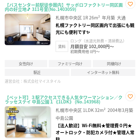
【バスセンター前駅徒歩圏内】サッポロファクトリー同区画
内の好立地🎵 311号室(No.1403059)
お気
に入
札幌市中央区
1R
26m²
年月築
大通
り登
録
札幌ファクトリー同区画内で出張にも観
光にも便利です✨
ロング（水道光熱費・清掃費込）
月額目安 102,000円～
賃料
初期費用他 0円～
女性向け
ファミリー向け
同棲向け
駅近
インターネット無料
運営会社：
株式会社マイスタイル
【ペット可】３駅アクセスできる人気タワーマンション／ク
ラッセステイ 中島公園１《1LDK》 (No.143968)
お気
に入
札幌市中央区
1LDK
32m²
2004年3月築
り登
録
中島公園
【法人歓迎】Wi-Fi無料★管理費０円★
オートロック・防犯カメラ付★管理人常
駐