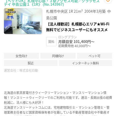
【ペットOK】札幌中心部・３駅アクセス可能／クラッセス
テイ 中島公園１《1R》 (No.143967)
お気
に入
札幌市中央区
1R
21m²
2004年3月築
中
り登
録
島公園
【法人様歓迎】札幌都心エリア★Wi-Fi
無料でビジネスユーザーにもオススメ
ロングプラン
月額目安 101,400円～
賃料
初期費用他 40,000円～
女性向け
同棲向け
ペット可
駅近
インターネット無料
運営会社：
株式会社日動
北海道の家具家電付きウィークリーマンション・マンスリーマンション情
報！マンスリー＋ウィークリーでのご利用も可能です。連泊・長期出張の経費
削減に、法人様にも大好評！
北海道マンスリードットコムには、宅地建物取引士・マンション管理士・管
理業務主任者など国家資格保有者が在籍している不動産管理会社や不動産オ