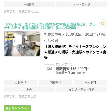
wifiあり
オートロック
運営会社：
株式会社Nexus
【ペット可】エアコン付・緑豊かな中島公園徒歩1分／クラ
ッセステイ 中島公園３《1LDK》 (No.143966)
お気
に入
札幌市中央区
1LDK
32m²
2012年9月築
り登
録
中島公園
【法人様歓迎】デザイナーズマンション
★駅近★札幌駅・大通駅へのアクセス良
好
ロングプラン
月額目安 116,400円～
賃料
初期費用他 40,000円～
女性向け
同棲向け
ペット可
駅近
インターネット無料
運営会社：
株式会社日動
割引キャンペーン