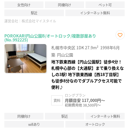
女性向け
同棲向け
ペット可
駅近
インターネット無料
運営会社：
株式会社マイスタイル
POROKARI円山公園B/オートロック/複数部屋あり
(No.992225)
お気
に入
札幌市中央区
1DK
27.9m²
1998年6月
り登
録
築
円山公園
地下鉄東西線【円山公園駅】徒歩4分！
札幌中心部の【大通駅】まで乗り換えな
しの3駅! 地下鉄東西線【西18丁目駅】
も徒歩8分なのでダブルアクセス可能で
便利♪
ロングプラン
月額目安 117,000円～
賃料
初期費用他 38,500円～
同棲向け
駅近
インターネット無料
wifiあり
オートロック