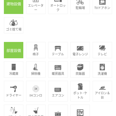
建物設備
エレベータ
オートロッ
駐輪場
TVドアホン
ー
ク
ゴミ捨て場
部屋設備
椅子
テーブル
電子レンジ
テレビ
冷蔵庫
掃除機
暖房器具
炊飯器
洗濯機
ポット･ケ
アイロン＆
ドライヤー
IHコンロ
エアコン
トル
台