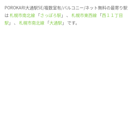
POROKARI大通駅5E/複数室有/バルコニー/ネット無料の最寄り駅
は
札幌市南北線
「
さっぽろ駅
」 、
札幌市東西線
「
西１１丁目
駅
」 、
札幌市南北線
「
大通駅
」 です。