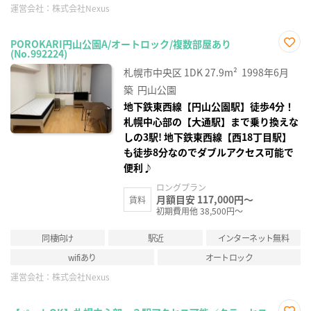
運営会社：
株式会社Nexus
POROKARI円山公園A/オートロック/複数部屋あり
(No.992224)
お気
に入
札幌市中央区
1DK
27.9m²
1998年6月
り登
録
築
円山公園
地下鉄東西線【円山公園駅】徒歩4分！
札幌中心部の【大通駅】まで乗り換えな
しの3駅! 地下鉄東西線【西18丁目駅】
も徒歩8分なのでダブルアクセス可能で
便利♪
ロングプラン
月額目安 117,000円～
賃料
初期費用他 38,500円～
同棲向け
駅近
インターネット無料
wifiあり
オートロック
運営会社：
株式会社Nexus