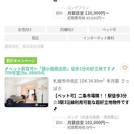
ロングプラン
月額目安 120,900円～
賃料
初期費用他 40,000円～
女性向け
同棲向け
ペット可
駅近
インターネット無料
運営会社：
株式会社日動
割引キャンペーン
🎵ペット飼育可✨「狸小路商店街」徒歩1分の好立地です🎵
709号室(No.390654)
お気
に入
札幌市中央区
1DK
34.89m²
年月築
さっ
り登
録
ぽろ
【ペット可】二条市場隣！！駅徒歩3分
☆3駅3沿線利用可能な超好立地物件です
🎵
ロング（水道光熱費・清掃費込）
月額目安 102,000円～
賃料
初期費用他 0円～