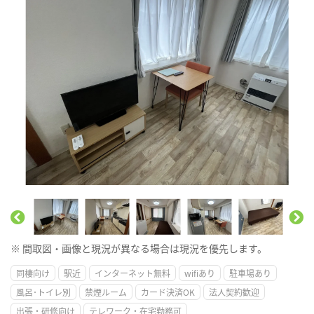
※ 間取図・画像と現況が異なる場合は現況を優先します。
同棲向け
駅近
インターネット無料
wifiあり
駐車場あり
風呂･トイレ別
禁煙ルーム
カード決済OK
法人契約歓迎
出張・研修向け
テレワーク・在宅勤務可