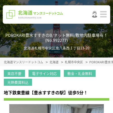
POROKARI豊水すすきのB/ネット無料/敷地内駐車場有！
(No.992277)
北海道札幌市中央区南八条西１丁目13-20
北海道マンスリードットコム
北海道
札幌市中央区
POROKARI
来店不要
電子サイン対応
敷金・礼金無料
光熱費賃料込
地下鉄東豊線【豊水すすきの駅】徒歩5分！