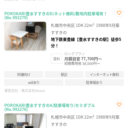
POROKARI豊水すすきのD/ネット無料/敷地内駐車場有！
(No.992279)
お気
に入
札幌市中央区
1DK
22m²
1988年9月築
り登
録
すすきの
地下鉄東豊線【豊水すすきの駅】徒歩5
分！
ロングプラン
月額目安 77,700円～
賃料
初期費用他 38,500円～
同棲向け
駅近
インターネット無料
wifiあり
駐車場あり
運営会社：
株式会社Nexus
POROKARI豊水すすきのA/駐車場有り/セミダブル
(No.992276)
お気
に入
札幌市中央区
1DK
22m²
1988年9月築
り登
録
すすきの