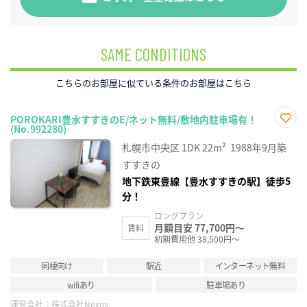
SAME CONDITIONS
こちらのお部屋に似ている条件のお部屋はこちら
POROKARI豊水すすきのE/ネット無料/敷地内駐車場有！
(No.992280)
お気
に入
札幌市中央区
1DK
22m²
1988年9月築
り登
録
すすきの
地下鉄東豊線【豊水すすきの駅】徒歩5
分！
ロングプラン
月額目安 77,700円～
賃料
初期費用他 38,500円～
同棲向け
駅近
インターネット無料
wifiあり
駐車場あり
運営会社：
株式会社Nexus