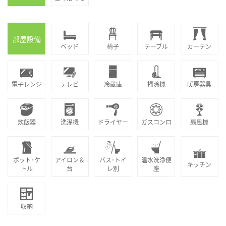
部屋設備
ベッド
椅子
テーブル
カーテン
電子レンジ
テレビ
冷蔵庫
掃除機
暖房器具
炊飯器
洗濯機
ドライヤー
ガスコンロ
扇風機
ポット･ケ
アイロン＆
バス･トイ
温水洗浄便
キッチン
トル
台
レ別
座
収納