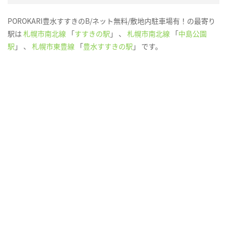
POROKARI豊水すすきのB/ネット無料/敷地内駐車場有！の最寄り
駅は
札幌市南北線
「
すすきの駅
」 、
札幌市南北線
「
中島公園
駅
」 、
札幌市東豊線
「
豊水すすきの駅
」 です。