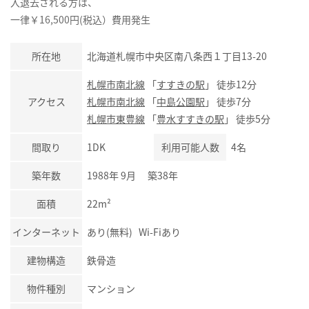
入退去される方は、
一律￥16,500円(税込）費用発生
所在地
北海道札幌市中央区南八条西１丁目13-20
札幌市南北線
「
すすきの駅
」 徒歩12分
アクセス
札幌市南北線
「
中島公園駅
」 徒歩7分
札幌市東豊線
「
豊水すすきの駅
」 徒歩5分
間取り
1DK
利用可能人数
4名
築年数
1988年 9月 築38年
面積
22m²
インターネット
あり(無料) Wi-Fiあり
建物構造
鉄骨造
物件種別
マンション