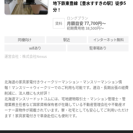
地下鉄東豊線【豊水すすきの駅】徒歩5
分！
ロングプラン
月額目安 77,700円～
賃料
初期費用他 38,500円～
同棲向け
駅近
インターネット無料
wifiあり
駐車場あり
運営会社：
株式会社Nexus
北海道の家具家電付きウィークリーマンション・マンスリーマンション情
報！マンスリー＋ウィークリーでのご利用も可能です。連泊・長期出張の経費
削減に、法人様にも大好評！
北海道マンスリードットコムには、宅地建物取引士・マンション管理士・管
理業務主任者など国家資格保有者が在籍している不動産管理会社や不動産オ
ーナー直物件が掲載されています。寮・社宅としても安心してご利用いただけ
ます！家具家電付きで単身赴任にも便利です。