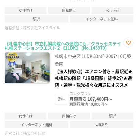
女性向け
同棲向け
ペット可
駅近
インターネット無料
運営会社：
株式会社マイスタイル
【札幌中心部】市立札幌病院への通院にも／クラッセステイ
札幌ステーションウエスト２《1LDK》 (No.143979)
お気
に入
札幌市中央区
1LDK
33m²
2007年6月築
り登
録
桑園
【法人様歓迎】エアコン付き・超駅近★
札幌駅の隣駅「JR桑園駅」徒歩2分★通
院・通学・観光様々な用途にオススメ
ロングプラン
月額目安 107,400円～
賃料
初期費用他 40,000円～
女性向け
同棲向け
駅近
インターネット無料
wifiあり
運営会社：
株式会社日動