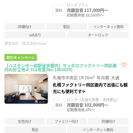
ロングプラン
月額目安 117,000円～
賃料
初期費用他 38,500円～
同棲向け
駅近
インターネット無料
wifiあり
オートロック
運営会社：
株式会社Nexus
割引キャンペーン
【バスセンター前駅徒歩圏内】サッポロファクトリー同区画
内の好立地🎵 311号室(No.1403059)
お気
に入
札幌市中央区
1R
26m²
年月築
大通
り登
録
札幌ファクトリー同区画内で出張にも観
光にも便利です✨
ロング（水道光熱費・清掃費込）
月額目安 102,000円～
賃料
初期費用他 0円～
女性向け
ファミリー向け
同棲向け
駅近
インターネット無料