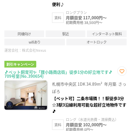
便利♪
ロングプラン
月額目安 117,000円～
賃料
初期費用他 38,500円～
同棲向け
駅近
インターネット無料
wifiあり
オートロック
運営会社：
株式会社Nexus
割引キャンペーン
🎵ペット飼育可✨「狸小路商店街」徒歩1分の好立地です🎵
709号室(No.390654)
お気
に入
札幌市中央区
1DK
34.89m²
年月築
さっ
り登
録
ぽろ
【ペット可】二条市場隣！！駅徒歩3分
☆3駅3沿線利用可能な超好立地物件です
🎵
ロング（水道光熱費・清掃費込）
月額目安 102,000円～
賃料
初期費用他 0円～