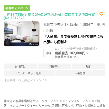
割引キャンペーン
「西18丁目駅」徒歩2分の好立地🎵wi-fi完備です🎵 703号室
(No.1312328)
お気
に入
札幌市中央区
1R
15.4m²
1984年月築
円
り登
録
山公園
『大通駅』まで乗換無し4分で観光にも
出張にも便利🎵
ロング（水道光熱費・清掃費込）
月額目安 102,000円～
賃料
初期費用他 0円～
女性向け
同棲向け
駅近
インターネット無料
wifiあり
運営会社：
株式会社マイスタイル
北海道の家具家電付きウィークリーマンション・マンスリーマンション情
報！マンスリー＋ウィークリーでのご利用も可能です。連泊・長期出張の経費