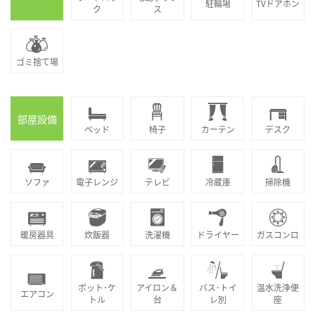
駐輪場
TVドアホン
ク
ス
ゴミ捨て場
部屋設備
ベッド
椅子
カーテン
デスク
ソファ
電子レンジ
テレビ
冷蔵庫
掃除機
暖房器具
炊飯器
洗濯機
ドライヤー
ガスコンロ
ポット･ケ
アイロン＆
バス･トイ
温水洗浄便
エアコン
トル
台
レ別
座