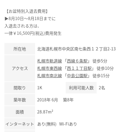
【お盆特別入退去費用】
▶8月10日～8月18日までに
入退去される方は、
一律￥16,500円(税込)費用発生
所在地
北海道札幌市中央区南七条西１２丁目2-13
札幌市軌道線
「
西線６条駅
」 徒歩5分
アクセス
札幌市東西線
「
西１１丁目駅
」 徒歩10分
札幌市南北線
「
中島公園駅
」 徒歩15分
間取り
1K
利用可能人数
2名
築年数
2018年 6月 築8年
面積
28.87m²
インターネット
あり(無料) Wi-Fiあり