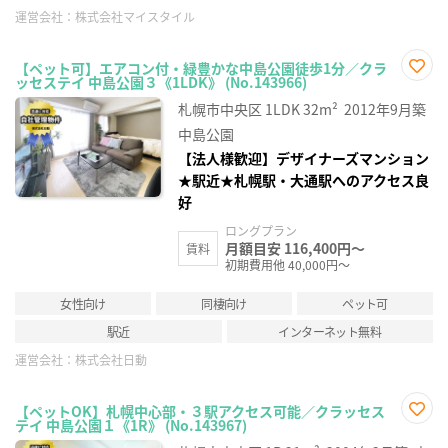
運営会社：
株式会社マイスタイル
【ペット可】エアコン付・緑豊かな中島公園徒歩1分／クラ
ッセステイ 中島公園３《1LDK》 (No.143966)
お気
に入
札幌市中央区
1LDK
32m²
2012年9月築
り登
録
中島公園
【法人様歓迎】デザイナーズマンション
★駅近★札幌駅・大通駅へのアクセス良
好
ロングプラン
月額目安 116,400円～
賃料
初期費用他 40,000円～
女性向け
同棲向け
ペット可
駅近
インターネット無料
運営会社：
株式会社日動
【ペットOK】札幌中心部・３駅アクセス可能／クラッセス
テイ 中島公園１《1R》 (No.143967)
お気
に入