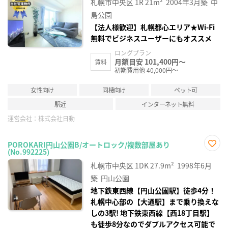
札幌市中央区
1R
21m²
2004年3月築
中
り登
録
島公園
【法人様歓迎】札幌都心エリア★Wi-Fi
無料でビジネスユーザーにもオススメ
ロングプラン
月額目安 101,400円～
賃料
初期費用他 40,000円～
女性向け
同棲向け
ペット可
駅近
インターネット無料
運営会社：
株式会社日動
POROKARI円山公園B/オートロック/複数部屋あり
(No.992225)
お気
に入
札幌市中央区
1DK
27.9m²
1998年6月
り登
録
築
円山公園
地下鉄東西線【円山公園駅】徒歩4分！
札幌中心部の【大通駅】まで乗り換えな
しの3駅! 地下鉄東西線【西18丁目駅】
も徒歩8分なのでダブルアクセス可能で