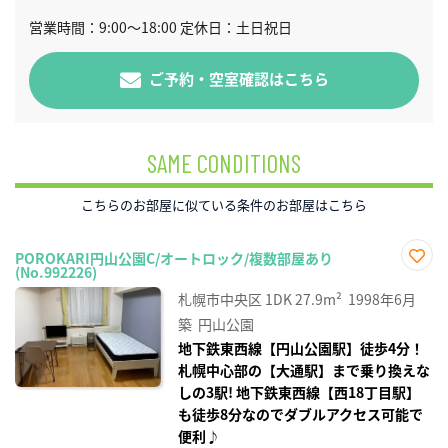
営業時間：9:00～18:00 定休日：土日祝日
ご予約・空室確認はこちら
SAME CONDITIONS
こちらのお部屋に似ている条件のお部屋はこちら
POROKARI円山公園C/オートロック/複数部屋あり
(No.992226)
お気
に入
札幌市中央区
1DK
27.9m²
1998年6月
り登
録
築
円山公園
地下鉄東西線【円山公園駅】徒歩4分！
札幌中心部の【大通駅】まで乗り換えな
しの3駅! 地下鉄東西線【西18丁目駅】
も徒歩8分なのでダブルアクセス可能で
便利♪