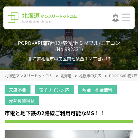
POROKARI南7西12/築浅/セミダブル/エアコン
(No.992331)
北海道札幌市中央区南七条西１２丁目2-13
北海道マンスリードットコム
北海道
札幌市中央区
POROKARI南
来店不要
電子サイン対応
敷金・礼金無料
光熱費賃料込
市電と地下鉄の2路線ご利用可能なMS！！