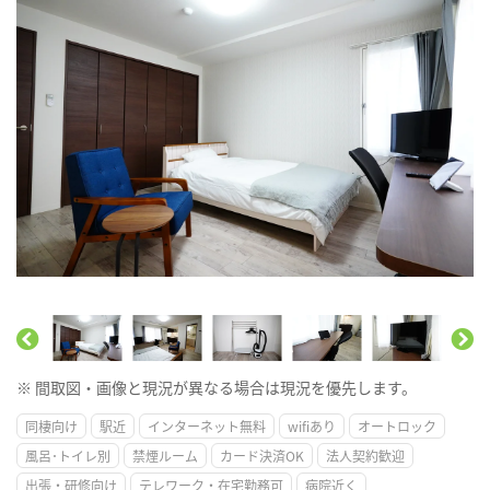
※ 間取図・画像と現況が異なる場合は現況を優先します。
同棲向け
駅近
インターネット無料
wifiあり
オートロック
風呂･トイレ別
禁煙ルーム
カード決済OK
法人契約歓迎
出張・研修向け
テレワーク・在宅勤務可
病院近く