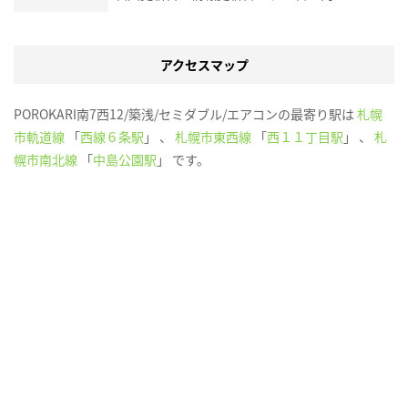
アクセスマップ
POROKARI南7西12/築浅/セミダブル/エアコンの最寄り駅は
札幌
市軌道線
「
西線６条駅
」 、
札幌市東西線
「
西１１丁目駅
」 、
札
幌市南北線
「
中島公園駅
」 です。