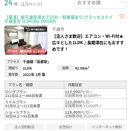
24
件（1/1ページ）
【築浅】新千歳空港まで25分・駐車場あり/クラッセステイ
千歳高台 1LDK(No.800160)
お気
に入
千歳市
り登
録
【法人さま歓迎】エアコン・Wi-Fi付★
広々とした1LDK♪長期滞在にもおすす
めです！
アクセス
千歳線「長都駅」
間取り
1LDK
面積
42.08m²
築年数
2021年 3月 築
プラン名・期間
月額目安
123,900
円/月～
ロングプラン
211日以上～366日未満
初期費用他 40,000円～
123,900
円/月～
ミドルプラン
91日以上～211日未満
初期費用他 33,000円～
128,400
円/月～
ショートプラン
30日以上～91日未満
初期費用他 20,000円～
法人契約歓迎
女性向け
インターネット無料