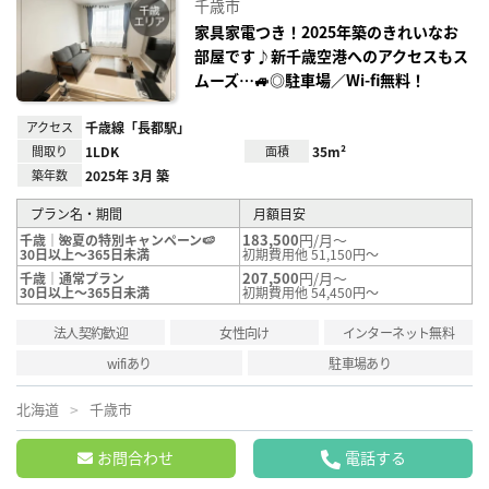
千歳市
り登
録
家具家電つき！2025年築のきれいなお
部屋です♪新千歳空港へのアクセスもス
ムーズ…🚙◎駐車場／Wi-fi無料！
アクセス
千歳線「長都駅」
間取り
1LDK
面積
35m²
築年数
2025年 3月 築
プラン名・期間
月額目安
183,500
円/月～
千歳｜🌺夏の特別キャンペーン🍉
30日以上～365日未満
初期費用他 51,150円～
207,500
円/月～
千歳｜通常プラン
30日以上～365日未満
初期費用他 54,450円～
法人契約歓迎
女性向け
インターネット無料
wifiあり
駐車場あり
北海道
千歳市
お問合わせ
電話する