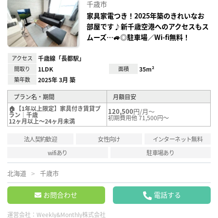
に入
千歳市
り登
録
家具家電つき！2025年築のきれいなお
部屋です♪新千歳空港へのアクセスもス
ムーズ…🚙◎駐車場／Wi-fi無料！
アクセス
千歳線「長都駅」
間取り
1LDK
面積
35m²
築年数
2025年 3月 築
プラン名・期間
月額目安
🏠【1年以上限定】家具付き賃貸プ
120,500
円/月～
ラン｜千歳
初期費用他 71,500円～
12ヶ月以上～24ヶ月未満
法人契約歓迎
女性向け
インターネット無料
wifiあり
駐車場あり
北海道
千歳市
お問合わせ
電話する
運営会社：
Weekly&Monthly株式会社