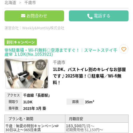
北海道
千歳市
お問合わせ
電話する
運営会社：
Weekly&Monthly株式会社
割引キャンペーン
🌸N駐車場・Wi-Fi無料◎空港まですぐ！｜スマートステイ千
歳🌸 １LDK(No.1053921)
お気
に入
千歳市
り登
録
1LDK、バストイレ別のキレイなお部屋
です♪2025年築！◎駐車場／Wi-fi無
料！
アクセス
千歳線「長都駅」
間取り
1LDK
面積
35m²
築年数
2025年 3月 築
プラン名・期間
月額目安
183,500
円/月～
千歳｜🌺夏の特別キャンペーン🍉
30日以上～365日未満
初期費用他 51,150円～