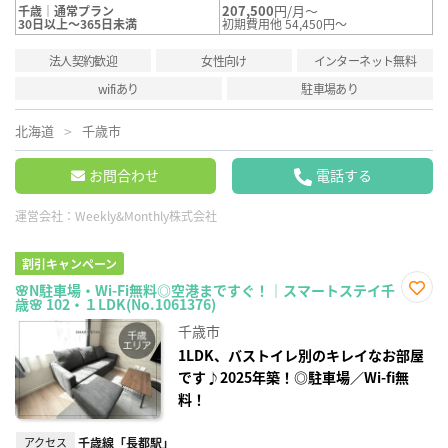
207,500
円/月～
千歳｜通常プラン
30日以上～365日未満
初期費用他 54,450円～
法人契約歓迎
女性向け
インターネット無料
wifiあり
駐車場あり
北海道
千歳市
お問合わせ
電話する
運営会社：
Weekly&Monthly株式会社
割引キャンペーン
🌸N駐車場・Wi-Fi無料◎空港まですぐ！｜スマートステイ千
歳🌸 102・１LDK(No.1061376)
お気
に入
千歳市
り登
録
1LDK、バストイレ別のキレイなお部屋
です♪2025年築！◎駐車場／Wi-fi無
料！
アクセス
千歳線「長都駅」