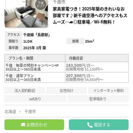
千歳市
り登
録
家具家電つき！2025年築のきれいなお
部屋です♪新千歳空港へのアクセスもス
ムーズ…🚙◎駐車場／Wi-fi無料！
アクセス
千歳線「長都駅」
間取り
1LDK
面積
35m²
築年数
2025年 3月 築
プラン名・期間
月額目安
183,500
円/月～
千歳｜🌺夏の特別キャンペーン🍉
30日以上～365日未満
初期費用他 51,150円～
207,500
円/月～
千歳｜通常プラン
30日以上～365日未満
初期費用他 54,450円～
法人契約歓迎
女性向け
インターネット無料
wifiあり
駐車場あり
北海道
千歳市
お問合わせ
電話する