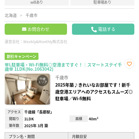
wifiあり
駐車場あり
北海道
千歳市
お問合わせ
電話する
運営会社：
Weekly&Monthly株式会社
割引キャンペーン
🌸L駐車場・Wi-Fi無料◎空港まですぐ！｜スマートステイ千
歳🌸 1LDK(No.1063042)
お気
に入
千歳市
り登
録
2025年築♪きれいなお部屋です！新千
歳空港エリアへのアクセスもスムーズ◎
駐車場／Wi-fi無料
アクセス
千歳線「長都駅」
間取り
1LDK
面積
40m²
築年数
2025年 3月 築
プラン名・期間
月額目安