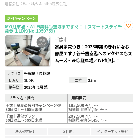
運営会社：
Weekly&Monthly株式会社
割引キャンペーン
🌸O駐車場・Wi-Fi無料◎空港まですぐ！｜スマートステイ千
歳🌸 １LDK(No.1050759)
お気
に入
千歳市
り登
録
家具家電つき！2025年築のきれいなお
部屋です♪新千歳空港へのアクセスもス
ムーズ…🚙◎駐車場／Wi-fi無料！
アクセス
千歳線「長都駅」
間取り
1LDK
面積
35m²
築年数
2025年 3月 築
プラン名・期間
月額目安
183,500
円/月～
千歳｜🌺夏の特別キャンペーン🍉
30日以上～365日未満
初期費用他 51,150円～
207,500
円/月～
千歳｜通常プラン
30日以上～365日未満
初期費用他 54,450円～
法人契約歓迎
女性向け
インターネット無料