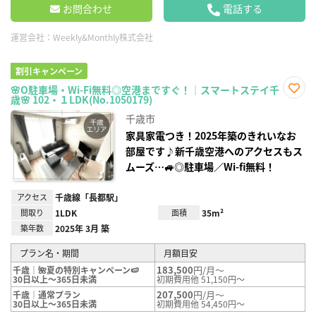
お問合わせ
電話する
運営会社：
Weekly&Monthly株式会社
割引キャンペーン
🌸O駐車場・Wi-Fi無料◎空港まですぐ！｜スマートステイ千
歳🌸 102・１LDK(No.1050179)
お気
に入
千歳市
り登
録
家具家電つき！2025年築のきれいなお
部屋です♪新千歳空港へのアクセスもス
ムーズ…🚙◎駐車場／Wi-fi無料！
アクセス
千歳線「長都駅」
間取り
1LDK
面積
35m²
築年数
2025年 3月 築
プラン名・期間
月額目安
183,500
円/月～
千歳｜🌺夏の特別キャンペーン🍉
30日以上～365日未満
初期費用他 51,150円～
207,500
円/月～
千歳｜通常プラン
30日以上～365日未満
初期費用他 54,450円～