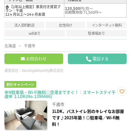
🏠【1年以上限定】家具付き賃貸プ
120,500
円/月～
ラン｜千歳
初期費用他 71,500円～
12ヶ月以上～24ヶ月未満
法人契約歓迎
女性向け
インターネット無料
wifiあり
駐車場あり
北海道
千歳市
お問合わせ
電話する
運営会社：
Weekly&Monthly株式会社
割引キャンペーン
🌸N駐車場・Wi-Fi無料◎空港まですぐ！｜スマートステイ千
歳🌸 １LDK(No.1396666)
お気
に入
千歳市
り登
録
1LDK、バストイレ別のキレイなお部屋
です♪2025年築！◎駐車場／Wi-fi無
料！