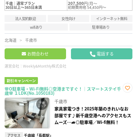
207,500
円/月～
千歳｜通常プラン
30日以上～365日未満
初期費用他 54,450円～
法人契約歓迎
女性向け
インターネット無料
wifiあり
駐車場あり
北海道
千歳市
お問合わせ
電話する
運営会社：
Weekly&Monthly株式会社
割引キャンペーン
🌸O駐車場・Wi-Fi無料◎空港まですぐ！｜スマートステイ千
歳🌸 １LDK(No.1050183)
お気
に入
千歳市
り登
録
家具家電つき！2025年築のきれいなお
部屋です♪新千歳空港へのアクセスもス
ムーズ…🚙◎駐車場／Wi-fi無料！
アクセス
千歳線「長都駅」