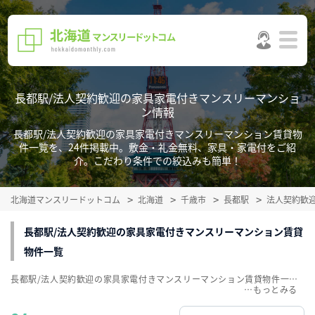
長都駅/法人契約歓迎の家具家電付きマンスリーマンショ
ン情報
長都駅/法人契約歓迎の家具家電付きマンスリーマンション賃貸物
件一覧を、24件掲載中。敷金・礼金無料、家具・家電付をご紹
介。こだわり条件での絞込みも簡単！
北海道マンスリードットコム
北海道
千歳市
長都駅
法人契約歓
長都駅/法人契約歓迎の家具家電付きマンスリーマンション賃貸
物件一覧
長都駅/法人契約歓迎の家具家電付きマンスリーマンション賃貸物件一覧を、24件掲載中。敷金・礼金無料、家具・家電付をご紹介。こだわり条件での絞込みも簡単！
…