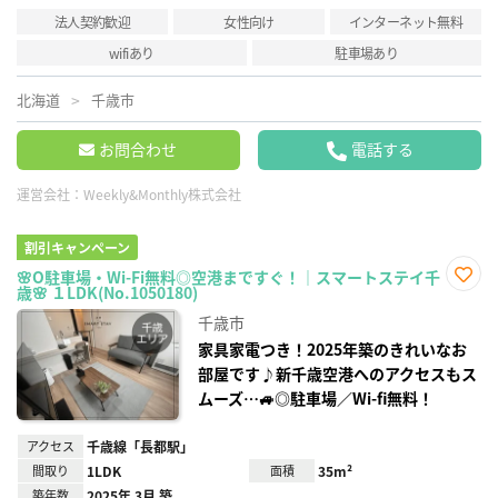
法人契約歓迎
女性向け
インターネット無料
wifiあり
駐車場あり
北海道
千歳市
お問合わせ
電話する
運営会社：
Weekly&Monthly株式会社
割引キャンペーン
🌸O駐車場・Wi-Fi無料◎空港まですぐ！｜スマートステイ千
歳🌸 １LDK(No.1050180)
お気
に入
千歳市
り登
録
家具家電つき！2025年築のきれいなお
部屋です♪新千歳空港へのアクセスもス
ムーズ…🚙◎駐車場／Wi-fi無料！
アクセス
千歳線「長都駅」
間取り
1LDK
面積
35m²
築年数
2025年 3月 築