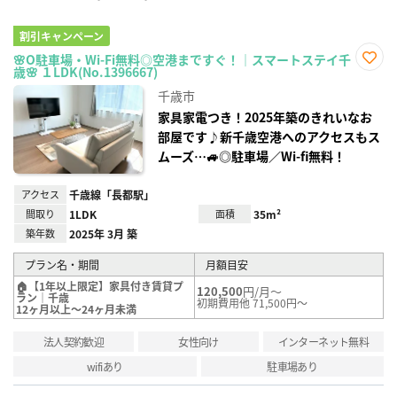
割引キャンペーン
🌸O駐車場・Wi-Fi無料◎空港まですぐ！｜スマートステイ千
歳🌸 １LDK(No.1396667)
お気
に入
千歳市
り登
録
家具家電つき！2025年築のきれいなお
部屋です♪新千歳空港へのアクセスもス
ムーズ…🚙◎駐車場／Wi-fi無料！
アクセス
千歳線「長都駅」
間取り
1LDK
面積
35m²
築年数
2025年 3月 築
プラン名・期間
月額目安
🏠【1年以上限定】家具付き賃貸プ
120,500
円/月～
ラン｜千歳
初期費用他 71,500円～
12ヶ月以上～24ヶ月未満
法人契約歓迎
女性向け
インターネット無料
wifiあり
駐車場あり