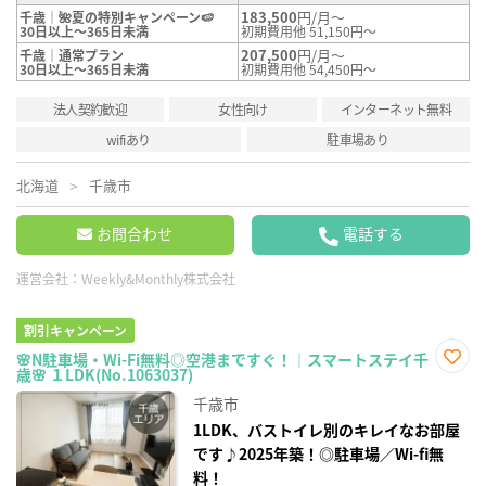
183,500
円/月～
千歳｜🌺夏の特別キャンペーン🍉
30日以上～365日未満
初期費用他 51,150円～
207,500
円/月～
千歳｜通常プラン
30日以上～365日未満
初期費用他 54,450円～
法人契約歓迎
女性向け
インターネット無料
wifiあり
駐車場あり
北海道
千歳市
お問合わせ
電話する
運営会社：
Weekly&Monthly株式会社
割引キャンペーン
🌸N駐車場・Wi-Fi無料◎空港まですぐ！｜スマートステイ千
歳🌸 １LDK(No.1063037)
お気
に入
千歳市
り登
録
1LDK、バストイレ別のキレイなお部屋
です♪2025年築！◎駐車場／Wi-fi無
料！