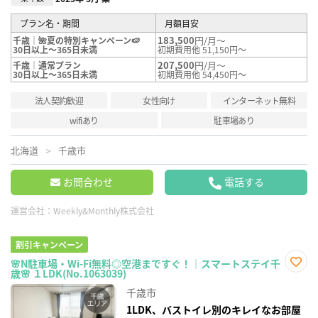
プラン名・期間
月額目安
183,500
円/月～
千歳｜🌺夏の特別キャンペーン🍉
30日以上～365日未満
初期費用他 51,150円～
207,500
円/月～
千歳｜通常プラン
30日以上～365日未満
初期費用他 54,450円～
法人契約歓迎
女性向け
インターネット無料
wifiあり
駐車場あり
北海道
千歳市
お問合わせ
電話する
運営会社：
Weekly&Monthly株式会社
割引キャンペーン
🌸N駐車場・Wi-Fi無料◎空港まですぐ！｜スマートステイ千
歳🌸 １LDK(No.1063039)
お気
に入
千歳市
り登
録
1LDK、バストイレ別のキレイなお部屋