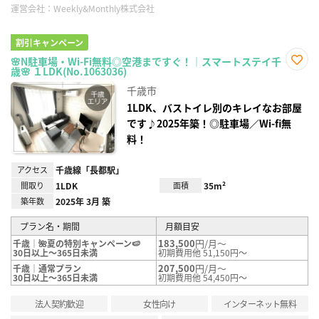
運営会社：
Weekly&Monthly株式会社
割引キャンペーン
🌸N駐車場・Wi-Fi無料◎空港まですぐ！｜スマートステイ千
歳🌸 １LDK(No.1063036)
お気
に入
千歳市
り登
録
1LDK、バストイレ別のキレイなお部屋
です♪2025年築！◎駐車場／Wi-fi無
料！
アクセス
千歳線「長都駅」
間取り
1LDK
面積
35m²
築年数
2025年 3月 築
プラン名・期間
月額目安
183,500
円/月～
千歳｜🌺夏の特別キャンペーン🍉
30日以上～365日未満
初期費用他 51,150円～
207,500
円/月～
千歳｜通常プラン
30日以上～365日未満
初期費用他 54,450円～
法人契約歓迎
女性向け
インターネット無料