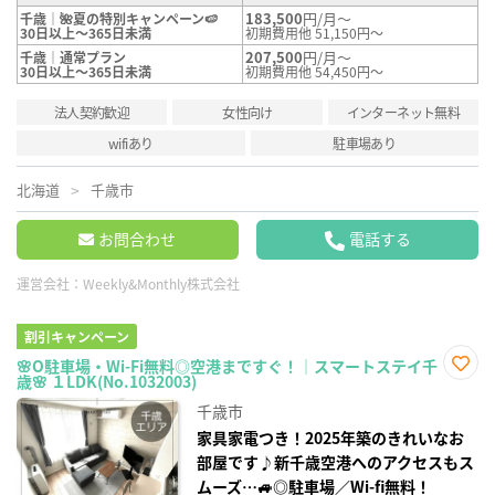
183,500
円/月～
千歳｜🌺夏の特別キャンペーン🍉
30日以上～365日未満
初期費用他 51,150円～
207,500
円/月～
千歳｜通常プラン
30日以上～365日未満
初期費用他 54,450円～
法人契約歓迎
女性向け
インターネット無料
wifiあり
駐車場あり
北海道
千歳市
お問合わせ
電話する
運営会社：
Weekly&Monthly株式会社
割引キャンペーン
🌸O駐車場・Wi-Fi無料◎空港まですぐ！｜スマートステイ千
歳🌸 １LDK(No.1032003)
お気
に入
千歳市
り登
録
家具家電つき！2025年築のきれいなお
部屋です♪新千歳空港へのアクセスもス
ムーズ…🚙◎駐車場／Wi-fi無料！