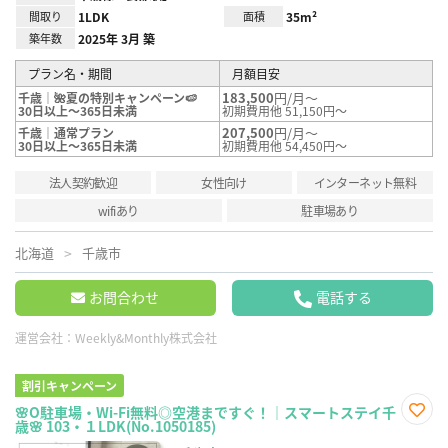
間取り
1LDK
面積
35m²
築年数
2025年 3月 築
プラン名・期間
月額目安
183,500
円/月～
千歳｜🌺夏の特別キャンペーン🍉
30日以上～365日未満
初期費用他 51,150円～
207,500
円/月～
千歳｜通常プラン
30日以上～365日未満
初期費用他 54,450円～
法人契約歓迎
女性向け
インターネット無料
wifiあり
駐車場あり
北海道
千歳市
お問合わせ
電話する
運営会社：
Weekly&Monthly株式会社
割引キャンペーン
🌸O駐車場・Wi-Fi無料◎空港まですぐ！｜スマートステイ千
歳🌸 103・１LDK(No.1050185)
お気
に入