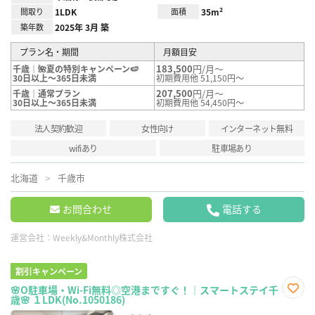
間取り
1LDK
面積
35m²
築年数
2025年 3月 築
プラン名・期間
月額目安
183,500
円/月～
千歳｜🌺夏の特別キャンペーン🍉
30日以上～365日未満
初期費用他 51,150円～
207,500
円/月～
千歳｜通常プラン
30日以上～365日未満
初期費用他 54,450円～
法人契約歓迎
女性向け
インターネット無料
wifiあり
駐車場あり
北海道
千歳市
お問合わせ
電話する
運営会社：
Weekly&Monthly株式会社
割引キャンペーン
🌸O駐車場・Wi-Fi無料◎空港まですぐ！｜スマートステイ千
歳🌸 １LDK(No.1050186)
お気
に入