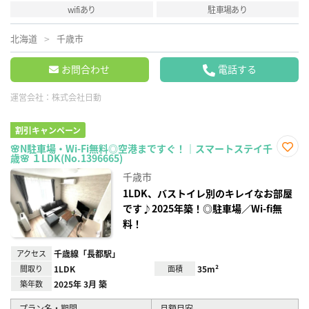
wifiあり
駐車場あり
北海道
千歳市
お問合わせ
電話する
運営会社：
株式会社日動
割引キャンペーン
🌸N駐車場・Wi-Fi無料◎空港まですぐ！｜スマートステイ千
歳🌸 １LDK(No.1396665)
お気
に入
千歳市
り登
録
1LDK、バストイレ別のキレイなお部屋
です♪2025年築！◎駐車場／Wi-fi無
料！
アクセス
千歳線「長都駅」
間取り
1LDK
面積
35m²
築年数
2025年 3月 築
プラン名・期間
月額目安