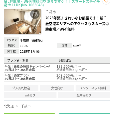
🌸L駐車場・Wi-Fi無料◎空港まですぐ！｜スマートステイ千
歳🌸 1LDK(No.1063043)
お気
に入
千歳市
り登
録
2025年築♪きれいなお部屋です！新千
歳空港エリアへのアクセスもスムーズ◎
駐車場／Wi-fi無料
アクセス
千歳線「長都駅」
間取り
1LDK
面積
40m²
築年数
2025年 3月 築
プラン名・期間
月額目安
183,500
円/月～
千歳｜🌺夏の特別キャンペーン🍉
30日以上～365日未満
初期費用他 51,150円～
207,500
円/月～
千歳｜通常プラン
30日以上～365日未満
初期費用他 54,450円～
法人契約歓迎
女性向け
インターネット無料
wifiあり
駐車場あり
北海道
千歳市