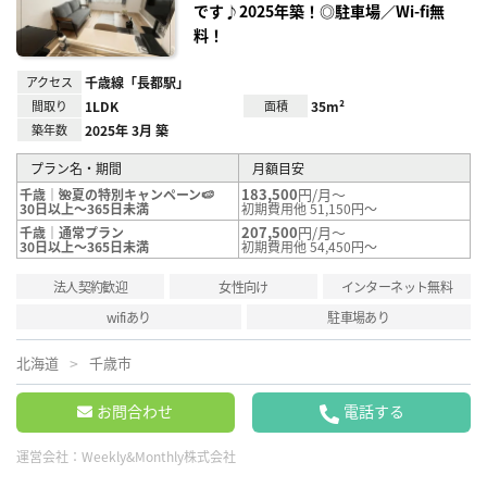
です♪2025年築！◎駐車場／Wi-fi無
料！
アクセス
千歳線「長都駅」
間取り
1LDK
面積
35m²
築年数
2025年 3月 築
プラン名・期間
月額目安
183,500
円/月～
千歳｜🌺夏の特別キャンペーン🍉
30日以上～365日未満
初期費用他 51,150円～
207,500
円/月～
千歳｜通常プラン
30日以上～365日未満
初期費用他 54,450円～
法人契約歓迎
女性向け
インターネット無料
wifiあり
駐車場あり
北海道
千歳市
お問合わせ
電話する
運営会社：
Weekly&Monthly株式会社