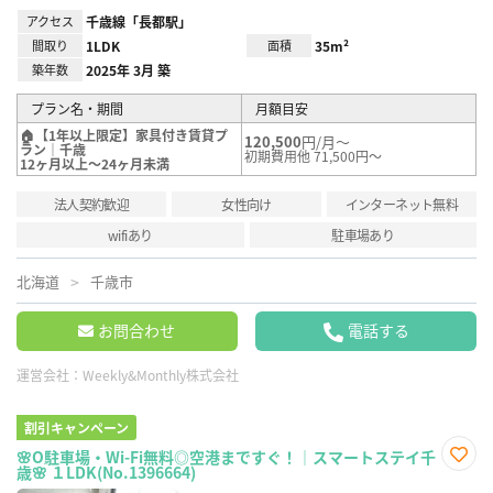
アクセス
千歳線「長都駅」
間取り
1LDK
面積
35m²
築年数
2025年 3月 築
プラン名・期間
月額目安
🏠【1年以上限定】家具付き賃貸プ
120,500
円/月～
ラン｜千歳
初期費用他 71,500円～
12ヶ月以上～24ヶ月未満
法人契約歓迎
女性向け
インターネット無料
wifiあり
駐車場あり
北海道
千歳市
お問合わせ
電話する
運営会社：
Weekly&Monthly株式会社
割引キャンペーン
🌸O駐車場・Wi-Fi無料◎空港まですぐ！｜スマートステイ千
歳🌸 １LDK(No.1396664)
お気