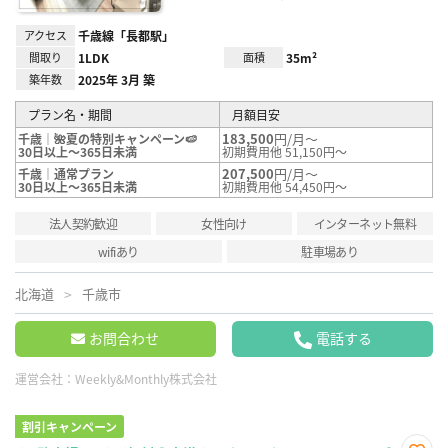
アクセス
千歳線「長都駅」
間取り
1LDK
面積
35m²
築年数
2025年 3月 築
プラン名・期間
月額目安
183,500
円/月～
千歳｜🌺夏の特別キャンペーン🍉
30日以上～365日未満
初期費用他 51,150円～
207,500
円/月～
千歳｜通常プラン
30日以上～365日未満
初期費用他 54,450円～
法人契約歓迎
女性向け
インターネット無料
wifiあり
駐車場あり
北海道
千歳市
お問合わせ
電話する
運営会社：
Weekly&Monthly株式会社
割引キャンペーン