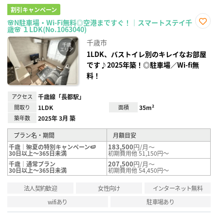
割引キャンペーン
🌸N駐車場・Wi-Fi無料◎空港まですぐ！｜スマートステイ千
歳🌸 １LDK(No.1063040)
お気
に入
千歳市
り登
録
1LDK、バストイレ別のキレイなお部屋
です♪2025年築！◎駐車場／Wi-fi無
料！
アクセス
千歳線「長都駅」
間取り
1LDK
面積
35m²
築年数
2025年 3月 築
プラン名・期間
月額目安
183,500
円/月～
千歳｜🌺夏の特別キャンペーン🍉
30日以上～365日未満
初期費用他 51,150円～
207,500
円/月～
千歳｜通常プラン
30日以上～365日未満
初期費用他 54,450円～
法人契約歓迎
女性向け
インターネット無料
wifiあり
駐車場あり