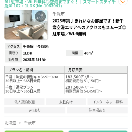
🌸L駐車場・Wi-Fi無料◎空港まですぐ！｜スマートステイ千
歳🌸 102・1LDK(No.1063041)
お気
に入
千歳市
り登
録
2025年築♪きれいなお部屋です！新千
歳空港エリアへのアクセスもスムーズ◎
駐車場／Wi-fi無料
アクセス
千歳線「長都駅」
間取り
1LDK
面積
40m²
築年数
2025年 3月 築
プラン名・期間
月額目安
183,500
円/月～
千歳｜🌺夏の特別キャンペーン🍉
30日以上～365日未満
初期費用他 51,150円～
207,500
円/月～
千歳｜通常プラン
30日以上～365日未満
初期費用他 54,450円～
法人契約歓迎
女性向け
インターネット無料
wifiあり
駐車場あり
北海道
千歳市