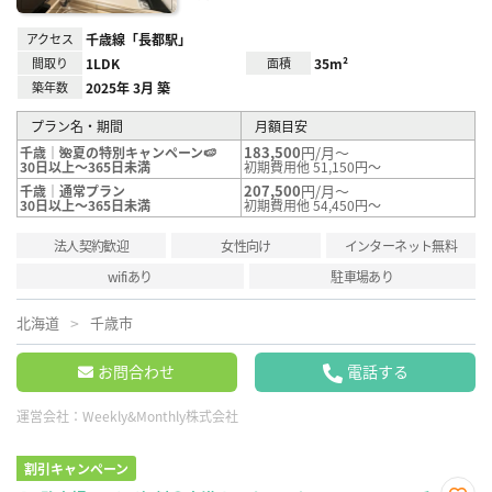
アクセス
千歳線「長都駅」
間取り
1LDK
面積
35m²
築年数
2025年 3月 築
プラン名・期間
月額目安
183,500
円/月～
千歳｜🌺夏の特別キャンペーン🍉
30日以上～365日未満
初期費用他 51,150円～
207,500
円/月～
千歳｜通常プラン
30日以上～365日未満
初期費用他 54,450円～
法人契約歓迎
女性向け
インターネット無料
wifiあり
駐車場あり
北海道
千歳市
お問合わせ
電話する
運営会社：
Weekly&Monthly株式会社
割引キャンペーン