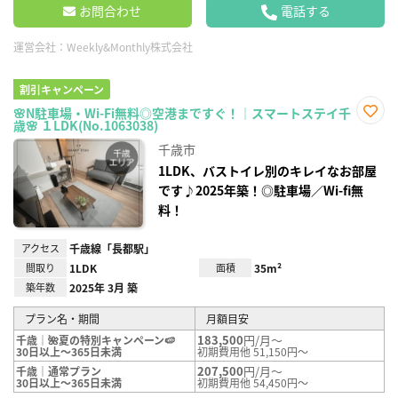
お問合わせ
電話する
運営会社：
Weekly&Monthly株式会社
割引キャンペーン
🌸N駐車場・Wi-Fi無料◎空港まですぐ！｜スマートステイ千
歳🌸 １LDK(No.1063038)
お気
に入
千歳市
り登
録
1LDK、バストイレ別のキレイなお部屋
です♪2025年築！◎駐車場／Wi-fi無
料！
アクセス
千歳線「長都駅」
間取り
1LDK
面積
35m²
築年数
2025年 3月 築
プラン名・期間
月額目安
183,500
円/月～
千歳｜🌺夏の特別キャンペーン🍉
30日以上～365日未満
初期費用他 51,150円～
207,500
円/月～
千歳｜通常プラン
30日以上～365日未満
初期費用他 54,450円～