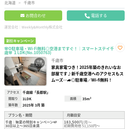
北海道
千歳市
お問合わせ
電話する
運営会社：
Weekly&Monthly株式会社
割引キャンペーン
🌸O駐車場・Wi-Fi無料◎空港まですぐ！｜スマートステイ千
歳🌸 １LDK(No.1050763)
お気
に入
千歳市
り登
録
家具家電つき！2025年築のきれいなお
部屋です♪新千歳空港へのアクセスもス
ムーズ…🚙◎駐車場／Wi-fi無料！
アクセス
千歳線「長都駅」
間取り
1LDK
面積
35m²
築年数
2025年 3月 築
プラン名・期間
月額目安
183,500
円/月～
千歳｜🌺夏の特別キャンペーン🍉
30日以上～365日未満
初期費用他 51,150円～