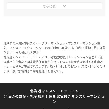
さらに表示
北海道の家具家電付きウィークリーマンション・マンスリーマンション情
報！マンスリー＋ウィークリーでのご利用も可能です。連泊・長期出張の経費
削減に、法人様にも大好評！
北海道マンスリードットコムには、宅地建物取引士・マンション管理士・管
理業務主任者など国家資格保有者が在籍している不動産管理会社や不動産オ
ーナー直物件が掲載されています。寮・社宅としても安心してご利用いただけ
ます！家具家電付きで単身赴任にも便利です。
北海道マンスリードットコム
北海道の敷金・礼金無料！家具家電付きマンスリーマンショ
ン