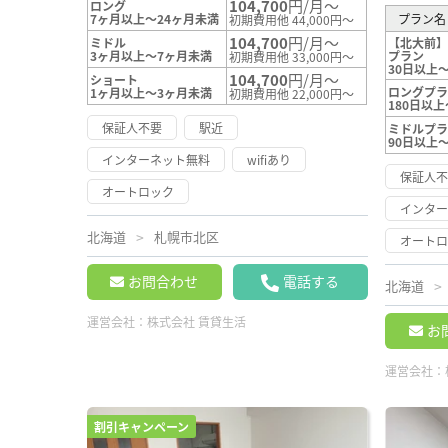
104,700
円/月～
ロング
7ヶ月以上～24ヶ月未満
プラン名
初期費用他 44,000円～
104,700
円/月～
ミドル
【北大前】
3ヶ月以上～7ヶ月未満
プラン
初期費用他 33,000円～
30日以上
104,700
円/月～
ショート
ロングプ
1ヶ月以上～3ヶ月未満
初期費用他 22,000円～
180日以上
保証人不要
駅近
ミドルプ
90日以上～
インターネット無料
wifiあり
保証人
オートロック
インタ
北海道
札幌市北区
オート
お問合わせ
電話する
北海道
運営会社：
株式会社 賃貸生活
お
運営会社：
割引キャンペーン