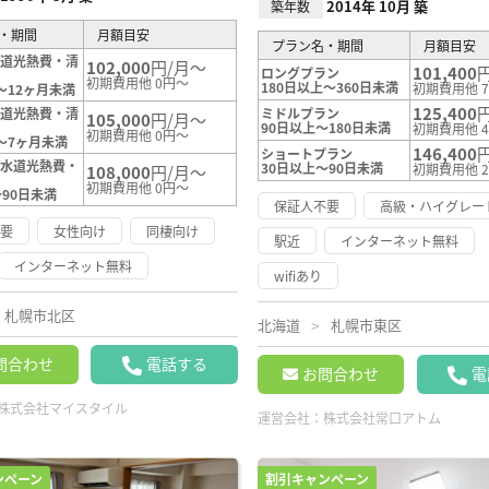
2014年 10月 築
築年数
・期間
月額目安
プラン名・期間
月額目安
水道光熱費・清
102,000
円/月～
101,400
ロングプラン
初期費用他 0円～
180日以上～360日未満
初期費用他 7
～12ヶ月未満
125,400
水道光熱費・清
ミドルプラン
105,000
円/月～
90日以上～180日未満
初期費用他 4
初期費用他 0円～
～7ヶ月未満
146,400
ショートプラン
（水道光熱費・
30日以上～90日未満
初期費用他 2
108,000
円/月～
）
初期費用他 0円～
～90日未満
保証人不要
高級・ハイグレー
不要
女性向け
同棲向け
駅近
インターネット無料
インターネット無料
wifiあり
札幌市北区
北海道
札幌市東区
問合わせ
電話する
お問合わせ
電
株式会社マイスタイル
運営会社：
株式会社常口アトム
ンペーン
割引キャンペーン