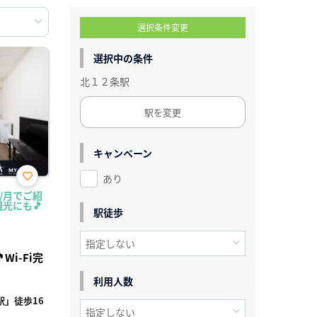
選択条件変更
選択中の条件
北１２条駅
駅を変更
キャンペーン
あり
お気
円/月でご紹
に入
光にも🎵
り登
駅徒歩
録
i-Fi完
利用人数
」徒歩16