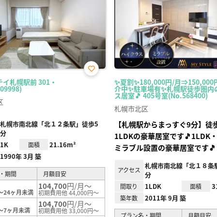
お気
イ札幌駅前 301・
✨夏割✨180,000円/月⇒150,00
に入
09998)
介中✨駐車場有✨札幌駅徒歩圏内
り登
ス居室🎵 405号室(No.568400)
録
区
札幌市北区
札幌市南北線「北１２条駅」徒歩5
【札幌駅からまっすぐ9分】徒
分
1LDKの豪華居室です🎵1LDK
1K
21.16m²
面積
ミラブル設置の豪華居室です🎵
1990年 3月 築
札幌市南北線「北１８条駅
アクセス
・期間
月額目安
分
104,700
円/月～
1LDK
3
間取り
面積
～24ヶ月未満
初期費用他 44,000円～
2011年 9月 築
築年数
104,700
円/月～
～7ヶ月未満
初期費用他 33,000円～
プラン名・期間
月額目安