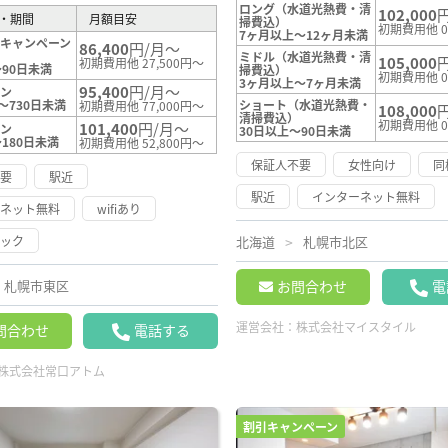
ロング（水道光熱費・清
102,000
・期間
月額目安
掃費込）
初期費用他 
7ヶ月以上～12ヶ月未満
キャンペーン
86,400
円/月～
ミドル（水道光熱費・清
105,000
初期費用他 27,500円～
～90日未満
掃費込）
初期費用他 
3ヶ月以上～7ヶ月未満
95,400
円/月～
ラン
～730日未満
ショート（水道光熱費・
初期費用他 77,000円～
108,000
清掃費込）
初期費用他 
101,400
円/月～
ラン
30日以上～90日未満
180日未満
初期費用他 52,800円～
保証人不要
女性向け
同
不要
駅近
駅近
インターネット無料
ーネット無料
wifiあり
ロック
北海道
札幌市北区
札幌市東区
お問合わせ
電
運営会社：
株式会社マイスタイル
問合わせ
電話する
株式会社常口アトム
割引キャンペーン