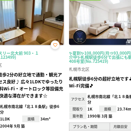
お気
スリー北大前 903・１
✨夏割✨108,000円/月⇒93,000
に入
1123499)
介中✨札幌駅徒歩6分で出張にも観
り登
408号室(No.725419)
録
区
札幌市北区
徒歩2分の好立地で通勤・観光ア
札幌駅徒歩6分の超好立地です
セス良好♪ 広々1LDKでゆったり
Wi-Fi完備🎵
料Wi-Fi・オートロック等設備充
快適な滞在ができます☆
札幌市南北線「北１８条駅
アクセス
分
札幌市南北線「北１８条駅」徒歩6
1K
23.74m
間取り
面積
分
1990年 3月 築
築年数
1LDK
34m²
面積
2004年 9月 築
プラン名・期間
月額目安