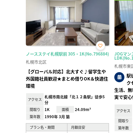
お気
ノースステイ札幌駅前 305・1K(No.796884)
JOGマン
に入
LDK(No.
り登
札幌市北区
録
札幌市東
【グローバル対応】北大すぐ♪留学生や
駅
外国籍社員歓迎★まとめ借りOK＆快適住
ク
環境
生活、無
札幌市南北線「北１２条駅」徒歩5
実で安心
アクセス
分
1K
24.09m²
間取り
面積
アクセス
1990年 3月 築
築年数
間取り
プラン名・期間
月額目安
築年数