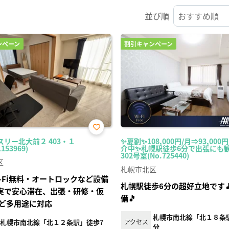
並び順
ンペーン
割引キャンペーン
お気
スリー北大前２ 403・１
✨夏割✨108,000円/月⇒93,000
に入
1153969)
介中✨札幌駅徒歩6分で出張にも観
り登
302号室(No.725440)
録
区
札幌市北区
i-Fi無料・オートロックなど設備
札幌駅徒歩6分の超好立地です🎵W
実で安心滞在、出張・研修・仮
備🎵
ど多用途に対応
札幌市南北線「北１８条駅
札幌市南北線「北１２条駅」徒歩7
アクセス
分