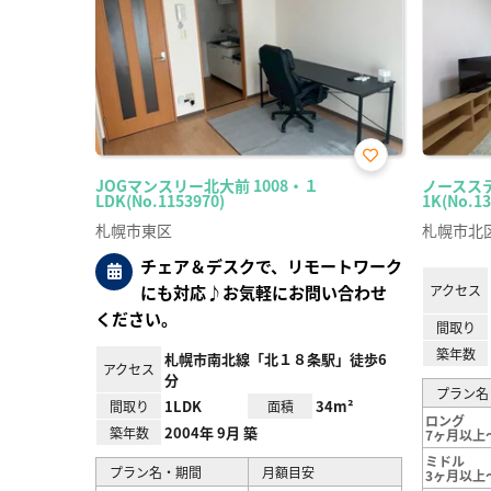
お気
JOGマンスリー北大前 1008・１
ノースステ
に入
LDK(No.1153970)
1K(No.13
り登
録
札幌市東区
札幌市北
チェア＆デスクで、リモートワーク
にも対応♪お気軽にお問い合わせ
アクセス
ください。
間取り
築年数
札幌市南北線「北１８条駅」徒歩6
アクセス
分
プラン名
1LDK
34m²
間取り
面積
ロング
2004年 9月 築
築年数
7ヶ月以上
ミドル
プラン名・期間
月額目安
3ヶ月以上