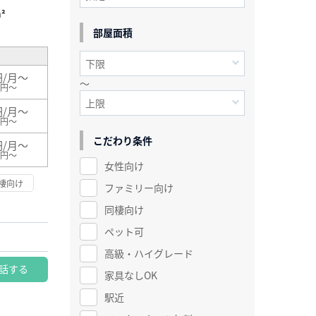
²
部屋面積
円/月～
～
0円～
円/月～
0円～
こだわり条件
円/月～
0円～
女性向け
棲向け
ファミリー向け
同棲向け
ペット可
高級・ハイグレード
話する
家具なしOK
駅近