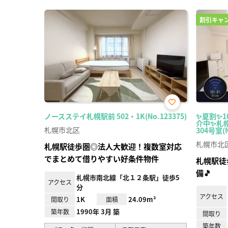
割引キャ
お気
ノースステイ札幌駅前 502・1K(No.123375)
✨夏割✨10
に入
介中✨札
り登
札幌市北区
304号室(N
録
札幌市北
札幌駅徒歩圏◎法人大歓迎！複数室対応
でまとめて借りやすい好条件物件
札幌駅徒歩
備🎵
札幌市南北線「北１２条駅」徒歩5
アクセス
分
アクセス
1K
24.09m²
間取り
面積
1990年 3月 築
築年数
間取り
築年数