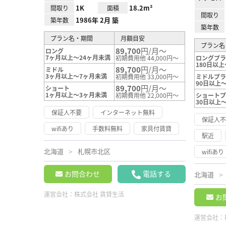
1K
18.2m²
間取り
面積
間取り
1986年 2月 築
築年数
築年数
プラン名・期間
月額目安
プラン名
89,700
円/月～
ロング
7ヶ月以上～24ヶ月未満
初期費用他 44,000円～
ロングプ
180日以上
89,700
円/月～
ミドル
3ヶ月以上～7ヶ月未満
初期費用他 33,000円～
ミドルプ
90日以上～
89,700
円/月～
ショート
1ヶ月以上～3ヶ月未満
初期費用他 22,000円～
ショート
30日以上
保証人不要
インターネット無料
保証人
wifiあり
手数料無料
家具付賃貸
駅近
北海道
札幌市北区
wifiあり
お問合わせ
電話する
北海道
運営会社：
株式会社 賃貸生活
お
運営会社：