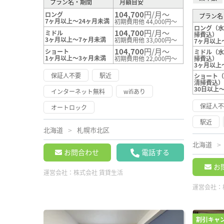
プラン名・期間
月額目安
104,700
円/月～
ロング
プラン名
7ヶ月以上～24ヶ月未満
初期費用他 44,000円～
ロング（
104,700
円/月～
ミドル
掃費込）
3ヶ月以上～7ヶ月未満
初期費用他 33,000円～
7ヶ月以上
104,700
円/月～
ショート
ミドル（
1ヶ月以上～3ヶ月未満
初期費用他 22,000円～
掃費込）
3ヶ月以上
保証人不要
駅近
ショート
清掃費込
30日以上
インターネット無料
wifiあり
保証人
オートロック
駅近
北海道
札幌市北区
北海道
お問合わせ
電話する
お
運営会社：
株式会社 賃貸生活
運営会社：
割引キャ