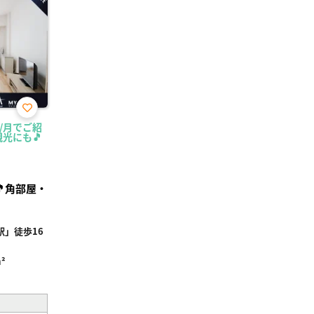
お気
円/月でご紹
に入
光にも🎵
り登
録
角部屋・
」徒歩16
²