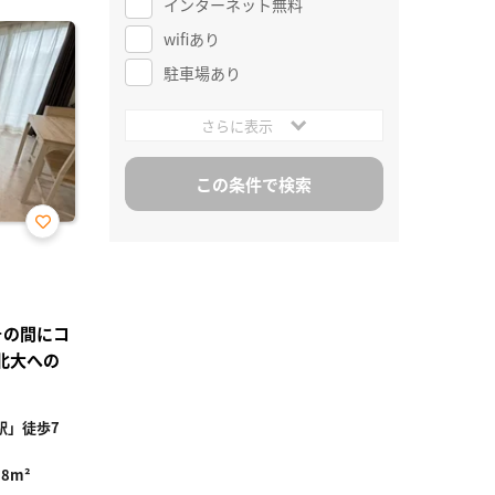
インターネット無料
wifiあり
駐車場あり
さらに表示
お気
に入
り登
録
その間にコ
北大への
駅」徒歩7
18m²