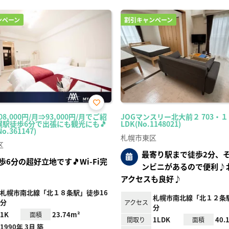
ンペーン
割引キャンペーン
お気
8,000円/月⇒93,000円/月でご紹
JOGマンスリー北大前２ 703・１
に入
幌駅徒歩6分で出張にも観光にも🎵
LDK(No.1148021)
り登
o.361147)
録
札幌市東区
区
最寄り駅まで徒歩2分、
6分の超好立地です🎵Wi-Fi完
ンビニがあるので便利♪
アクセスも良好♪
札幌市南北線「北１８条駅」徒歩16
札幌市南北線「北１２条
分
アクセス
分
1K
23.74m²
面積
1LDK
40.
間取り
面積
1990年 3月 築