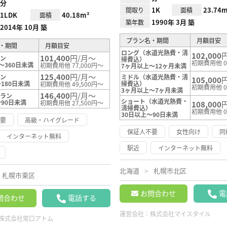
分
1K
23.74m
間取り
面積
1LDK
40.18m²
面積
1990年 3月 築
築年数
2014年 10月 築
プラン名・期間
月額目安
・期間
月額目安
ロング（水道光熱費・清
102,000
101,400
円/月～
ラン
掃費込）
初期費用他 
～360日未満
初期費用他 77,000円～
7ヶ月以上～12ヶ月未満
125,400
円/月～
ラン
ミドル（水道光熱費・清
105,000
180日未満
掃費込）
初期費用他 49,500円～
初期費用他 
3ヶ月以上～7ヶ月未満
146,400
円/月～
プラン
ショート（水道光熱費・
～90日未満
初期費用他 27,500円～
108,000
清掃費込）
初期費用他 
30日以上～90日未満
不要
高級・ハイグレード
保証人不要
女性向け
同
インターネット無料
駅近
インターネット無料
北海道
札幌市北区
札幌市東区
お問合わせ
電
問合わせ
電話する
運営会社：
株式会社マイスタイル
株式会社常口アトム