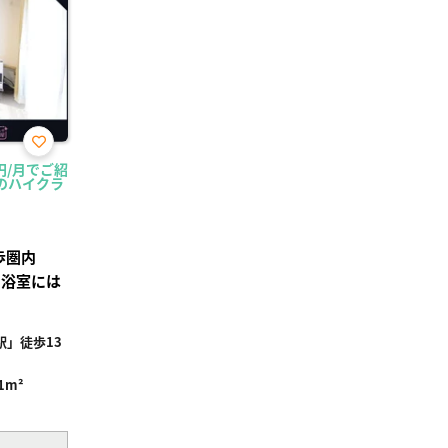
お気
0円/月でご紹
に入
のハイクラ
り登
録
歩圏内
・浴室には
」徒歩13
1m²