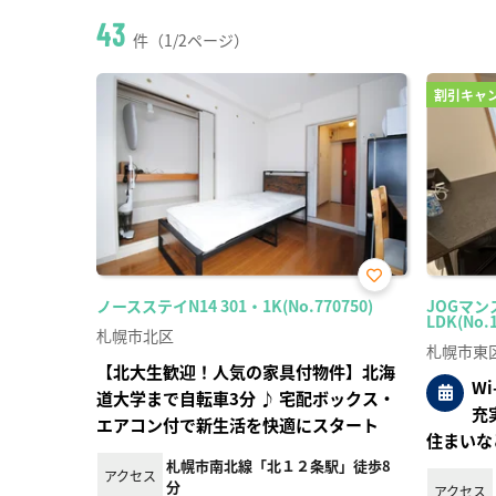
43
件（1/2ページ）
割引キャ
お気
ノースステイN14 301・1K(No.770750)
JOGマン
に入
LDK(No.
り登
札幌市北区
録
札幌市東
【北大生歓迎！人気の家具付物件】北海
W
道大学まで自転車3分 ♪ 宅配ボックス・
充
エアコン付で新生活を快適にスタート
住まいな
札幌市南北線「北１２条駅」徒歩8
アクセス
分
アクセス