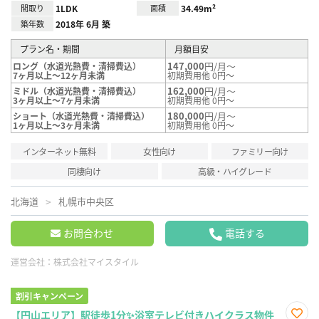
間取り
1LDK
面積
34.49m²
築年数
2018年 6月 築
プラン名・期間
月額目安
147,000
円/月～
ロング（水道光熱費・清掃費込）
7ヶ月以上～12ヶ月未満
初期費用他 0円～
162,000
円/月～
ミドル（水道光熱費・清掃費込）
3ヶ月以上～7ヶ月未満
初期費用他 0円～
180,000
円/月～
ショート（水道光熱費・清掃費込）
1ヶ月以上～3ヶ月未満
初期費用他 0円～
インターネット無料
女性向け
ファミリー向け
同棲向け
高級・ハイグレード
北海道
札幌市中央区
お問合わせ
電話する
運営会社：
株式会社マイスタイル
割引キャンペーン
【円山エリア】駅徒歩1分✨浴室テレビ付きハイクラス物件