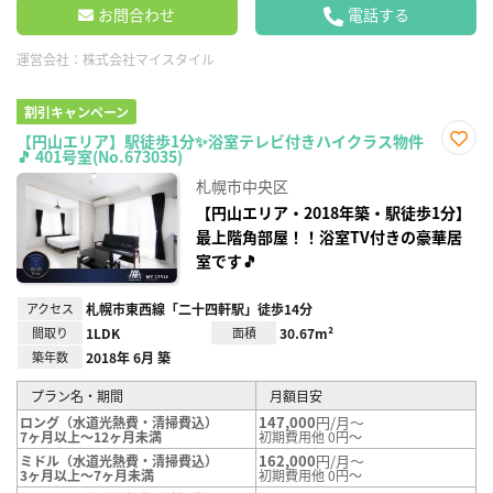
お問合わせ
電話する
運営会社：
株式会社マイスタイル
割引キャンペーン
【円山エリア】駅徒歩1分✨浴室テレビ付きハイクラス物件
🎵 401号室(No.673035)
お気
に入
札幌市中央区
り登
録
【円山エリア・2018年築・駅徒歩1分】
最上階角部屋！！浴室TV付きの豪華居
室です🎵
アクセス
札幌市東西線「二十四軒駅」徒歩14分
間取り
1LDK
面積
30.67m²
築年数
2018年 6月 築
プラン名・期間
月額目安
147,000
円/月～
ロング（水道光熱費・清掃費込）
7ヶ月以上～12ヶ月未満
初期費用他 0円～
162,000
円/月～
ミドル（水道光熱費・清掃費込）
3ヶ月以上～7ヶ月未満
初期費用他 0円～