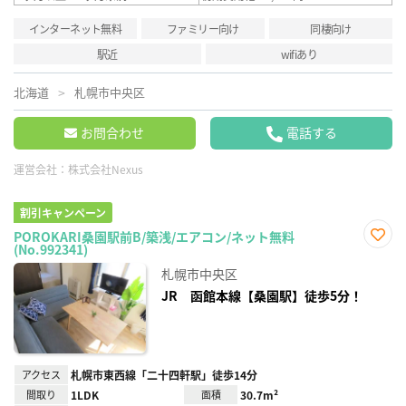
インターネット無料
ファミリー向け
同棲向け
駅近
wifiあり
北海道
札幌市中央区
お問合わせ
電話する
運営会社：
株式会社Nexus
割引キャンペーン
POROKARI桑園駅前B/築浅/エアコン/ネット無料
(No.992341)
お気
に入
札幌市中央区
り登
録
JR 函館本線【桑園駅】徒歩5分！
アクセス
札幌市東西線「二十四軒駅」徒歩14分
間取り
1LDK
面積
30.7m²