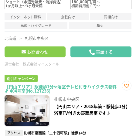
180,000
円/月～
ショート（水道光熱費・清掃費込）
1ヶ月以上～3ヶ月未満
初期費用他 0円～
インターネット無料
女性向け
同棲向け
高級・ハイグレード
駅近
北海道
札幌市中央区
お問合わせ
電話する
運営会社：
株式会社マイスタイル
割引キャンペーン
【円山エリア】駅徒歩1分✨浴室テレビ付きハイクラス物件
🎵 404号室(No.127236)
お気
に入
札幌市中央区
り登
録
【円山エリア・2018年築・駅徒歩1分】
浴室TV付きの豪華居室です♪
アクセス
札幌市東西線「二十四軒駅」徒歩14分