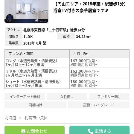
録
【円山エリア・2018年築・駅徒歩1分】
浴室TV付きの豪華居室です🎵
アクセス
札幌市東西線「二十四軒駅」徒歩14分
間取り
1LDK
面積
34.25m²
築年数
2018年 6月 築
プラン名・期間
月額目安
147,000
円/月～
ロング（水道光熱費・清掃費込）
7ヶ月以上～12ヶ月未満
初期費用他 0円～
162,000
円/月～
ミドル（水道光熱費・清掃費込）
3ヶ月以上～7ヶ月未満
初期費用他 0円～
180,000
円/月～
ショート（水道光熱費・清掃費込）
1ヶ月以上～3ヶ月未満
初期費用他 0円～
インターネット無料
女性向け
ファミリー向け
同棲向け
高級・ハイグレード
北海道
札幌市中央区
お問合わせ
電話する