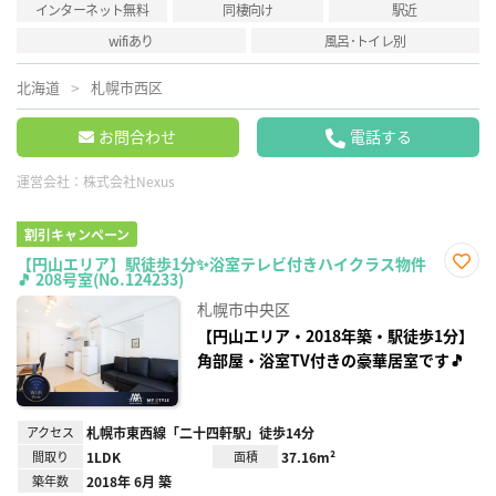
インターネット無料
同棲向け
駅近
wifiあり
風呂･トイレ別
北海道
札幌市西区
お問合わせ
電話する
運営会社：
株式会社Nexus
割引キャンペーン
【円山エリア】駅徒歩1分✨浴室テレビ付きハイクラス物件
🎵 208号室(No.124233)
お気
に入
札幌市中央区
り登
録
【円山エリア・2018年築・駅徒歩1分】
角部屋・浴室TV付きの豪華居室です🎵
アクセス
札幌市東西線「二十四軒駅」徒歩14分
間取り
1LDK
面積
37.16m²
築年数
2018年 6月 築