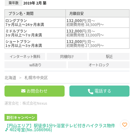
築年数
2019年 2月 築
プラン名・期間
月額目安
132,000
円/月～
ロングプラン
7ヶ月以上～24ヶ月未満
初期費用他 38,500円～
132,000
円/月～
ミドルプラン
3ヶ月以上～7ヶ月未満
初期費用他 33,000円～
132,000
円/月～
ショートプラン
1ヶ月以上～3ヶ月未満
初期費用他 27,500円～
インターネット無料
同棲向け
駅近
wifiあり
オートロック
北海道
札幌市中央区
お問合わせ
電話する
運営会社：
株式会社Nexus
割引キャンペーン
【円山エリア】駅徒歩1分✨浴室テレビ付きハイクラス物件
🎵 402号室(No.1086966)
お気