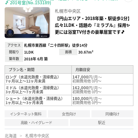
🎵 201号室(No.153189)
お気
に入
札幌市中央区
り登
録
【円山エリア・2018年築・駅徒歩1分】
広々1LDK・話題の『ミラブル』採用✨
更には浴室TV付きの豪華居室です🎵
アクセス
札幌市東西線「二十四軒駅」徒歩14分
間取り
1LDK
面積
30.67m²
築年数
2018年 6月 築
プラン名・期間
月額目安
147,000
円/月～
ロング（水道光熱費・清掃費込）
7ヶ月以上～12ヶ月未満
初期費用他 0円～
162,000
円/月～
ミドル（水道光熱費・清掃費込）
3ヶ月以上～7ヶ月未満
初期費用他 0円～
180,000
円/月～
ショート（水道光熱費・清掃費込）
1ヶ月以上～3ヶ月未満
初期費用他 0円～
インターネット無料
女性向け
同棲向け
高級・ハイグレード
駅近
北海道
札幌市中央区