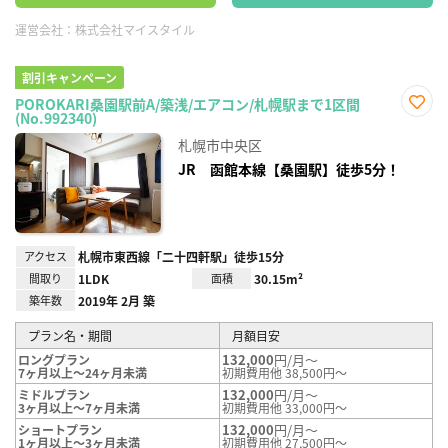
運営会社：
株式会社マイスタイル
割引キャンペーン
POROKARI桑園駅前A/築浅/エアコン/札幌駅まで1区間
(No.992340)
お気
に入
札幌市中央区
り登
録
JR 函館本線【桑園駅】徒歩5分！
アクセス
札幌市東西線「二十四軒駅」徒歩15分
間取り
1LDK
面積
30.15m²
築年数
2019年 2月 築
プラン名・期間
月額目安
132,000
円/月～
ロングプラン
7ヶ月以上～24ヶ月未満
初期費用他 38,500円～
132,000
円/月～
ミドルプラン
3ヶ月以上～7ヶ月未満
初期費用他 33,000円～
132,000
円/月～
ショートプラン
1ヶ月以上～3ヶ月未満
初期費用他 27,500円～