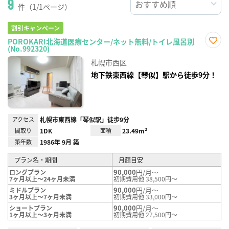
9
件（1/1ページ）
割引キャンペーン
POROKARI北海道医療センター/ネット無料/トイレ風呂別
(No.992320)
お気
に入
札幌市西区
り登
録
地下鉄東西線【琴似】駅から徒歩9分！
アクセス
札幌市東西線「琴似駅」徒歩9分
間取り
1DK
面積
23.49m²
築年数
1986年 9月 築
プラン名・期間
月額目安
90,000
円/月～
ロングプラン
7ヶ月以上～24ヶ月未満
初期費用他 38,500円～
90,000
円/月～
ミドルプラン
3ヶ月以上～7ヶ月未満
初期費用他 33,000円～
90,000
円/月～
ショートプラン
1ヶ月以上～3ヶ月未満
初期費用他 27,500円～