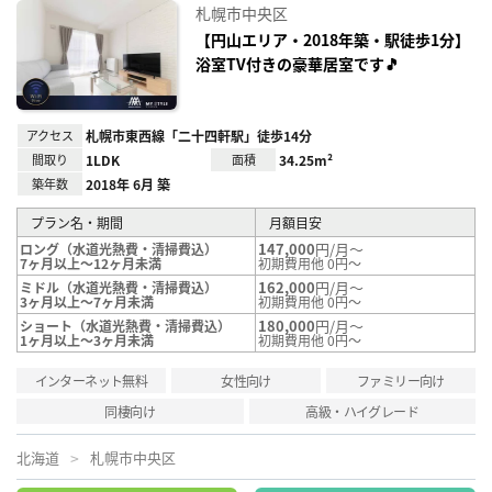
に入
札幌市中央区
り登
録
【円山エリア・2018年築・駅徒歩1分】
浴室TV付きの豪華居室です🎵
アクセス
札幌市東西線「二十四軒駅」徒歩14分
間取り
1LDK
面積
34.25m²
築年数
2018年 6月 築
プラン名・期間
月額目安
147,000
円/月～
ロング（水道光熱費・清掃費込）
7ヶ月以上～12ヶ月未満
初期費用他 0円～
162,000
円/月～
ミドル（水道光熱費・清掃費込）
3ヶ月以上～7ヶ月未満
初期費用他 0円～
180,000
円/月～
ショート（水道光熱費・清掃費込）
1ヶ月以上～3ヶ月未満
初期費用他 0円～
インターネット無料
女性向け
ファミリー向け
同棲向け
高級・ハイグレード
北海道
札幌市中央区