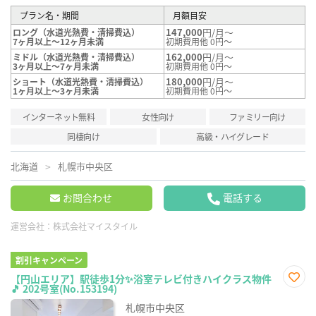
プラン名・期間
月額目安
147,000
円/月～
ロング（水道光熱費・清掃費込）
7ヶ月以上～12ヶ月未満
初期費用他 0円～
162,000
円/月～
ミドル（水道光熱費・清掃費込）
3ヶ月以上～7ヶ月未満
初期費用他 0円～
180,000
円/月～
ショート（水道光熱費・清掃費込）
1ヶ月以上～3ヶ月未満
初期費用他 0円～
インターネット無料
女性向け
ファミリー向け
同棲向け
高級・ハイグレード
北海道
札幌市中央区
お問合わせ
電話する
運営会社：
株式会社マイスタイル
割引キャンペーン
【円山エリア】駅徒歩1分✨浴室テレビ付きハイクラス物件
🎵 202号室(No.153194)
お気
に入
札幌市中央区
り登