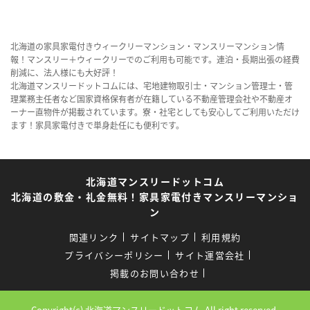
北海道の家具家電付きウィークリーマンション・マンスリーマンション情
報！マンスリー＋ウィークリーでのご利用も可能です。連泊・長期出張の経費
削減に、法人様にも大好評！
北海道マンスリードットコムには、宅地建物取引士・マンション管理士・管
理業務主任者など国家資格保有者が在籍している不動産管理会社や不動産オ
ーナー直物件が掲載されています。寮・社宅としても安心してご利用いただけ
ます！家具家電付きで単身赴任にも便利です。
北海道マンスリードットコム
北海道の敷金・礼金無料！家具家電付きマンスリーマンショ
ン
関連リンク
サイトマップ
利用規約
プライバシーポリシー
サイト運営会社
掲載のお問い合わせ
Copyright(c) 北海道マンスリードットコム.All right reserved.