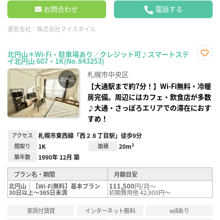
お問合わせ
電話する
運営会社：
株式会社マイスタイル
北円山＊Wi-Fi・駐車場あり／クレジット可♪スマートステ
イ北円山 607・1K(No.843253)
お気
に入
札幌市中央区
り登
録
【大通駅まで約7分！】Wi-Fi無料・冷暖
房完備。周辺にはカフェ・飲食店が多数
♪大通・さっぽろエリアでの滞在におす
すめ！
アクセス
札幌市東西線「西２８丁目駅」徒歩9分
間取り
1K
面積
20m²
築年数
1990年 12月 築
プラン名・期間
月額目安
111,500
円/月～
北円山｜【Wi-Fi無料】基本プラン
30日以上～365日未満
初期費用他 42,900円～
家具付賃貸
インターネット無料
wifiあり