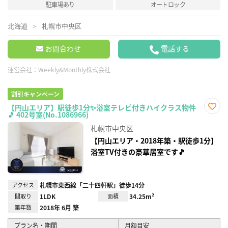
駐車場あり
オートロック
北海道
札幌市中央区
お問合わせ
電話する
運営会社：
Weekly&Monthly株式会社
割引キャンペーン
【円山エリア】駅徒歩1分✨浴室テレビ付きハイクラス物件
🎵 402号室(No.1086966)
お気
に入
札幌市中央区
り登
録
【円山エリア・2018年築・駅徒歩1分】
浴室TV付きの豪華居室です🎵
アクセス
札幌市東西線「二十四軒駅」徒歩14分
間取り
1LDK
面積
34.25m²
築年数
2018年 6月 築
プラン名・期間
月額目安