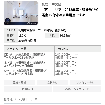
に入
札幌市中央区
り登
録
【円山エリア・2018年築・駅徒歩1分】
浴室TV付きの豪華居室です🎵
アクセス
札幌市東西線「二十四軒駅」徒歩14分
間取り
1LDK
面積
34.25m²
築年数
2018年 6月 築
プラン名・期間
月額目安
147,000
円/月～
ロング（水道光熱費・清掃費込）
7ヶ月以上～12ヶ月未満
初期費用他 0円～
162,000
円/月～
ミドル（水道光熱費・清掃費込）
3ヶ月以上～7ヶ月未満
初期費用他 0円～
180,000
円/月～
ショート（水道光熱費・清掃費込）
1ヶ月以上～3ヶ月未満
初期費用他 0円～
家具付賃貸
女性向け
ファミリー向け
同棲向け
高級・ハイグレード
北海道
札幌市中央区