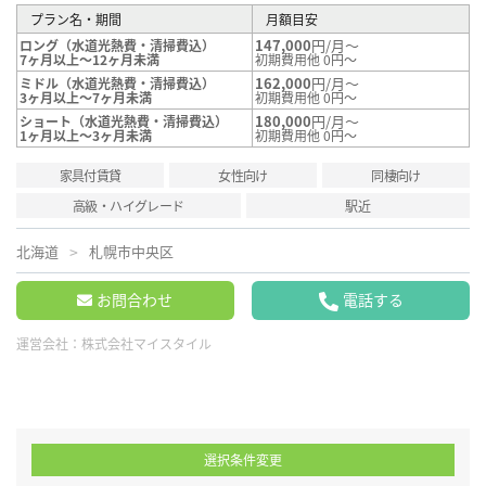
プラン名・期間
月額目安
147,000
円/月～
ロング（水道光熱費・清掃費込）
7ヶ月以上～12ヶ月未満
初期費用他 0円～
162,000
円/月～
ミドル（水道光熱費・清掃費込）
3ヶ月以上～7ヶ月未満
初期費用他 0円～
180,000
円/月～
ショート（水道光熱費・清掃費込）
1ヶ月以上～3ヶ月未満
初期費用他 0円～
家具付賃貸
女性向け
同棲向け
高級・ハイグレード
駅近
北海道
札幌市中央区
お問合わせ
電話する
運営会社：
株式会社マイスタイル
選択条件変更