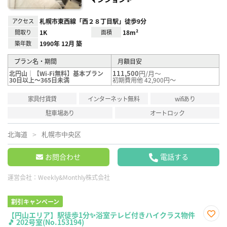
アクセス
札幌市東西線「西２８丁目駅」徒歩9分
間取り
1K
面積
18m²
築年数
1990年 12月 築
プラン名・期間
月額目安
111,500
円/月～
北円山｜【Wi-Fi無料】基本プラン
30日以上～365日未満
初期費用他 42,900円～
家具付賃貸
インターネット無料
wifiあり
駐車場あり
オートロック
北海道
札幌市中央区
お問合わせ
電話する
運営会社：
Weekly&Monthly株式会社
割引キャンペーン
【円山エリア】駅徒歩1分✨浴室テレビ付きハイクラス物件
🎵 202号室(No.153194)
お気