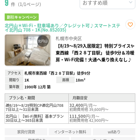
9
件（1/1ページ）
割引キャンペーン
北円山＊Wi-Fi・駐車場あり／クレジット可♪スマートステ
イ北円山 708・1K(No.852035)
お気
に入
札幌市中央区
り登
録
【8/19〜8/29入居限定】特別プライス✨
東西線 「西２８丁目駅」 徒歩9分＆冷暖
房・Wi-Fi完備！大通へ乗り換えなし♪
アクセス
札幌市東西線「西２８丁目駅」徒歩9分
間取り
1K
面積
18m²
築年数
1990年 12月 築
プラン名・期間
月額目安
32,400
円/月～
🎁8/19～8/29特別CP🎁北円山708
7日以上～31日未満
初期費用他 39,600円～
111,500
円/月～
北円山｜【Wi-Fi無料】基本プラン
30日以上～365日未満
初期費用他 42,900円～
家具付賃貸
インターネット無料
wifiあり