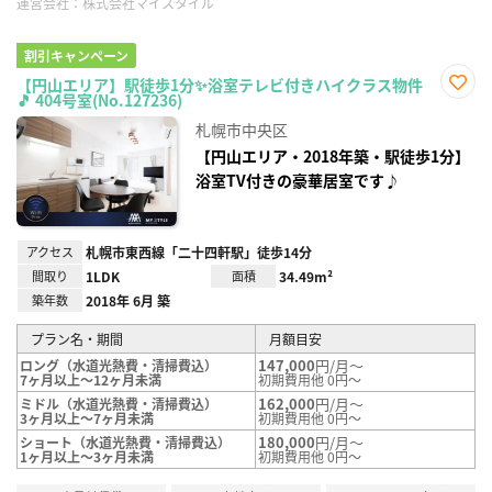
運営会社：
株式会社マイスタイル
割引キャンペーン
【円山エリア】駅徒歩1分✨浴室テレビ付きハイクラス物件
🎵 404号室(No.127236)
お気
に入
札幌市中央区
り登
録
【円山エリア・2018年築・駅徒歩1分】
浴室TV付きの豪華居室です♪
アクセス
札幌市東西線「二十四軒駅」徒歩14分
間取り
1LDK
面積
34.49m²
築年数
2018年 6月 築
プラン名・期間
月額目安
147,000
円/月～
ロング（水道光熱費・清掃費込）
7ヶ月以上～12ヶ月未満
初期費用他 0円～
162,000
円/月～
ミドル（水道光熱費・清掃費込）
3ヶ月以上～7ヶ月未満
初期費用他 0円～
180,000
円/月～
ショート（水道光熱費・清掃費込）
1ヶ月以上～3ヶ月未満
初期費用他 0円～