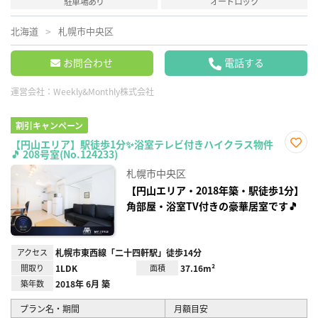
駐車場あり
オートロック
北海道
札幌市中央区
お問合わせ
電話する
運営会社：
Weekly&Monthly株式会社
割引キャンペーン
【円山エリア】駅徒歩1分✨浴室テレビ付きハイクラス物件
🎵 208号室(No.124233)
お気
に入
札幌市中央区
り登
録
【円山エリア・2018年築・駅徒歩1分】
角部屋・浴室TV付きの豪華居室です🎵
アクセス
札幌市東西線「二十四軒駅」徒歩14分
間取り
1LDK
面積
37.16m²
築年数
2018年 6月 築
プラン名・期間
月額目安