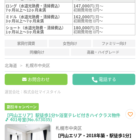
147,000
円/月～
ロング（水道光熱費・清掃費込）
7ヶ月以上～12ヶ月未満
初期費用他 0円～
162,000
円/月～
ミドル（水道光熱費・清掃費込）
3ヶ月以上～7ヶ月未満
初期費用他 0円～
180,000
円/月～
ショート（水道光熱費・清掃費込）
1ヶ月以上～3ヶ月未満
初期費用他 0円～
家具付賃貸
女性向け
ファミリー向け
同棲向け
高級・ハイグレード
北海道
札幌市中央区
お問合わせ
電話する
運営会社：
株式会社マイスタイル
割引キャンペーン
【円山エリア】駅徒歩1分✨浴室テレビ付きハイクラス物件
🎵 401号室(No.673035)
お気
に入
札幌市中央区
り登
録
【円山エリア・2018年築・駅徒歩1分】