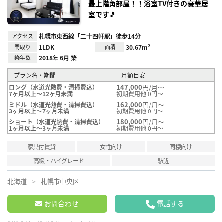
最上階角部屋！！浴室TV付きの豪華居
室です🎵
アクセス
札幌市東西線「二十四軒駅」徒歩14分
間取り
1LDK
面積
30.67m²
築年数
2018年 6月 築
プラン名・期間
月額目安
147,000
円/月～
ロング（水道光熱費・清掃費込）
7ヶ月以上～12ヶ月未満
初期費用他 0円～
162,000
円/月～
ミドル（水道光熱費・清掃費込）
3ヶ月以上～7ヶ月未満
初期費用他 0円～
180,000
円/月～
ショート（水道光熱費・清掃費込）
1ヶ月以上～3ヶ月未満
初期費用他 0円～
家具付賃貸
女性向け
同棲向け
高級・ハイグレード
駅近
北海道
札幌市中央区
お問合わせ
電話する