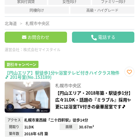
家具付賃貸
女性向け
ファミリー向け
同棲向け
高級・ハイグレード
北海道
札幌市中央区
お問合わせ
電話する
運営会社：
株式会社マイスタイル
割引キャンペーン
【円山エリア】駅徒歩1分✨浴室テレビ付きハイクラス物件
🎵 201号室(No.153189)
お気
に入
札幌市中央区
り登
録
【円山エリア・2018年築・駅徒歩1分】
広々1LDK・話題の『ミラブル』採用✨
更には浴室TV付きの豪華居室です🎵
アクセス
札幌市東西線「二十四軒駅」徒歩14分
間取り
1LDK
面積
30.67m²
築年数
2018年 6月 築