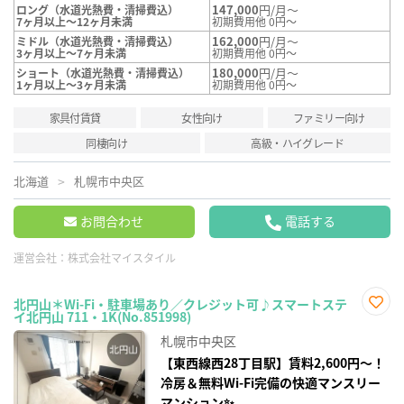
147,000
円/月～
ロング（水道光熱費・清掃費込）
7ヶ月以上～12ヶ月未満
初期費用他 0円～
162,000
円/月～
ミドル（水道光熱費・清掃費込）
3ヶ月以上～7ヶ月未満
初期費用他 0円～
180,000
円/月～
ショート（水道光熱費・清掃費込）
1ヶ月以上～3ヶ月未満
初期費用他 0円～
家具付賃貸
女性向け
ファミリー向け
同棲向け
高級・ハイグレード
北海道
札幌市中央区
お問合わせ
電話する
運営会社：
株式会社マイスタイル
北円山＊Wi-Fi・駐車場あり／クレジット可♪スマートステ
イ北円山 711・1K(No.851998)
お気
に入
札幌市中央区
り登
録
【東西線西28丁目駅】賃料2,600円〜！
冷房＆無料Wi-Fi完備の快適マンスリー
マンション✨