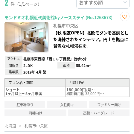
2
件（1/1ページ）
モンドミオ札幌近代美術館byノースステイ (No.1268673)
お気
札幌市中央区
に入
り登
【秋 限定OPEN】北欧モダンを基調とし
録
た洗練されたインテリア。円山を拠点に
贅沢な札幌滞在を。
アクセス
札幌市東西線「西１８丁目駅」徒歩5分
間取り
2LDK
面積
55.42m²
築年数
2019年 4月 築
プラン名・期間
月額目安
180,000
円/月～
ショート
1ヶ月以上～3ヶ月未満
初期費用他 33,000円～
駐車場あり
女性向け
ファミリー向け
同棲向け
高級・ハイグレード
北海道
札幌市中央区