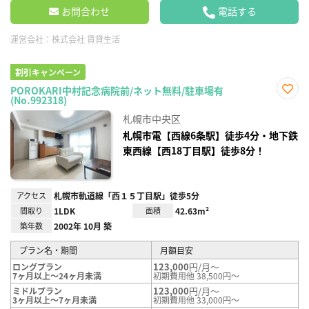
お問合わせ
電話する
運営会社：
株式会社 賃貸生活
割引キャンペーン
POROKARI中村記念病院前/ネット無料/駐車場有
(No.992318)
お気
に入
札幌市中央区
り登
録
札幌市電【西線6条駅】徒歩4分・地下鉄
東西線【西18丁目駅】徒歩8分！
アクセス
札幌市軌道線「西１５丁目駅」徒歩5分
間取り
1LDK
面積
42.63m²
築年数
2002年 10月 築
プラン名・期間
月額目安
123,000
円/月～
ロングプラン
7ヶ月以上～24ヶ月未満
初期費用他 38,500円～
123,000
円/月～
ミドルプラン
3ヶ月以上～7ヶ月未満
初期費用他 33,000円～