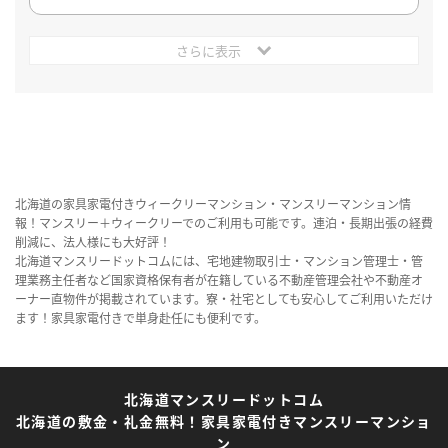
さらに表示
北海道の家具家電付きウィークリーマンション・マンスリーマンション情
報！マンスリー＋ウィークリーでのご利用も可能です。連泊・長期出張の経費
削減に、法人様にも大好評！
北海道マンスリードットコムには、宅地建物取引士・マンション管理士・管
理業務主任者など国家資格保有者が在籍している不動産管理会社や不動産オ
ーナー直物件が掲載されています。寮・社宅としても安心してご利用いただけ
ます！家具家電付きで単身赴任にも便利です。
北海道マンスリードットコム
北海道の敷金・礼金無料！家具家電付きマンスリーマンショ
ン