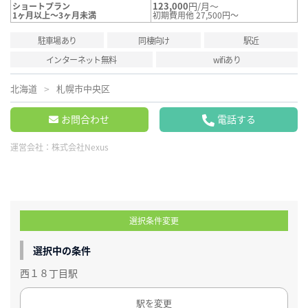
123,000
円/月～
ショートプラン
1ヶ月以上～3ヶ月未満
初期費用他 27,500円～
駐車場あり
同棲向け
駅近
インターネット無料
wifiあり
北海道
札幌市中央区
お問合わせ
電話する
運営会社：
株式会社Nexus
選択条件変更
選択中の条件
西１８丁目駅
駅を変更