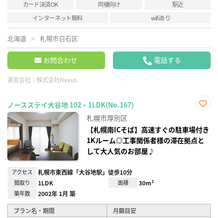
カード決済OK
同棲向け
駅近
インターネット無料
wifiあり
北海道
札幌市白石区
お問合わせ
電話する
運営会社：
株式会社Nexus
ノースステイ大谷地 102・1LDK(No.167)
お気
札幌市厚別区
に入
り登
【札幌南ICそば】高速すぐの駐車場付き
録
1Kルーム◎工事関係者様の滞在拠点と
して大人気のお部屋♪
アクセス
札幌市東西線「大谷地駅」徒歩10分
間取り
1LDK
面積
30m²
築年数
2002年 1月 築
プラン名・期間
月額目安