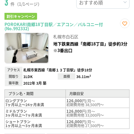
3
件（1/1ページ）
割引キャンペーン
POROKARI南郷18丁目駅／エアコン／バルコニー付
(No.992332)
お気
に入
札幌市白石区
り登
録
地下鉄東西線「南郷18丁目」徒歩約3分
※3番出口
アクセス
札幌市東西線「南郷１３丁目駅」徒歩18分
間取り
1LDK
面積
36.11m²
築年数
2022年 3月 築
プラン名・期間
月額目安
126,000
円/月～
ロングプラン
7ヶ月以上～24ヶ月未満
初期費用他 38,500円～
126,000
円/月～
ミドルプラン
3ヶ月以上～7ヶ月未満
初期費用他 33,000円～
126,000
円/月～
ショートプラン
1ヶ月以上～3ヶ月未満
初期費用他 27,500円～