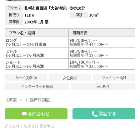
アクセス
札幌市東西線「大谷地駅」徒歩10分
間取り
1LDK
面積
30m²
築年数
2002年 1月 築
プラン名・期間
月額目安
98,700
円/月～
ロング
7ヶ月以上～24ヶ月未満
初期費用他 44,000円～
98,700
円/月～
ミドル
3ヶ月以上～7ヶ月未満
初期費用他 33,000円～
104,700
円/月～
ショート
1ヶ月以上～3ヶ月未満
初期費用他 22,000円～
カード決済OK
女性向け
ファミリー向け
インターネット無料
wifiあり
北海道
札幌市厚別区
お問合わせ
電話する
運営会社：
株式会社 賃貸生活