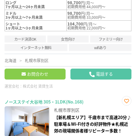
98,700
円/月～
ロング
7ヶ月以上～24ヶ月未満
初期費用他 44,000円～
98,700
円/月～
ミドル
3ヶ月以上～7ヶ月未満
初期費用他 33,000円～
104,700
円/月～
ショート
1ヶ月以上～3ヶ月未満
初期費用他 22,000円～
カード決済OK
女性向け
ファミリー向け
インターネット無料
wifiあり
北海道
札幌市厚別区
お問合わせ
電話する
運営会社：
株式会社 賃貸生活
ノースステイ大谷地 305・1LDK(No.168)
お気
札幌市厚別区
に入
り登
【新札幌エリア】千歳市まで高速20分♪
録
駐車場＆Wi-Fi付きの好評物件★札幌近
郊の現場関係者様リピーター多数！